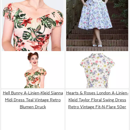
VOODOO VIXEN
A-Linien-
HEARTS & ROSES LONDON
Kleid Tropical Flamingo
A-Linien-Kleid Zoey Floral
49,90 €
94,90 €
Swingkleid 50er 50s Retro
64,90 €
Retro Vintage Fit-N-Flare
Blumen
-23%
50er
Hell Bunny A-Linien-Kleid Sianna
Hearts & Roses London A-Linien-
Midi Dress Teal Vintage Retro
Kleid Taylor Floral Swing Dress
Blumen Druck
Retro Vintage Fit-N-Flare 50er