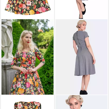
HEARTS & ROSES LONDON
VOODOO VIXEN
A-Linien-
A-Linien-Kleid Cassidy Floral
Kleid Houndstooth Flare