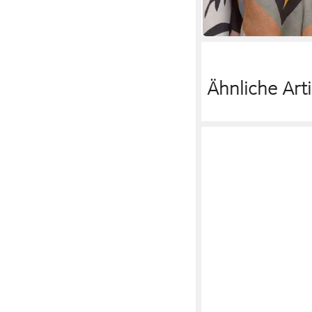
99,90 €
UVP
129,99 €
-23%
Ähnliche Arti