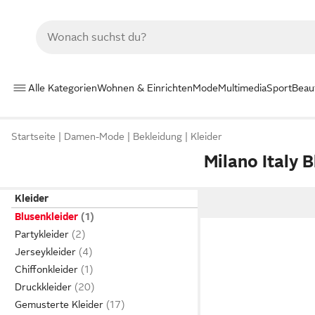
Alle Kategorien
Wohnen & Einrichten
Mode
Multimedia
Sport
Beau
Startseite
Damen-Mode
Bekleidung
Kleider
Milano Italy 
Kleider
Blusenkleider
Partykleider
Jerseykleider
Chiffonkleider
Druckkleider
Gemusterte Kleider