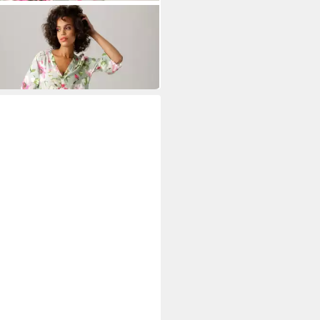
TON CASUAL
akleid mit fantasievollem
endruck
7,99 €