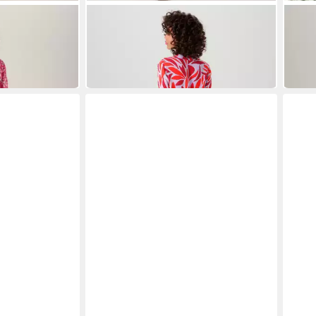
ANISTON CASUAL
ANIS
bharmonischem,
Blusenkleid mit farbharmonischen,
Tunik
grafischen Blätterdruck
Blum
39,99 €
ab 4
agd-dunkelgrün-türkis-wollweiß-schwarz