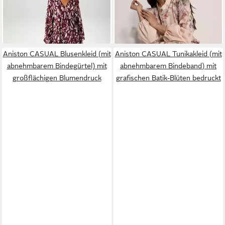
ab 17,47 €
129,95 €
Druck und Bordüre am Saum
UVP
59,99 €
Blumenmuster und
-71%
Zierknöpfen
Aniston CASUAL Blusenkleid (mit
Aniston CASUAL Tunikakleid (mit
abnehmbarem Bindegürtel) mit
abnehmbarem Bindeband) mit
großflächigen Blumendruck
grafischen Batik-Blüten bedruckt