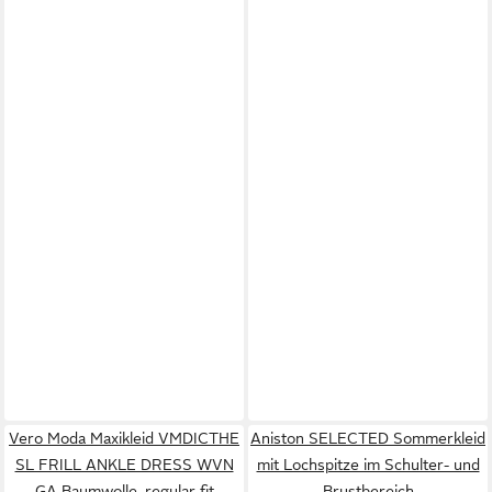
Vero Moda Maxikleid VMDICTHE
Aniston SELECTED Sommerkleid
SL FRILL ANKLE DRESS WVN
mit Lochspitze im Schulter- und
GA Baumwolle, regular fit
Brustbereich