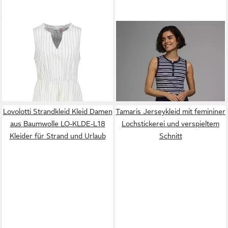
SUBLEVEL
Sommerkleid
KANGAROOS
Sommerkleid
Damen Sommerkleid aus
aus Rippware, Mini-Länge
29,99 €
ab 15,06 €
Baumwolle A-Linien Kleid mit
UVP
34,99 €
UVP
55,99 €
Volants, Seersucker Optik
-14%
-73%
Lovolotti Strandkleid Kleid Damen
Tamaris Jerseykleid mit femininer
aus Baumwolle LO-KLDE-L18
Lochstickerei und verspieltem
Kleider für Strand und Urlaub
Schnitt