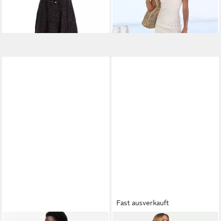
Kleid Hippi, Ethno, Goa Style
herausnehmbarem Unterkleid,
Midikleid (mit Unterkleid)
elegantes Strandkleid,
Sommerkleid aus
hochwertiger Häkelspitze
Fast ausverkauft