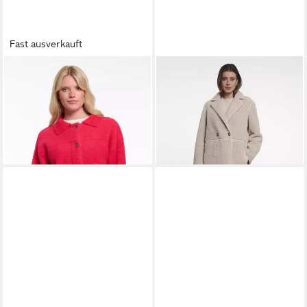
Fast ausverkauft
RINO & PELLE
Strickjacke
RINO & PELLE
Langjacke
ab 176,15 €
BUBBLY mit flauschiger Optik
189,95 €
ab 60,48 €
UVP
109,95 €
-7%
-45%
+3