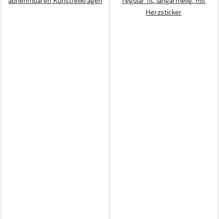
abnehmbaren Kunstfellkragen
regular fit, langärmelig, mit
Herzsticker