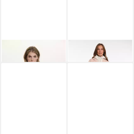
RINO & PELLE
Outdoorjacke
RINO & PELLE
Langjacke
109,95 €
160,95 €