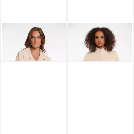
RINO & PELLE
Langjacke
RINO & PELLE
Kurzjacke
ab 217,45 €
LEVIN mit Taschen
ab 47,42 €
UVP
119,95 €
-60%