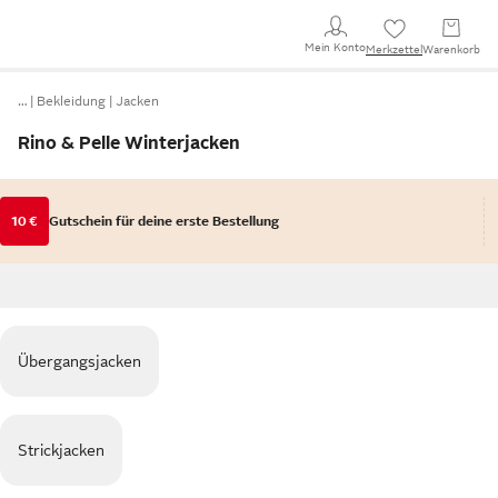
Mein Konto
Merkzettel
Warenkorb
…
Bekleidung
Jacken
Rino & Pelle Winterjacken
10 €
Gutschein für deine erste Bestellung
Übergangsjacken
Strickjacken