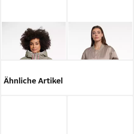
RINO & PELLE
Parka JAVIN
RINO & PELLE
Langjacke
mit kontrastfarbenen Details
SUKI mit Ärmel Tasche
106,37 €
ab 129,99 €
UVP
199,95 €
UVP
149,95 €
-47%
-13%
Ähnliche Artikel