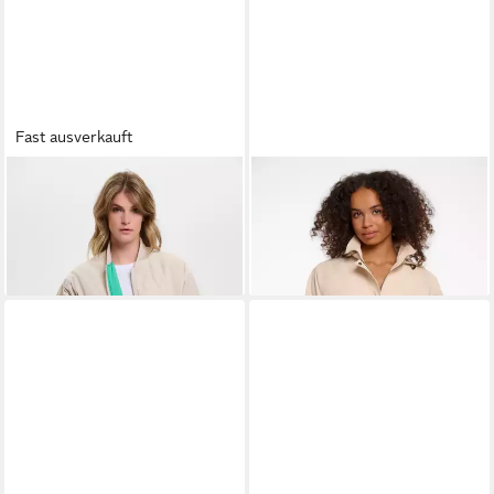
Fast ausverkauft
RINO & PELLE
Wendejacke
RINO & PELLE
Anorak DO
ELYN mit Bündchen
mit abnehmbarer Kapuze
ab 51,99 €
ab 54,97 €
UVP
129,95 €
UVP
129,95 €
-60%
-58%