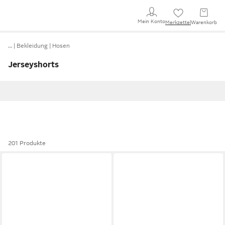
Mein Konto
Merkzettel
Warenkorb
…
Bekleidung
Hosen
Jerseyshorts
201 Produkte