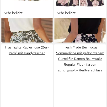
Sehr beliebt
Sehr beliebt
VIVANCE BY LASCANA
S.OLIVER
Shorts aus luftigem
Shorts aus luftig-leichtem
Viskosejersey mit
Viskosejersey Bindeband am
26,99 €
39,99 €
Alloverdruck, kurze
Bund, Blumenprint, kurze
Strandshorts mit Taschen,
Hose, Sommerhose,
Sommerhose
Schlupfhose
Flashlights Radlerhose (2er-
Fresh Made Bermudas
Pack) mit Handytaschen
Sommerliche mit geflochtenem
Gürtel für Damen Baumwolle
Regular Fit unifarben
atmungsaktiv Reißverschluss