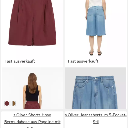
Fast ausverkauft
Fast ausverkauft
S.OLIVER
S.OLIVER
Shorts Hose Bermudahose
Bermudas Style Suri Jeans-
aus Popeline mit Falten
Hosenrock - kniebedeckend
ab 31,99 €
ab 65,99 €
UVP
39,99 €
-20%
DARK POMEGRANAT
0100_weiß
TEAK BROWN
s.Oliver Shorts Hose
s.Oliver Jeansshorts im 5-Pocket-
Bermudahose aus Popeline mit
Stil