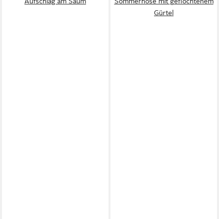
Aufschlag am Saum
Sommerhose mit geflochtenem
Gürtel