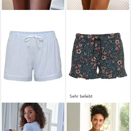
Sehr beliebt
S.OLIVER
S.OLIVER
Pyjamashorts (1-tlg) Mit
Pyjamashorts im Allover-
Kontrastpaspel-Abschlüssen
Muster mit Kräuselsäumen
16,99 €
16,99 €