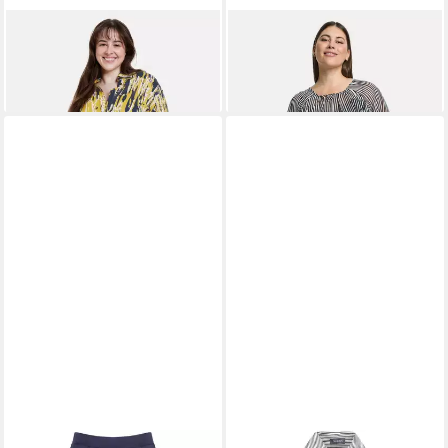
SAMOON
Klassische Bluse
SAMOON
Klassische Bluse
55,99 €
Longbluse mit Print
UVP
79,99 €
89,99 €
-30%