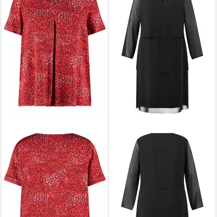
SAMOON
Shirtbluse
49,99 €
UVP
79,99 €
-38%