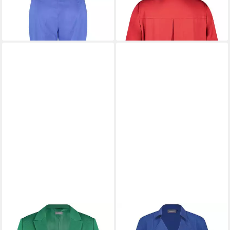
SAMOON
Stoffhose
SAMOON
Langarmbluse
69,99 €
55,99 €
UVP
99,99 €
UVP
79,99 €
-30%
-30%