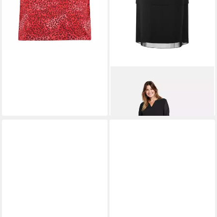
SAMOON
Minikleid
90,99 €
UVP
129,99 €
-30%