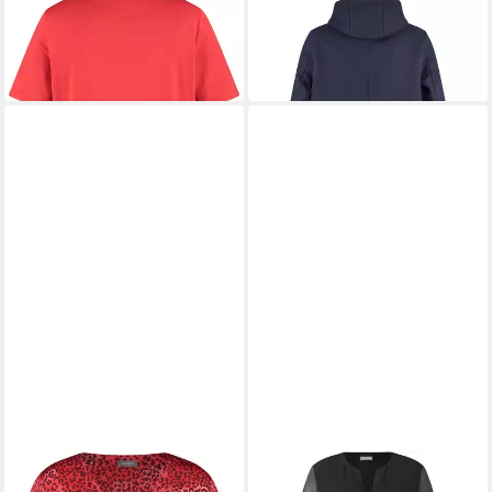
SAMOON
T-Shirt
SAMOON
Langmantel
41,99 €
139,99 €
UVP
59,99 €
UVP
199,99 €
-30%
-30%