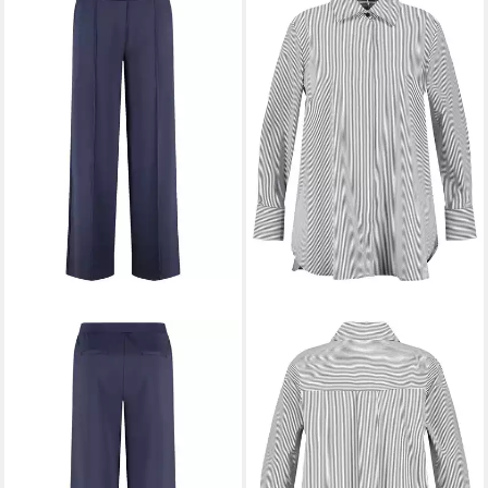
SAMOON
Stoffhose
69,99 €
UVP
99,99 €
-30%