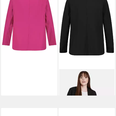
111,99 €
UVP
159,99 €
-30%
SAMOON
Jackenblazer
118,99 €
UVP
169,99 €
-30%