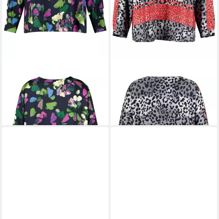
SAMOON
Langarmbluse
SAMOON
Langarmbluse
62,99 €
69,99 €
UVP
89,99 €
UVP
99,99 €
-30%
-30%