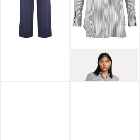
SAMOON
Langarmbluse
62,99 €
UVP
89,99 €
-30%