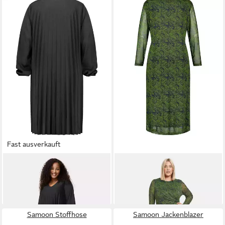
Fast ausverkauft
SAMOON
Strickkleid
SAMOON
Sommerkleid
90,99 €
90,99 €
UVP
129,99 €
UVP
129,99 €
-30%
-30%
Samoon Stoffhose
Samoon Jackenblazer