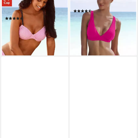
verstellbare Doppelträger,
floraler Struktur
(22)
seitlich zu raffen, Mix-Kini
ab 34,99 €
44,99 €
(953)
ab 32,99 €
42,99 €
-22%
lieferbar - in 1-2 Werktagen bei dir
-23%
lieferbar - in 2-3 Werktagen bei dir