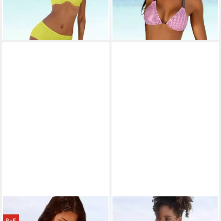
lieferbar - in 1-2 Werktagen bei dir
ab 26,99 €
36,99 €
-27%
lieferbar - in 2-3 Werktagen bei dir
BUFFALO
BUFFALO
Bügel-Bikini-Top Florida,
Triangel-Bikini-Top Bubble, mit