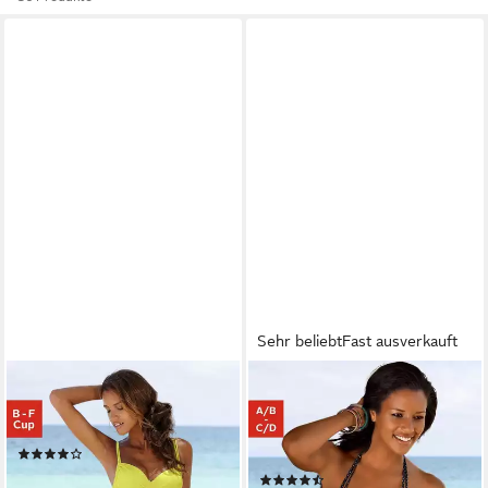
Sehr beliebt
Fast ausverkauft
BUFFALO
BUFFALO
Bügel-Bikini-Top Happy,
Triangel-Bikini-Top Florida, mit
seitlich zu raffen
kleinen Karos und Punkten,
(1795)
mit Doppelträgern
ab 34,99 €
(300)