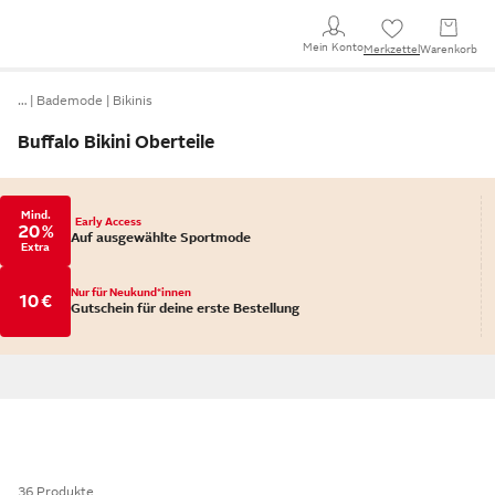
Mein Konto
Merkzettel
Warenkorb
…
Bademode
Bikinis
Buffalo Bikini Oberteile
Mind.
Early Access
20 %
Auf ausgewählte Sportmode
Extra
Nur für Neukund*innen
10 €
Gutschein für deine erste Bestellung
36 Produkte