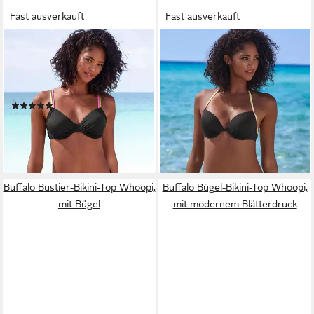
Fast ausverkauft
Fast ausverkauft
BUFFALO
BUFFALO
Bügel-Bikini-Top Pop, Mit
Push-Up-Bikini-Top Pop, Mit
kontrastfarbigen
kontrastfarbigen Trägern
39,99 €
Doppelträgern
(6)
ab 29,99 €
lieferbar - in 1-2 Werktagen bei dir
lieferbar - in 2-3 Werktagen bei dir
Buffalo Bustier-Bikini-Top Whoopi,
Buffalo Bügel-Bikini-Top Whoopi,
mit Bügel
mit modernem Blätterdruck