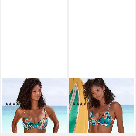
BUFFALO
BUFFALO
Bügel-Bikini-Top Moana, mit
Triangel-Bikini-Top Moana, mit
modernem Allover-Print
modernem Allover-Print
(5)
(2)
ab 44,99 €
ab 39,99 €
lieferbar - in 1-2 Werktagen bei dir
lieferbar - in 1-2 Werktagen bei dir