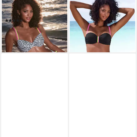
BUFFALO
BUFFALO
Bügel-Bikini-Top Gioletta, mit
Bügel-Bandeau-Bikini-Top Pop,
modischen Kontrastträgern
Mit kontrastfarbigen Trägern
(5)
ab 39,99 €
44,99 €
ab 34,99 €
-11%
lieferbar - in 2-3 Werktagen bei dir
lieferbar - in 1-2 Werktagen bei dir