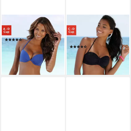
BUFFALO
BUFFALO
Push-Up-Bikini-Top Happy, in
Bügel-Bandeau-Bikini-Top
mehreren Trendfarben
Happy, mit geflochtenem
(1013)
Detail
ab 36,99 €
(1020)
lieferbar - in 1-2 Werktagen bei dir
ab 39,99 €
lieferbar - in 1-2 Werktagen bei dir