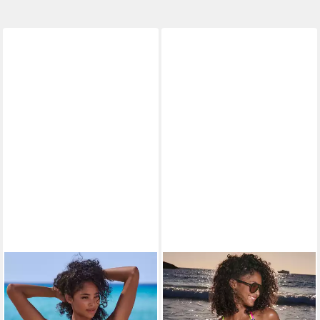
BUFFALO
BUFFALO
Triangel-Bikini-Top Pop, Mit
Triangel-Bikini-Top Gioletta,
kontrastfarbigen
mit modischen
Doppelträgern
Kontrastträgern