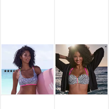
BUFFALO
BUFFALO
Bustier-Bikini-Top Gioletta, Mit
Bügel-Bandeau-Bikini-Top
gekreuzten Trägern am
Gioletta, Mit kontrastfarbigen
Rücken
Details
(3)
(5)
ab 39,99 €
ab 44,99 €
lieferbar - in 2-3 Werktagen bei dir
lieferbar - in 2-3 Werktagen bei dir