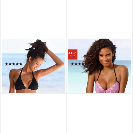
BUFFALO
BUFFALO
Triangel-Bikini-Top Happy, im
Push-Up-Bikini-Top Florida,
schlichten Design
mit Mustermix
(927)
(351)
ab 29,99 €
29,99 €
39,99 €
lieferbar - in 1-2 Werktagen bei dir
-25%
lieferbar - in 1-2 Werktagen bei dir