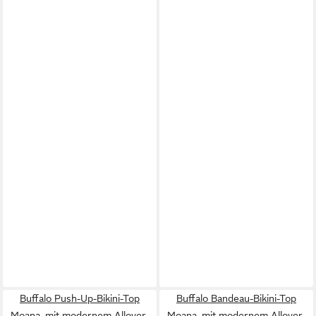
Buffalo Push-Up-Bikini-Top
Buffalo Bandeau-Bikini-Top
Moana, mit modernem Allover-
Moana, mit modernem Allover-