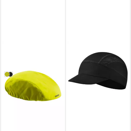
GONSO
Unterhelmmütze Save
Helmet Cover
13,99 €
in 8-10 Werktagen bei dir
gelb
schwarz