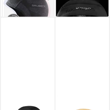
20,49 €
UVP
24,99 €
Sturmhaube
-18%
in 5-6 Werktagen bei dir