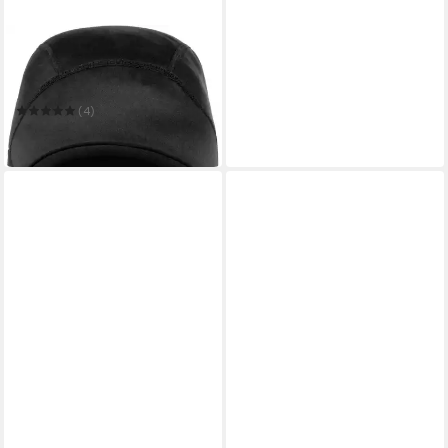
NORMANI
Unterhelmmütze
Unterziehmütze Soloryde 2.0
(4)
14,95 €
in 2-3 Werktagen bei dir