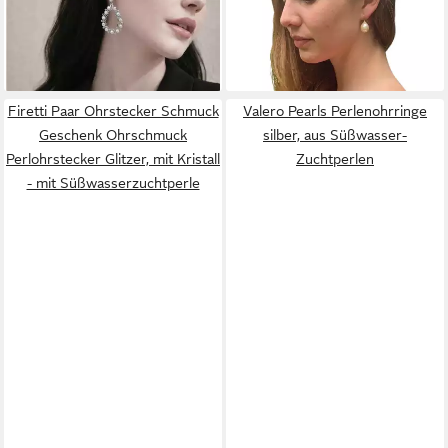
modernen Design
Ohrringe, made in Italy,
9,95 €
Sterlingsilber 925
lieferbar - in 2-3 Werktagen bei dir
122,00 €
lieferbar - in 7-9 Werktagen bei dir
Firetti Paar Ohrstecker Schmuck
Valero Pearls Perlenohrringe
Geschenk Ohrschmuck
silber, aus Süßwasser-
Perlohrstecker Glitzer, mit Kristall
Zuchtperlen
- mit Süßwasserzuchtperle