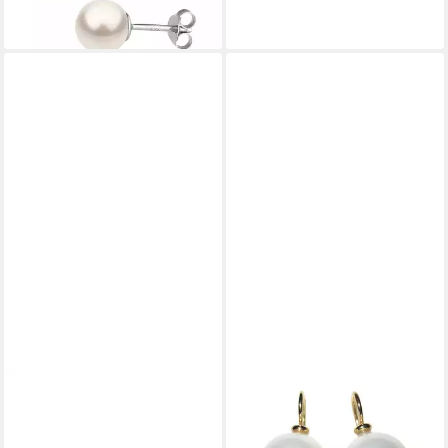
THOMAS SABO
MUGELLO
Perlenohrringe
Perlenohrringe Diana groß
Perlenohrstecker Klein, mit
weiß gold-platt. Muschelkern