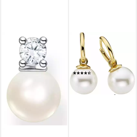
FIRETTI
Paar Creolen Schmuck
Geschenk Silber 925
Ohrschmuck Ohrringe, mit
Perle (synth) - Einhänger
(3)
abnehmbar
84,39 €
UVP
93,85 €
-10%
lieferbar - in 1-2 Werktagen bei dir