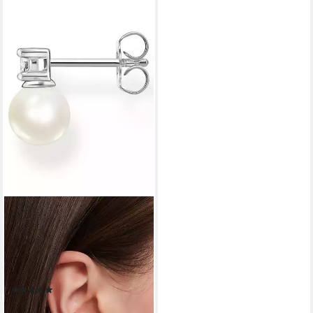
THOMAS SABO
Single-Ohrstecker Perle mit
weißem Stein, mit Zirkonia
(synth) - mit
Süßwasserzuchtperle
(1)
37,00 €