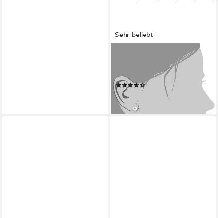
Sehr beliebt
AMOR
Paar Ohrstecker, mit
Süßwasserzuchtperle
(73)
29,99 €
lieferbar - in 1-2 Werktagen bei dir