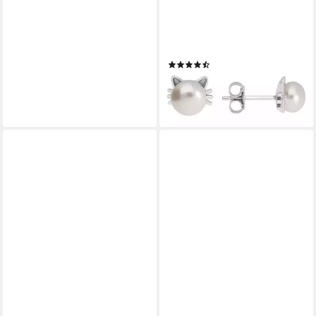
FIRETTI
Paar Ohrstecker Schmuck
Geschenk Ohrschmuck Katze,
mit Süßwasserzuchtperle
(22)
47,67 €
UVP
53,56 €
-11%
lieferbar - in 1-2 Werktagen bei dir