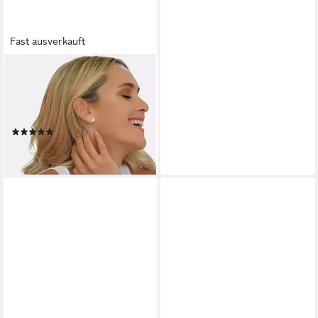
Fast ausverkauft
ELLI
Paar Ohrstecker Schmuck
Geschenk Silber 925
Ohrringe, mit Perle (synth)
(1)
39,90 €
lieferbar - in 1-2 Werktagen bei dir