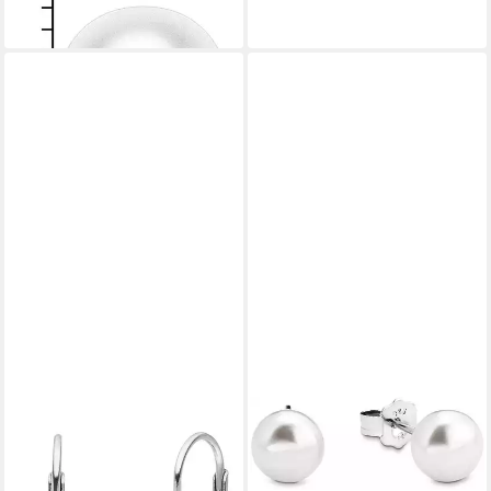
149,00 €
lieferbar - in 1-2 Werktagen bei dir
FIRETTI
Paar Ohrhänger Schmuck
Geschenk Ohrschmuck