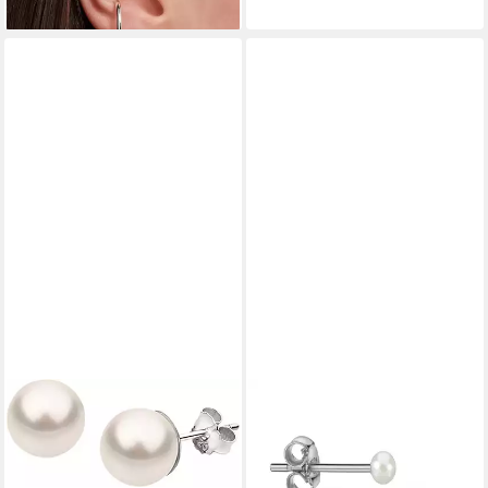
lieferbar - in 1-2 Werktagen bei dir
FIRETTI
Paar Ohrstecker Schmuck
Geschenk Silber 925
Ohrschmuck Ohrringe, Made