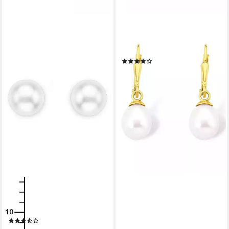
AMOR
Perlenohrringe, mit
Süßwasserzuchtperle
(6)
177,11 €
UVP
199,00 €
-11%
lieferbar - in 1-2 Werktagen bei dir
AMOR
Perlenohrringe, mit
Süßwasserzuchtperle
(3)