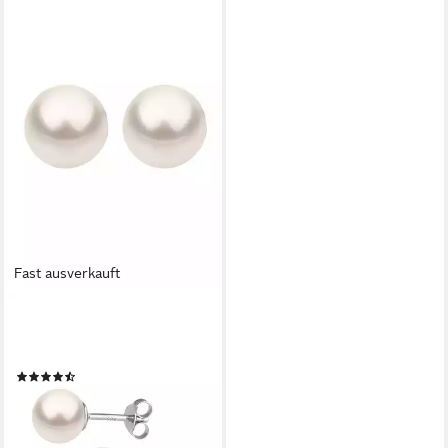
Fast ausverkauft
NENALINA
Perlenohrringe Basic
Synthetische Perle 925 Silber
(49)
29,90 €
UVP
69,90 €
-57%
lieferbar - in 2-3 Werktagen bei dir