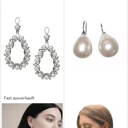
Fast ausverkauft
ELLA JONTE
MUGELLO
Perlenohrringe, Statement mit
Perlenohrringe Barocco groß
off-weißen Perlen im
weiß Sterlingsilber Basic-