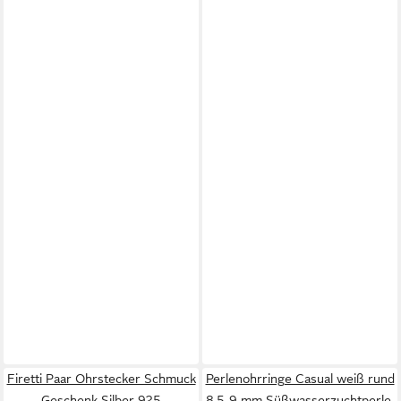
Firetti Paar Ohrstecker Schmuck
Perlenohrringe Casual weiß rund
Geschenk Silber 925
8.5-9 mm Süßwasserzuchtperle,