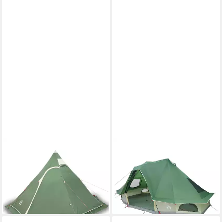
VIDAXL
VIDAXL
Tipi-Zelt Tipi-Campingzelt 5
Tipi-Zelt Tipi Zelt 6 Personen
Personen Grün Wasserdicht,
Grün Taft, Personen: 6 (1 tlg)
ab 157,99 €
Personen: 5 (1 tlg)
lieferbar - in 4-5 Werktagen bei dir
ab 78,99 €
lieferbar - in 4-5 Werktagen bei dir