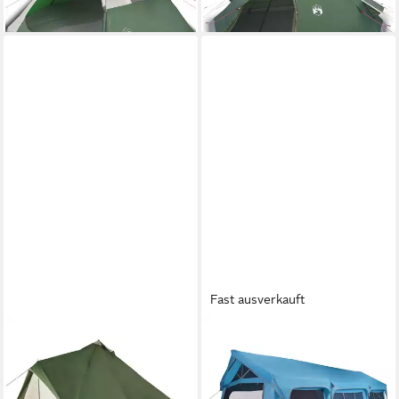
lieferbar - in 4-5 Werktagen bei dir
lieferbar - in 4-5 Werktagen bei dir
Fast ausverkauft
VIDAXL
VIDAXL
Kuppelzelt 12-Personen Tipi-
Tunnelzelt Familienzelt Blau
Familienzelt 8 Personen Grün
und Grau 620 x 322 x 240
Wasserdicht Camping Zelt
cm Polyester, (1 tlg)