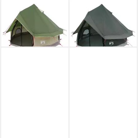
VIDAXL
VIDAXL
Tipi-Zelt Tipi Zelt 4 Personen
Tipi-Zelt Tipi Zelt 4 Personen
Grün Polyester und Stahl, (1
Olivegrün Polyester und Stahl,
tlg)
(1 tlg)
ab 106,99 €
ab 109,99 €
lieferbar - in 4-5 Werktagen bei dir
lieferbar - in 4-5 Werktagen bei dir