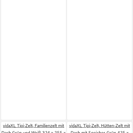
vidaXL Tipi-Zelt, Familienzelt mit
vidaXL Tipi-Zelt, Hütten-Zelt mit
Dach Grün und Weiß 324 x 255 x
Dach mit Speicher Grün 425 x