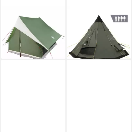
VIDAXL
CAMPFEUER
Tunnelzelt Familienzelt mit
Tipi-Zelt Tipi Zelt Spirit für 4
Dach Grün und Weiß 220 x
Personen, 3000 mm
220 x 184 cm, (1 tlg)
Wassersäule, Olivgrün,
ab 113,10 €
Kegelz, Personen: 4
lieferbar - in 4-5 Werktagen bei dir
139,95 €
lieferbar - in 3-4 Werktagen bei dir