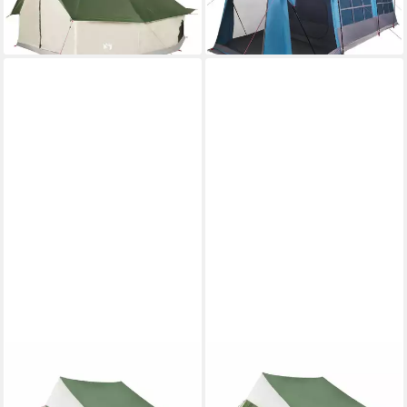
329,20 €
462,45 €
lieferbar - in 4-5 Werktagen bei dir
lieferbar - in 4-5 Werktagen bei dir
VIDAXL
VIDAXL
Tunnelzelt Familienzelt mit
Tunnelzelt Familienzelt mit
Dach Grün und Weiß 256 x
Dach Grün und Weiß 315 x