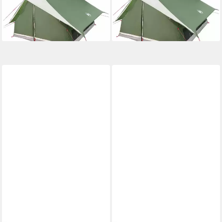
256 x 185 cm, (1 tlg)
286 x 200 cm, (1 tlg)
ab 116,38 €
ab 126,68 €
lieferbar - in 4-5 Werktagen bei dir
lieferbar - in 4-5 Werktagen bei dir