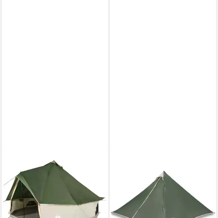
VIDAXL
VIDAXL
Tipi-Zelt Tipi-Familienzelt 8
Tipi-Zelt Tipi-Familienzelt 7
Personen Grün Wasserdicht,
Personen Grün Wasserdicht,
(1 tlg)
Personen: 7 (1 tlg)
ab 195,99 €
ab 42,99 €
lieferbar - in 4-5 Werktagen bei dir
lieferbar - in 4-5 Werktagen bei dir