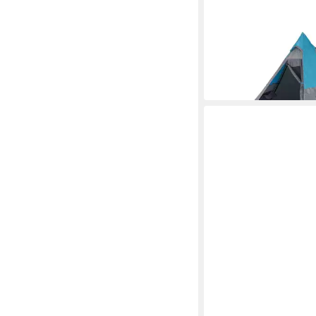
VIDAXL
Tipi-Zelt Tipi-Campin
Personen Blau Wasser
ab 105,99 €
in 5-6 Werktagen bei dir