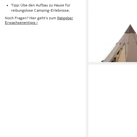
Tipp: Übe den Aufbau zu Hause für
reibungslose Camping-Erlebnisse.
CAMPFEUER
Noch Fragen? Hier geht's zum
Ratgeber
Erwachsenentipis ›
Tipi-Zelt Tipi Zelt Spir
Personen, 3000 mm W
134,95 €
Braun, Kegelzelt
in 4-5 Werktagen bei dir