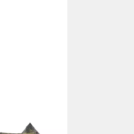
XL
Zelt Tipi-Familienzelt 8
onen Tarnmuster Wasserdicht
45,99 €