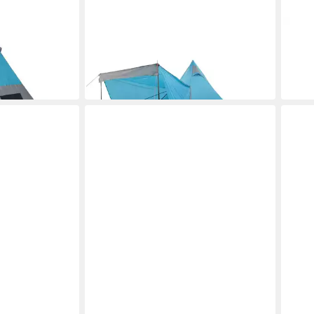
VIDAXL
VIDA
gzelt 7
Tipi-Zelt Tipi-Familienzelt 6
Tipi-
dicht
Personen Blau Wasserdicht
Pers
ab 80,99 €
ab 6
in 5-6 Werktagen bei dir
in 5-6