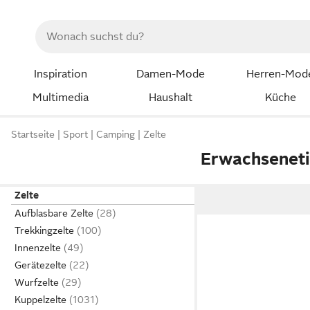
Inspiration
Damen-Mode
Herren-Mod
Multimedia
Haushalt
Küche
Startseite
Sport
Camping
Zelte
Erwachseneti
Zelte
Aufblasbare Zelte
Trekkingzelte
Innenzelte
Gerätezelte
Wurfzelte
Kuppelzelte