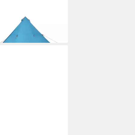
XL
Zelt Tipi-Familienzelt 8
onen Blau Wasserdicht
6,99 €
 Werktagen bei dir