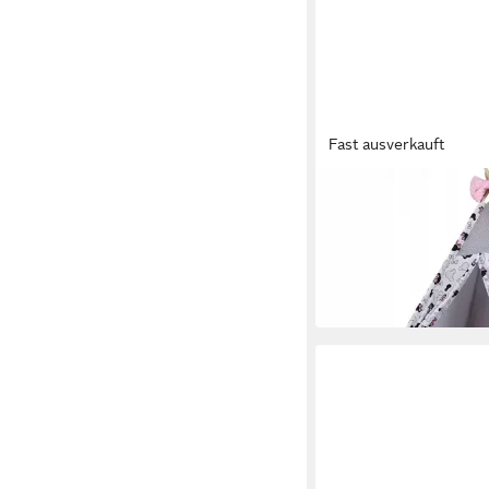
Fast ausverkauft
PAMEK
Tipi-Zelt Tipi Tiere-T
Komplett SET mit Kis
99,99 €
159,99 €
-38%
in 4-5 Werktagen bei dir