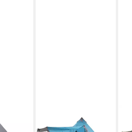
VIDAXL
VIDA
gzelt 5
Tipi-Zelt Tipi-Familienzelt 8
Tipi-
dicht
Personen Blau Wasserdicht
Pers
ab 131,99 €
ab 1