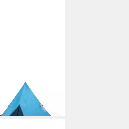
XL
Zelt Tipi-Campingzelt 4
onen Blau Wasserdicht
08,99 €
 Werktagen bei dir