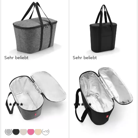
Sehr beliebt
Sehr beliebt
REISENTHEL®
REISENTHEL®
Kühltasche coolerbag, 20 l,
Kühltasche thermoshopper,
Thermo-Innenfutter, Dicht
extradicke Isolierschicht,
schließender Deckel 2-Wege-
Deckel mit 2-Wege-
Reißverschluss
Reißverschluss
(97)
(20)
ab 29,66 €
ab 26,86 €
UVP
37,95 €
UVP
32,95 €
-22%
-18%
lieferbar - in 3-4 Werktagen bei dir
lieferbar - in 3-4 Werktagen bei dir
+10
+3