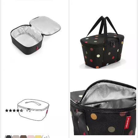
REISENTHEL®
REISENTHEL®
Kühltasche coolerbag M
Kühltasche coolerbag XS, 4 l,
pocket, 4 l, dicke Isolierung,
extradicke Isolierung, Dicht
Dicht schließender Deckel mit
schließender Deckel 2-Wege-
2-Wege-Reißverschluss
Reißverschluss
(9)
(17)
ab 21,37 €
ab 18,77 €
UVP
24,95 €
lieferbar - in 3-4 Werktagen bei dir
-14%
lieferbar - in 4-5 Werktagen bei dir
+2