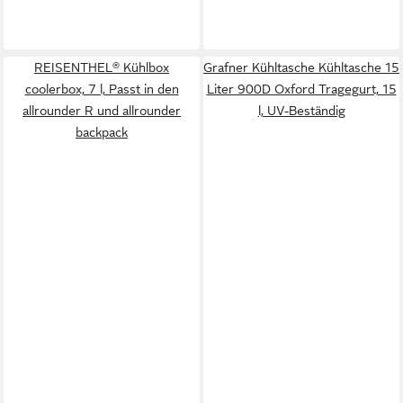
REISENTHEL® Kühlbox
Grafner Kühltasche Kühltasche 15
coolerbox, 7 l, Passt in den
Liter 900D Oxford Tragegurt, 15
allrounder R und allrounder
l, UV-Beständig
backpack