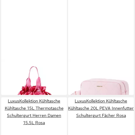
LUXUSKOLLEKTION
LUXUSKOLLEKTION
Kühltasche Kühltasche Klein
Kühltasche Kühltasche
Damen Isoliert Kordelzug
Lunchtasche Gefrierbar
54,95 €
72,95 €
Bento Wasserfest Rosarot
Snacktasche Joghurt S
in 6-8 Werktagen bei dir
in 6-8 Werktagen bei dir
Hellrosa
LuxusKollektion Kühltasche
LuxusKollektion Kühltasche
Kühltasche 15L Thermotasche
Kühltasche 20L PEVA Innenfutter
Schultergurt Herren Damen
Schultergurt Fächer Rosa
15.5L Rosa