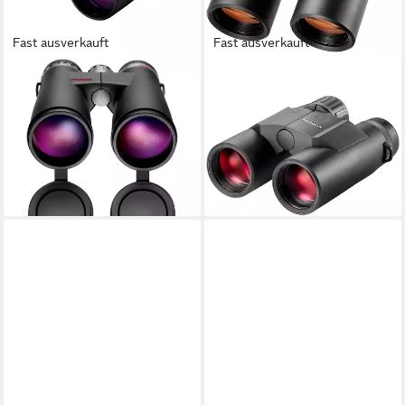
Fast ausverkauft
Fast ausverkauft
MINOX
MINOX
Fernglas X-Universal 10x50
Fernglas mit
Fernglas
Entfernungsmesser X-range
433,99 €
UVP
510,00 €
10x42 Fernglas
15,57 €
mtl. in 36 Raten
699,00 €
-15%
20,29 €
mtl. in 48 Raten
lieferbar - in 2-3 Werktagen bei dir
lieferbar - in 2-3 Werktagen bei dir