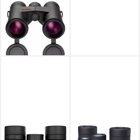
MINOX
Fernglas X-Tour 8x34
Fernglas
178,99 €
UVP
210,00 €
16,35 €
mtl. in 12 Raten
-15%
lieferbar - in 2-3 Werktagen bei dir