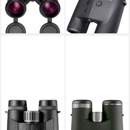
Fernglas
Entfernungsmesser
ab 186,99 €
UVP
220,00 €
Rangefinder 10x42 Fernglas
17,08 €
mtl. in 12 Raten
2.300,00 €
-15%
66,78 €
mtl. in 48 Raten
lieferbar - in 2-3 Werktagen bei dir
lieferbar - in 2-3 Werktagen bei dir