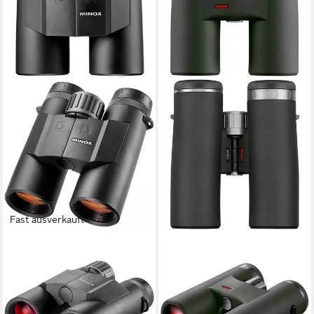
Fast ausverkauft
MINOX
MINOX
Fernglas mit
Fernglas X-PRO 8x42
Entfernungsmesser X-range
Fernglas
870,00 €
8x42 Fernglas
25,26 €
mtl. in 48 Raten
699,00 €