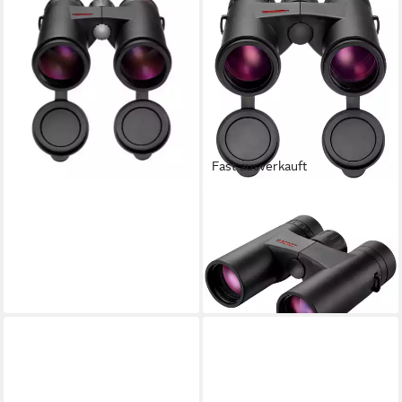
MINOX
Minox Fernglas X-Universal
10x42 Fernglas
470,00 €
16,86 €
mtl. in 36 Raten
lieferbar - in 2-3 Werktagen bei dir
Fast ausverkauft
MINOX
Fernglas X-Tour 8x26
Fernglas
175,00 €
15,98 €
mtl. in 12 Raten
lieferbar - in 2-3 Werktagen bei dir