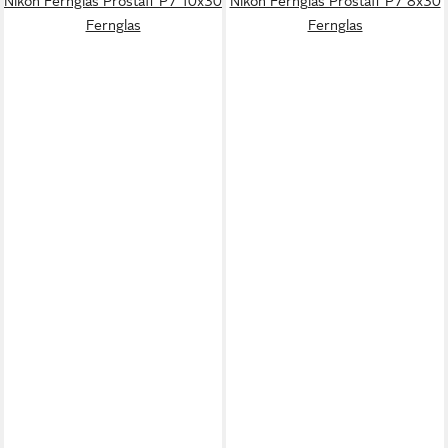
Nikon Fernglas Prostaff P7 10x30
Nikon Fernglas Prostaff P7 8x30
Fernglas
Fernglas