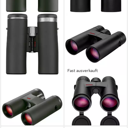
Fast ausverkauft
MINOX
MINOX
Fernglas X-PRO 10x42
Fernglas X-Tour 8x42
Fernglas
Fernglas
890,00 €
ab 212,99 €
UVP
250,00 €
25,84 €
mtl. in 48 Raten
19,45 €
mtl. in 12 Raten
lieferbar - in 2-3 Werktagen bei dir
-15%
lieferbar - in 2-3 Werktagen bei dir