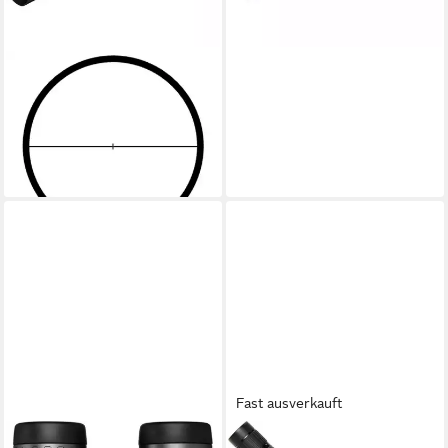
MINOX
Zielfernrohr RS-4 1-4x24
Zielfernrohr
669,00 €
19,42 €
mtl. in 48 Raten
lieferbar - in 2-3 Werktagen bei dir
Fast ausverkauft
MINOX
MINOX