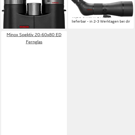
X-Universal 8x42 Fernglas
Spektiv 8-24x50 ED Fernglas
450,00 €
350,00 €
16,15 €
mtl. in 36 Raten
17,38 €
mtl. in 24 Raten
lieferbar - in 2-3 Werktagen bei dir
lieferbar - in 2-3 Werktagen bei dir
Minox Spektiv 20-60x80 ED
Fernglas