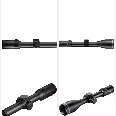
MINOX
Zielfernrohr Allrounder 3-
15x56 S FRA Zielfernrohr
1.099,00 €
UVP
1.470,00 €
31,91 €
mtl. in 48 Raten
-25%
lieferbar - in 2-3 Werktagen bei dir