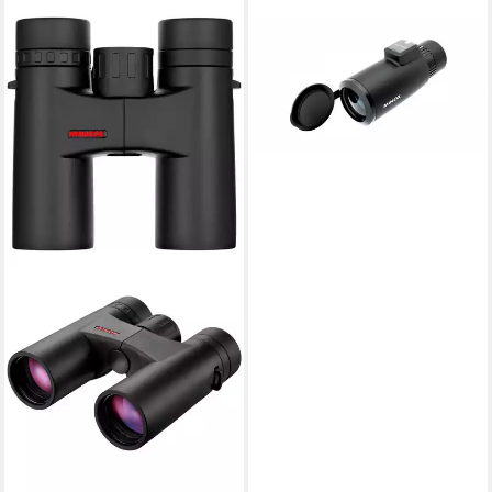
MINOX
MD 7x42 C WP Fernglas
132,00 €
12,06 €
mtl. in 12 Raten
lieferbar - in 2-3 Werktagen bei dir