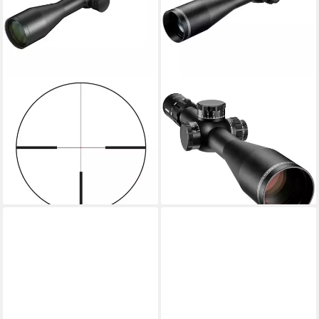
MINOX
MINOX
Zielfernrohr RS-4 2,5-10x50
Zielfernrohr Long Range 5–
Zielfernrohr
25x56 LR Zielfernrohr
850,00 €
1.595,00 €
UVP
1.946,00 €
24,68 €
mtl. in 48 Raten
46,31 €
mtl. in 48 Raten
lieferbar - in 2-3 Werktagen bei dir
-18%
lieferbar - in 2-3 Werktagen bei dir