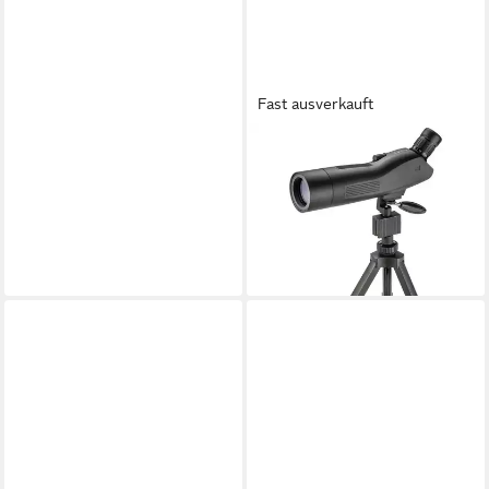
Fast ausverkauft
ESCHENBACH
Spektiv 60 x 60 mm 46312
Spektiv
ab 174,99 €
UVP
239,00 €
-27%
lieferbar - in 2-3 Werktagen bei dir