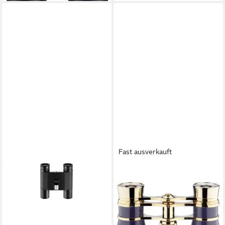
Fast ausverkauft
ESCHENBACH
Theaterglas 3 x 25 44411
Monokular
ab 95,62 €
lieferbar - in 2-3 Werktagen bei dir