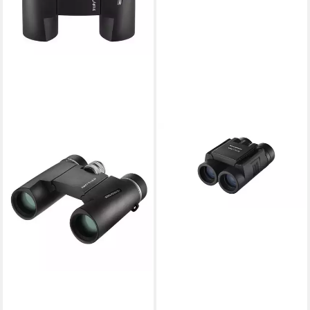
ESCHENBACH
ESCHENBACH trophy F 10 x
25 ED - handliches Fernglas
mit Magnesiumgehä Fernglas
ab 338,95 €
lieferbar - in 2-3 Werktagen bei dir