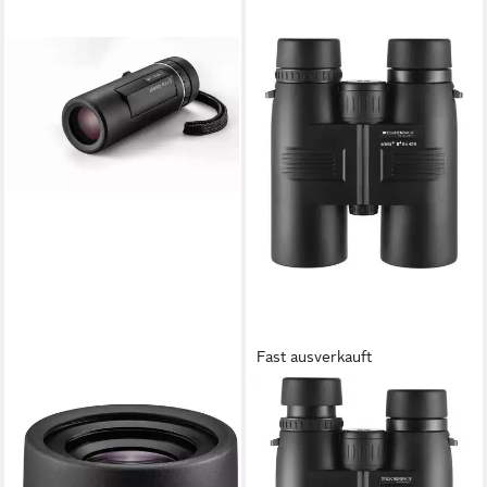
Fast ausverkauft
ESCHENBACH OPTIK
ESCHENBACH
adventure 8 x 25 Monokular
Fernglas Arena D+ 8 x 42 B
(Kompakt und leicht für
4254842 Fernglas
ab 168,55 €
schnelle Beobachtungen)