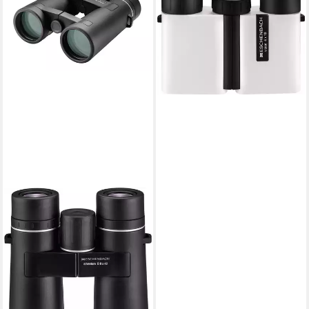
vision 4x 18 Fernglas (Klare
Sicht bei Sportevents oder
beim Wandern)
ab 93,95 €
lieferbar - in 2-3 Werktagen bei dir
ESCHENBACH OPTIK
adventure 8 x 42 Fernglas
(Leicht & robust mit
Weitwinkeloptik und
Brillenträger-Okularen)
ab 194,99 €
lieferbar - in 2-3 Werktagen bei dir