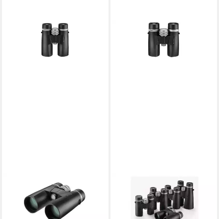
ESCHENBACH OPTIK
ESCHENBACH OPTIK
Eschenbach Optik Fernglas
Eschenbach Optik Fernglas
Fernglas
Fernglas
ab 468,00 €
409,00 €