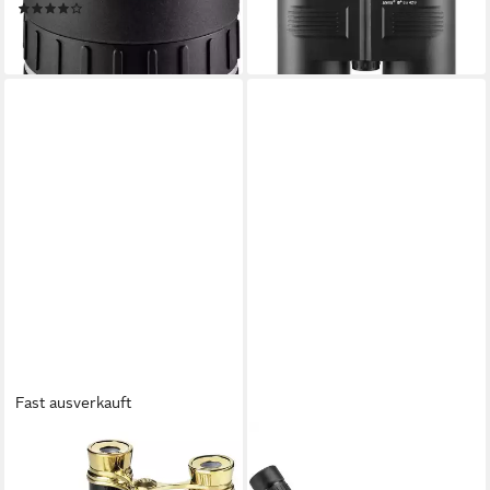
lieferbar - in 2-3 Werktagen bei dir
(2)
ab 100,94 €
lieferbar - in 2-3 Werktagen bei dir
Fast ausverkauft
ESCHENBACH
Theaterglas mit Kette 3 x 25