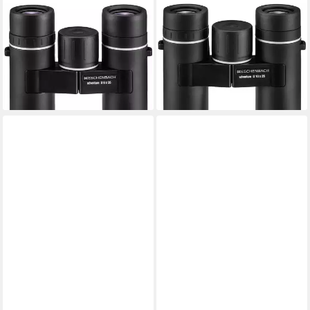
ESCHENBACH OPTIK
ESCHENBACH OPTIK
adventure 8 x 26 Fernglas
adventure 10 x 26 Fernglas
(Kompakt, leicht & robust mit
(Kompakt, leicht & robust mit
Brillenträger-Okularen)
Brillenträger-Okularen)
ab 125,99 €
169,00 €
lieferbar - in 6-7 Werktagen bei dir
lieferbar - in 6-7 Werktagen bei dir