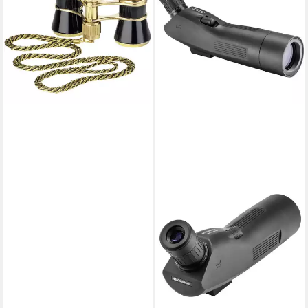
44691 Monokular
86,85 €
lieferbar - in 2-3 Werktagen bei dir