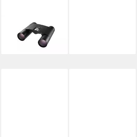
ESCHENBACH OPTIK
Eschenbach Optik Fernglas
Fernglas
279,00 €
lieferbar - in 6-7 Werktagen bei dir