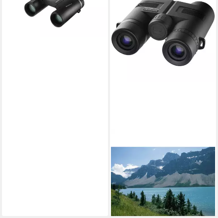
Fernglas
329,00 €
lieferbar - in 6-7 Werktagen bei dir
ESCHENBACH OPTIK
Eschenbach Fernglas Arena
D+ 8x32 B 8 x 32 mm
Dachkant Schwarz (gummie
Fernglas
ab 145,89 €
lieferbar - in 6-7 Werktagen bei dir