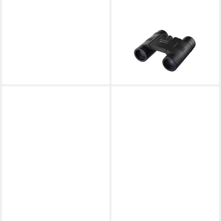
ESCHENBACH OPTIK
Eschenbach Optik Fernglas
Fernglas
118,99 €
lieferbar - in 6-7 Werktagen bei dir