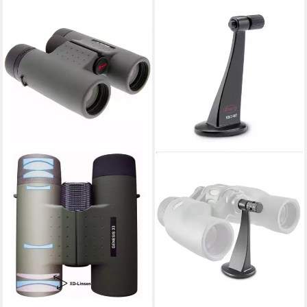
KOWA
Kowa KB-2MT Fernglas
47,33 €
lieferbar - in 3-4 Werktagen bei dir