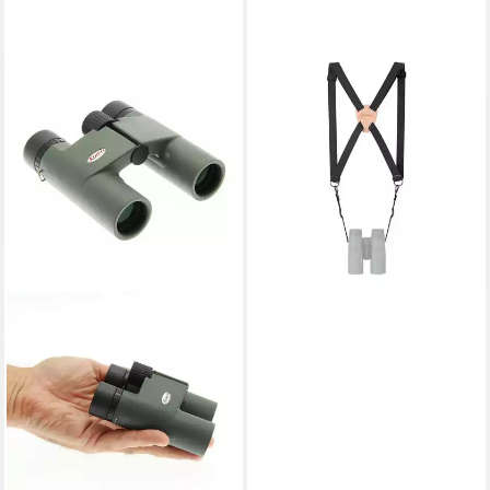
KOWA
Kowa H-Strap
Kreuzgurt/Schultergurt
Fernglas
53,75 €
lieferbar - in 3-4 Werktagen bei dir