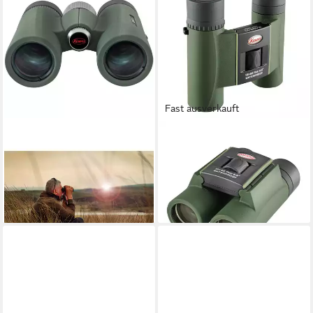
Fast ausverkauft
KOWA
KOWA
Kowa BD II 6.5x32 XD
Kowa Fernglas SV II 10x25
Weitwinkelfernglas Fernglas
Fernglas
389,00 €
119,99 €
19,32 €
mtl. in 24 Raten
10,96 €
mtl. in 12 Raten
lieferbar - in 3-4 Werktagen bei dir
lieferbar - in 3-4 Werktagen bei dir