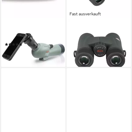
Fast ausverkauft
KOWA
KOWA
Kowa Spektiv TSN-501
Kowa Fernglas SVIII 10x32
Spektiv
Fernglas
(1)
355,36 €
ab 299,00 €
17,65 €
mtl. in 24 Raten
14,85 €
mtl. in 24 Raten
lieferbar - in 3-4 Werktagen bei dir
lieferbar - in 3-4 Werktagen bei dir