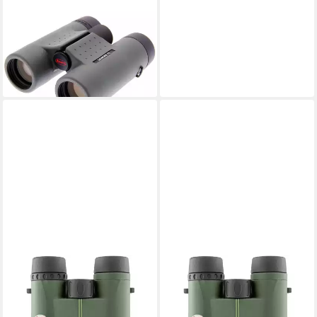
KOWA
Kowa Fernglas Genesis 8x33
Fernglas
ab 1.069,00 €
31,04 €
mtl. in 48 Raten
lieferbar - in 3-4 Werktagen bei dir