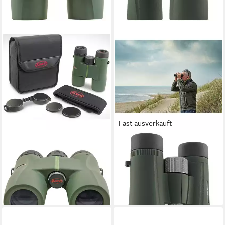
Fast ausverkauft
KOWA
KOWA
Kowa Fernglas SV II 8x32
Kowa BD II 10x42 XD
Fernglas
Weitwinkelfernglas Fernglas
ab 279,00 €
558,71 €
13,86 €
mtl. in 24 Raten
16,22 €
mtl. in 48 Raten
lieferbar - in 3-4 Werktagen bei dir
lieferbar - in 3-4 Werktagen bei dir