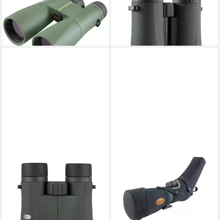
Fernglas
Fernglas
440,97 €
344,64 €
15,82 €
mtl. in 36 Raten
17,12 €
mtl. in 24 Raten
lieferbar - in 3-4 Werktagen bei dir
lieferbar - in 3-4 Werktagen bei dir
KOWA
C-88A-N, Neoprentasche für
TSN-88A Schrägeinblick
Fernglas
229,00 €
20,91 €
mtl. in 12 Raten