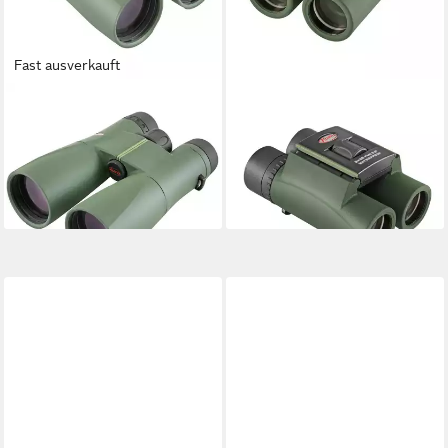
Fast ausverkauft
KOWA
KOWA
Kowa Fernglas SV II 10x50
Kowa Fernglas SV II 8x25
Fernglas
Fernglas
430,28 €
141,30 €
15,44 €
mtl. in 36 Raten
12,91 €
mtl. in 12 Raten
lieferbar - in 3-4 Werktagen bei dir
lieferbar - in 3-4 Werktagen bei dir