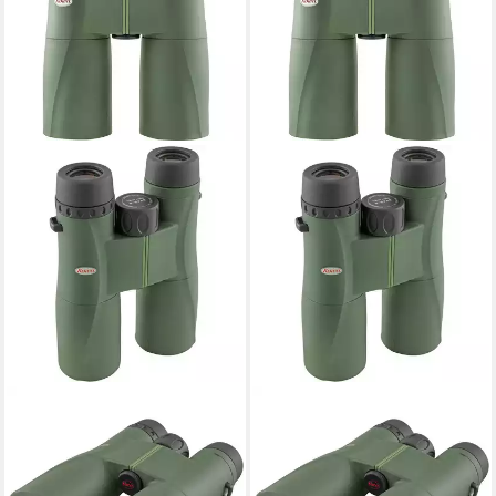
KOWA
KOWA
Kowa Fernglas SV II 8x42
Kowa Fernglas SV II 10x42
Fernglas
Fernglas
ab 289,00 €
299,00 €