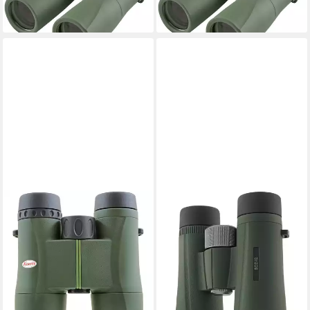
14,35 €
mtl. in 24 Raten
14,85 €
mtl. in 24 Raten
lieferbar - in 3-4 Werktagen bei dir
lieferbar - in 3-4 Werktagen bei dir