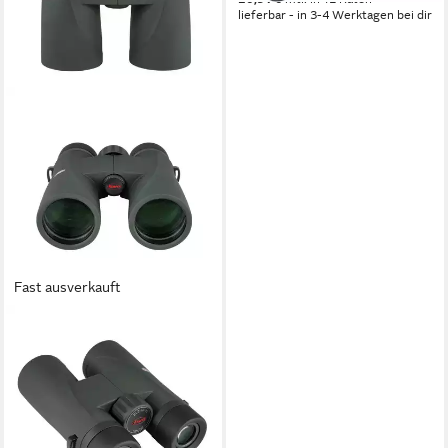
lieferbar - in 3-4 Werktagen bei dir
Fast ausverkauft
KOWA
Kowa Fernglas SVIII 10x42
Fernglas
376,77 €
18,71 €
mtl. in 24 Raten
lieferbar - in 3-4 Werktagen bei dir