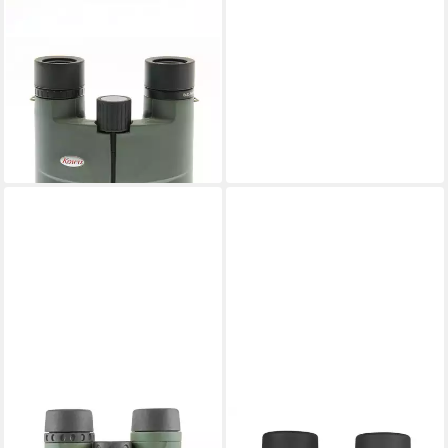
KOWA
Kowa Fernglas BD 8x25 DCF
Fernglas
301,85 €
14,99 €
mtl. in 24 Raten
lieferbar - in 3-4 Werktagen bei dir