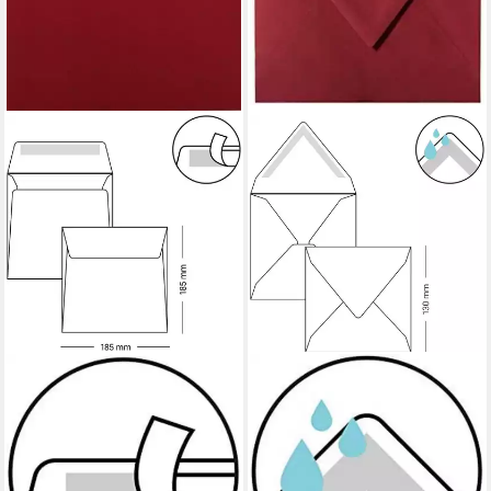
BRIEFUMSCHLÄGE24PLUS
BRIEFUMSCHLÄGE24PLUS
Briefumschlag 25 St. 18,5 x
Briefumschlag 25
18,5 cm Briefumschläge
St.Briefumschläge
Quadratisch Bordeaux, 185 x
Quadratisch 13 x 13 cm
185 mm Briefumschläge
feuchtklebend Bordeaxu, 130