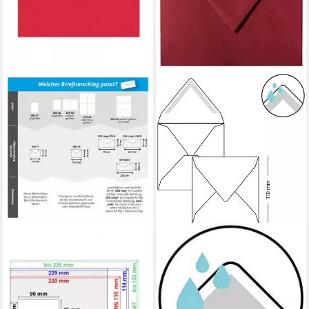
MAILMEDIA
BRIEFUMSCHLÄGE24PLUS
Briefumschlag MailMedia
Briefumschlag 25 St. 11 x 11
Designbriefumschläge (C6,
cm Briefumschläge
ohne Fenster, 80g, 5 Stück),
Quadratisch feuchtklebend
Recycelt, haftklebend &
Bordeaux, 11 x 11 mm