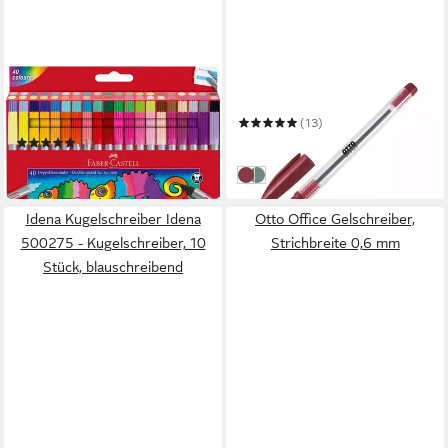
FABER-CASTELL
OTTO OFFICE BUDGET
Filzstift 40 Filzstifte
Kugelschreiber Eco Stick
Doppelender fein & breit
(13)
farbsortiert
0,29 €
(1)
in 2-3 Werktagen bei dir
15,64 €
rot
grün
in 5-6 Werktagen bei dir
Idena Kugelschreiber Idena
Otto Office Gelschreiber,
500275 - Kugelschreiber, 10
Strichbreite 0,6 mm
Stück, blauschreibend