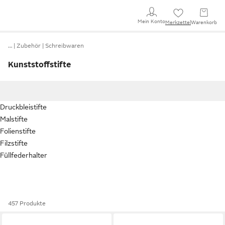
Mein Konto
Merkzettel
Warenkorb
…
Zubehör
Schreibwaren
Kunststoffstifte
Druckbleistifte
Malstifte
Folienstifte
Filzstifte
Füllfederhalter
457 Produkte