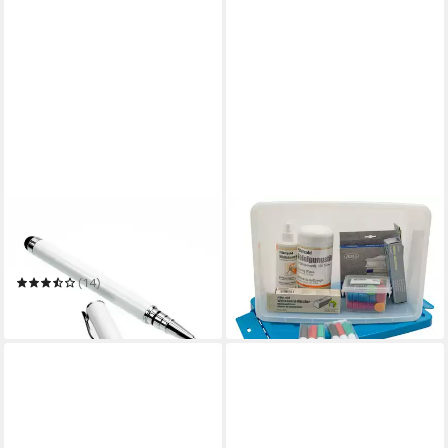
KWMOBILE
BETZOLD
Bleistift 2-in-1 Stylus Pen
Whiteboard Marker
mit Kugelschreiber für
Whiteboard-Sparset
53,95 €
Smartphones und Tablets
(14)
in 2-3 Werktagen bei dir
6,99 €
in 2-3 Werktagen bei dir