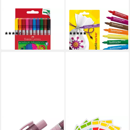
FABER-CASTELL
IDENA
Filzstift 10 Filzstifte
Textilmarker Idena 61044 -
Doppelender fein & breit
Textilmarker für helle Stoffe,
farbsortiert
10 Textilstifte in leucht
(1)
(1)
ab 4,18 €
ab 5,99 €
in 5-6 Werktagen bei dir
in 2-3 Werktagen bei dir
FABER-CASTELL
BETZOLD
Kugelschreiber Poly Ball
Whiteboard Marker Index-