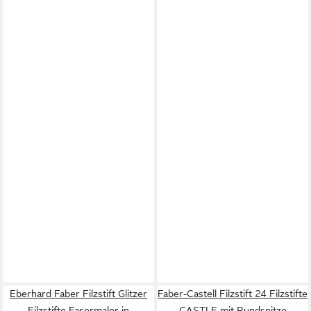
Eberhard Faber Filzstift Glitzer
Faber-Castell Filzstift 24 Filzstifte
Filzstifte Fasermaler in
CASTLE mit Rundspitze