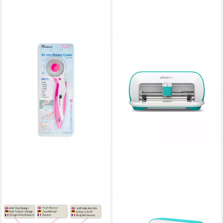
VICTOR (ZENITH)
CRICUT
Rollenschneidemaschine
Papierschneidegerät - Joy
Rollschneider
Schneideplotter