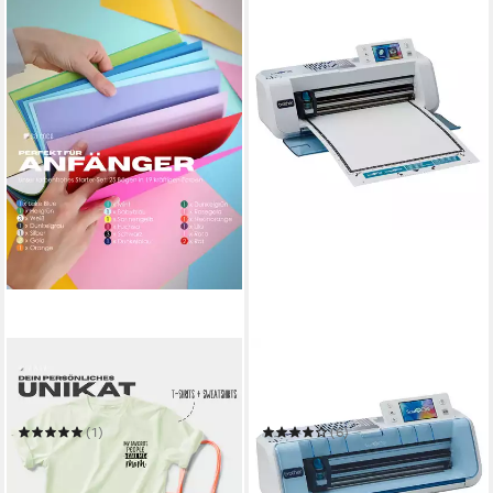
SA ROCA
BROTHER
Dekorationsfolie Textilfolie
Schneideplotter ScanNCut
zum Aufbügeln Plotterfolie
CM750
Flexfolie Bügelfolie
(1)
(6)
27,95 €
ab 269,00 €
UVP
349,00 €
in 4-5 Werktagen bei dir
-23%