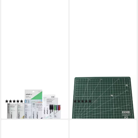
CRICUT
EXXO BY HFP
Plotterpapier Joy Materials
Schneideunterlage 1 Stück
Starter Bundle
Schneidematte A5-A1
(1)
(2)
44,90 €
ab 2,20 €
in 2-3 Werktagen bei dir
in 4-5 Werktagen bei dir