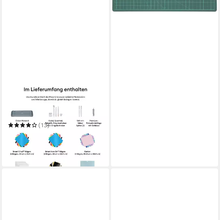
CRICUT
Schneideplotter Maker™ 4 +
Essentials-Bundle
(13)
ab 399,00 €
UVP
499,99 €
-20%
lieferbar in 3 Wochen