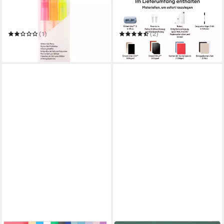
CRICUT
CRICUT
Papierschneidegerät Joy
Schneideplotter Joy™ 2 +
Xtra HardBundle
Essential-Bundle
(1)
(2)
249,89 €
159,99 €
in 2-3 Werktagen bei dir
leider ausverkauft