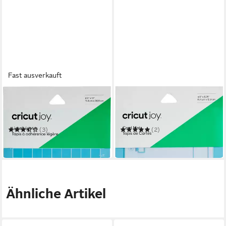
Fast ausverkauft
CRICUT
CRICUT
Schneideplotter Joy
Schneideplotter Joy
Schneidematte
Schneidematte
(3)
(2)
ab 14,90 €
ab 12,90 €
in 2-3 Werktagen bei dir
in 2-3 Werktagen bei dir
Ähnliche Artikel