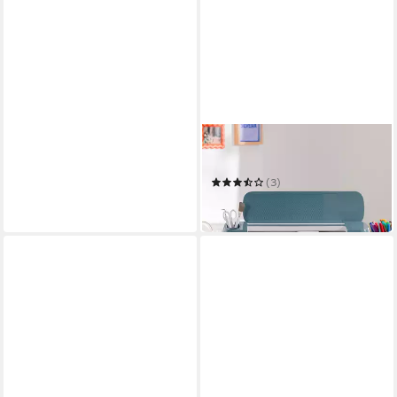
CRICUT
Schneideplotter Maker 4
(3)
ab 495,50 €
leider ausverkauft