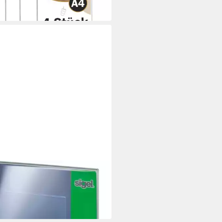
 Werktagen bei dir
sammler Tischaufsteller A5
e glasklar VE=1 Stück
51 €
bar in 3 Wochen