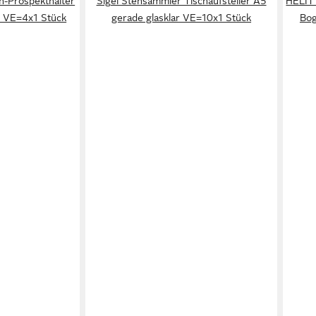
h-Prospekthalter
Sigel Stehsammler Tischaufsteller A5
HELIT
ar VE=4x1 Stück
gerade glasklar VE=10x1 Stück
Bog