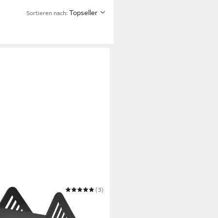
Topseller
Sortieren nach:
(3)
sammler the tower gate H63610
3 €