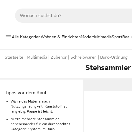
Alle Kategorien
Wohnen & Einrichten
Mode
Multimedia
Sport
Beau
Startseite
Multimedia
Zubehör
Schreibwaren
Büro-Ordnung
Stehsammler
Tipps vor dem Kauf
Wähle das Material nach
Nutzungshäufigkeit: Kunststoff ist
langlebig, Pappe ist leicht.
Nutze mehrere Stehsammler
nebeneinander für ein durchdachtes
Kategorie-System im Büro.