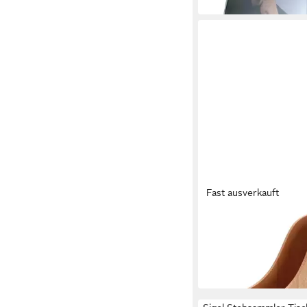
Fast ausverkauft
NATUREHOME
Stehsammler CLASSI
Buche natur geölt A4
62,68 €
in 4-5 Werktagen bei dir