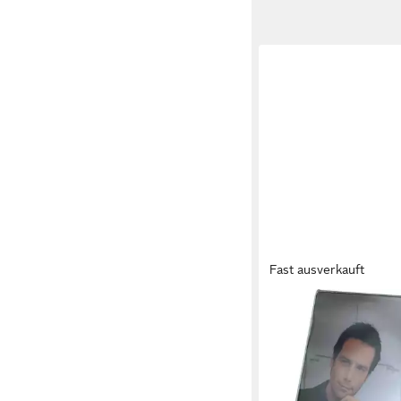
Fast ausverkauft
SIGEL
Stehsammler Tischauf
schräg glasklar VE=10
85,70 €
in 5-6 Werktagen bei dir