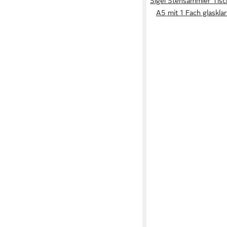
Sigel Stehsammler Tisc
A5 mit 1 Fach glaskl