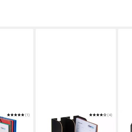
(1)
RELAXDAYS
(4)
HELIT
Stehsammler mit 2 Fächern für DIN
Steh
16,4
A4