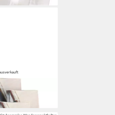
0 Werktagen bei dir
ausverkauft
sammler Tischprospektständer
 glasklar Packung mit 2 Stück
0 €
0 Werktagen bei dir