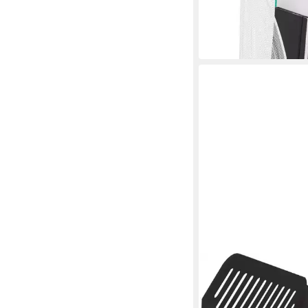
-50%
in 2-3 Werktagen bei dir
HELIT
Stehsammler Stehsa
schwarz Packung mit 
26,76 €