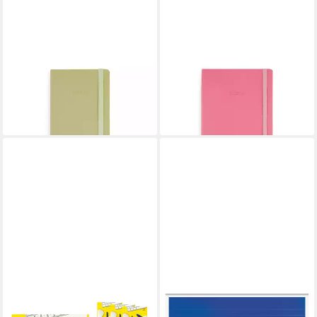
Briefpapier Notizbuch A5 Soft
Briefpapier Notizbuch Soft
Cover liniert, Matcha
Cover liniert, Pink
8,99 €
11,99 €
lieferbar - in 3-4 Werktagen bei dir
lieferbar - in 3-4 Werktagen bei dir
IDENA
BAIER KINDERSITZ