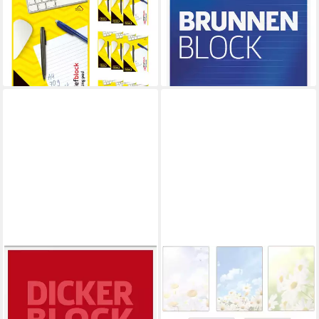
Briefpapier Idena Bundle
Briefpapier Briefblock A4
Briefblöcke liniert 50 Blatt
liniert 50 Blatt blau
ab 4,69 €
70g/m² DIN A4 10 Stück
lieferbar - in 4-5 Werktagen bei dir
16,90 €
lieferbar - in 3-4 Werktagen bei dir
BRUNNEN
LYSCO
Briefpapier BRUNNEN
Briefpapier Set Motivpapier
1052687 Block "Dicker Block"
Blumen Margeriten
A4 liniert
Kirschblüten Orchideen