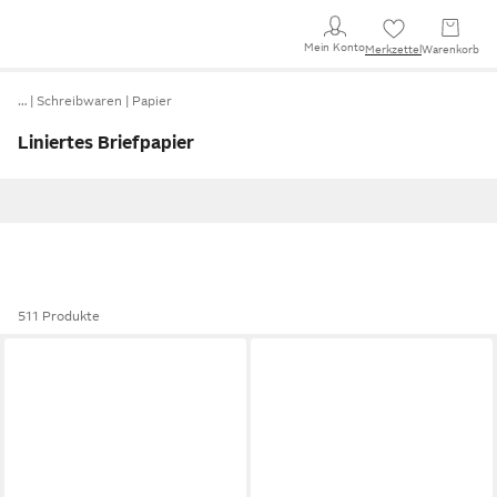
Mein Konto
Merkzettel
Warenkorb
…
Schreibwaren
Papier
Liniertes Briefpapier
511 Produkte