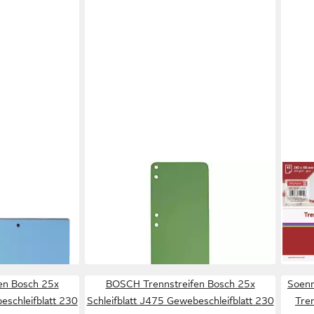
EXACOMPTA
BRUN
Organisationsmappe 100
Tren
Aktenschwänze grün
Trenn
ab 31,60 €
3,43
UVP
38,10 €
in 4-5
-17%
in 4-5 Werktagen bei dir
en Bosch 25x
BOSCH Trennstreifen Bosch 25x
Soenn
eschleifblatt 230
Schleifblatt J475 Gewebeschleifblatt 230
Tre