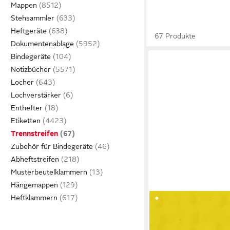
Mappen
Stehsammler
Heftgeräte
67 Produkte
Dokumentenablage
Bindegeräte
Notizbücher
Locher
Lochverstärker
Enthefter
Etiketten
Trennstreifen
Zubehör für Bindegeräte
Abheftstreifen
Musterbeutelklammern
Hängemappen
Heftklammern
BRUNNEN
Trennstreifen BRUNN
Trennstreifen 105x24