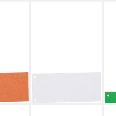
ESSELTE
BENE
eifen
Aktenordner Trennstreifen
Tren
ück orange
10,5x24cm VE=100 Stück weiß
Trenn
4,17 €
ab 11
in 9-11 Werktagen bei dir
in 8-1