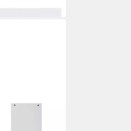
3 €
 Werktagen bei dir
OMPTA
nstreifen Exacompta
nstreifen Recy 105x240 weiss
 €
 Werktagen bei dir