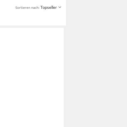
Topseller
Sortieren nach:
streifen dots Trennstreifen
, 100 St.