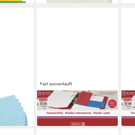
Fast ausverkauft
BRUNNEN
BRUN
Trennstreifen
Trennstreifen BRUNNEN
Tren
raftkarton
Trennstreifen CC red
Trenn
8,00 €
3,43
in 8-10 Werktagen bei dir
in 4-5