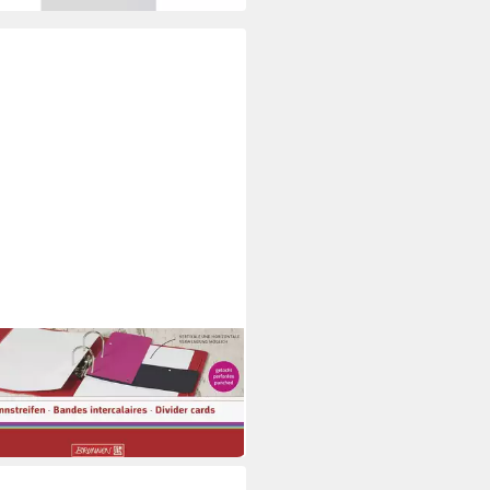
NEN
nstreifen BRUNNEN
streifen CC pink
 €
 Werktagen bei dir