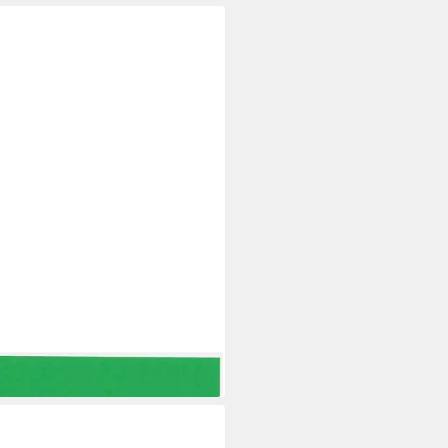
nstreifen bene 201950GN Bene
streifen,100St, grün
,89 €
0 Werktagen bei dir