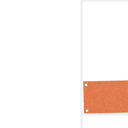
ESSELTE
Aktenordner Trennstr
10,5x24cm VE=100 St
4,17 €
in 9-11 Werktagen bei dir