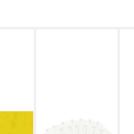
YOUNIKAT
DOTS
EN
Trennstreifen Trennstreifen mit
Trenn
cm gelb
Abheftlochung 2-fach
weiss