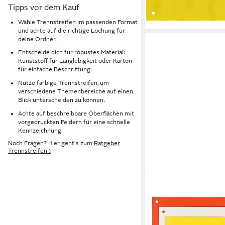
4,16 €
106604010
Tipps vor dem Kauf
in 4-5 Werktagen bei dir
Wähle Trennstreifen im passenden Format
und achte auf die richtige Lochung für
deine Ordner.
Entscheide dich für robustes Material:
Kunststoff für Langlebigkeit oder Karton
für einfache Beschriftung.
Nutze farbige Trennstreifen, um
verschiedene Themenbereiche auf einen
Blick unterscheiden zu können.
Achte auf beschreibbare Oberflächen mit
vorgedruckten Feldern für eine schnelle
Kennzeichnung.
Noch Fragen? Hier geht's zum
Ratgeber
Trennstreifen ›
LEITZ
Abheftstreifen 1679
8,65 €
in 8-10 Werktagen bei dir