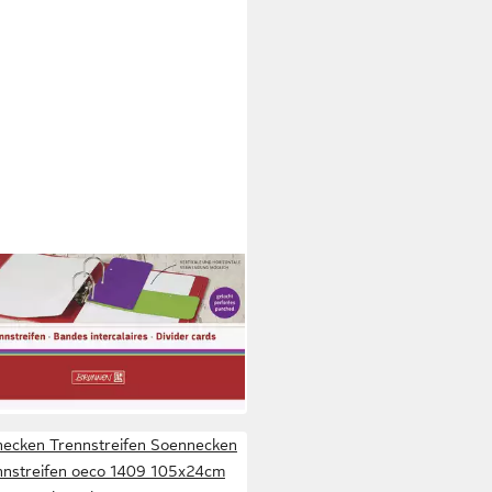
NEN
nstreifen BRUNNEN
streifen CC purple
 €
 Werktagen bei dir
ecken Trennstreifen Soennecken
nnstreifen oeco 1409 105x24cm