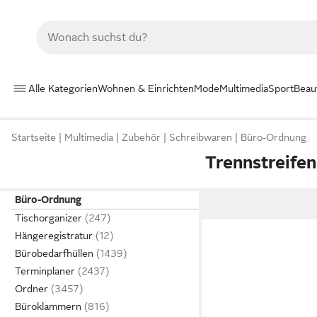
Alle Kategorien
Wohnen & Einrichten
Mode
Multimedia
Sport
Beau
Startseite
Multimedia
Zubehör
Schreibwaren
Büro-Ordnung
Trennstreifen
Büro-Ordnung
Tischorganizer
Hängeregistratur
Bürobedarfhüllen
Terminplaner
Ordner
Büroklammern