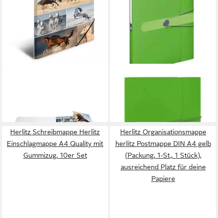
HERMA
HERLITZ
Organisationsmappe Herma
Fächermappe herlitz
Sammelmappe Eckspanner
Sammelmappen Postmappe
10,79 €
9,77 €
Karton A3 Pferde
DIN A4 grün
in 4-5 Werktagen bei dir
in 4-5 Werktagen bei dir
Herlitz Schreibmappe Herlitz
Herlitz Organisationsmappe
Einschlagmappe A4 Quality mit
herlitz Postmappe DIN A4 gelb
Gummizug, 10er Set
(Packung, 1-St., 1 Stück),
ausreichend Platz für deine
Papiere