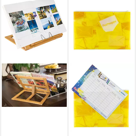
WEDO
Konzepthalter Buchständer
Holz Bambus groß braun
ab 23,57 €
UVP
27,95 €
-16%
in 6-7 Werktagen bei dir
HERMA