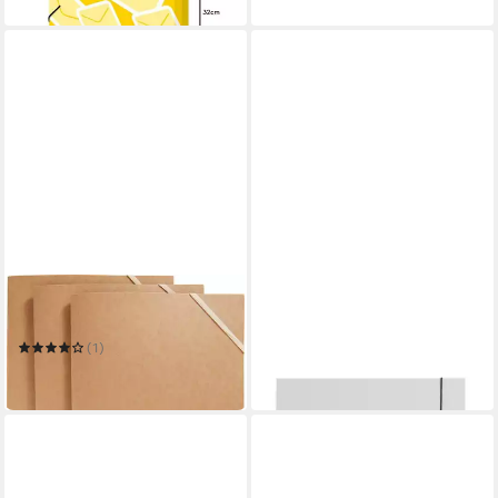
in 4-5 Werktagen bei dir
VBS
FOLIA
Organisationsmappe ignore
Schreibmappe Sammelmappe
für Papiere
(1)
4,69 €
13,90 €
in 5-6 Werktagen bei dir
in 5-6 Werktagen bei dir