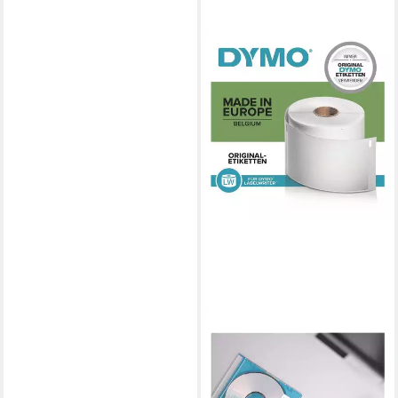
DYMO
Thermorolle S0929120, 750
Vielzweck-Etiketten ablösbar,
B/L: 25/25 mm