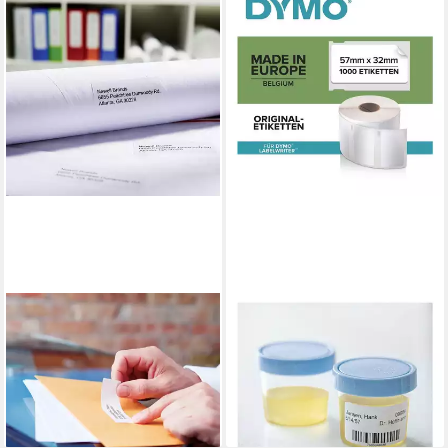
DYMO
DYMO
Etiketten Rollenetiketten,89
Thermorolle S0722540,
mm x 36 mm, permanent
1.000 Vielzweck-Etiketten
S0722390
ablösbar, B/L: 57/32 mm
ab 204,99 €
ab 31,02 €
lieferbar - in 2-3 Werktagen bei dir
lieferbar - in 2-3 Werktagen bei dir