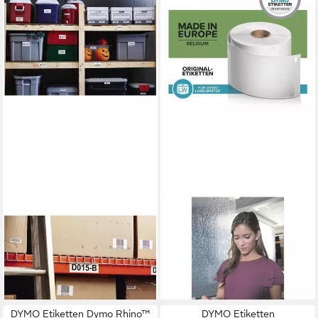
DYMO
DYMO
Etikettenrolle Dymo 2112289
Thermorolle S0722560, 300
LW-Kunststoff-Etiketten 57 x
Papier-Etiketten ablösbar,
32 mm 1x 800 St.
B/L: 89/41 mm
ab 114,99 €
ab 27,44 €
lieferbar - in 2-3 Werktagen bei dir
lieferbar - in 2-3 Werktagen bei dir
DYMO Etiketten Dymo Rhino™
DYMO Etiketten