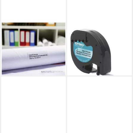
DYMO
DYMO
Etiketten DYMO Etiketten
Beschriftungsband
(3)
Rolle Kombi-Pack 2093093
ab 20,40 €
2093093 89 x 36 mm Papier
lieferbar - in 2-3 Werktagen bei dir
Weiß
+1
ab 129,99 €
lieferbar - in 2-3 Werktagen bei dir