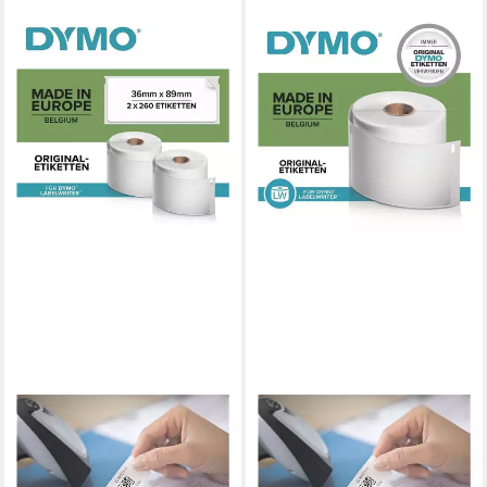
DYMO
DYMO
Thermorolle S0722400, 520
Thermorolle S0722410, 260
Adress-Etiketten, B/L: 89/36
Adress-Etiketten, B/L: 89/36
mm
mm
ab 30,68 €
ab 34,94 €