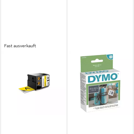
Fast ausverkauft
DYMO
Druckerband Schriftband XTL
1868775, 54 mm schwarz auf
gelb
ab 83,44 €
lieferbar - in 3-4 Werktagen bei dir