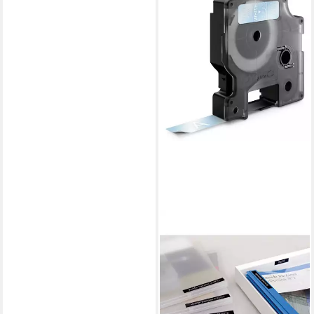
DYMO
Drucker- und Kopierpapier
Dymo D1 ORIGINAL
Schriftband, weiß auf
25,35 €
lieferbar - in 2-3 Werktagen bei dir