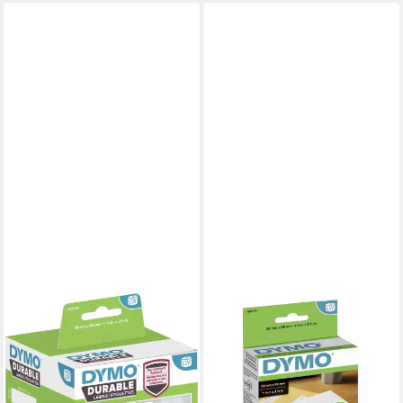
DYMO
Etikettenrolle DYMO LW-
Adressetiketten 28x 89mm
130StRolle, selbstklebend,
permanent haftend