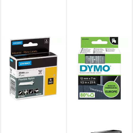
DYMO
Etiketten Dymo Rhino IND
ORIGINAL Schriftband
Flexibles
ab 38,44 €
lieferbar - in 3-4 Werktagen bei dir