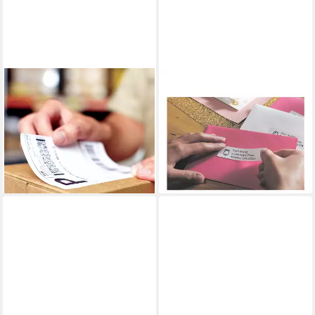
DYMO
DYMO
Etiketten DYMO Etiketten
Thermorolle S0722370, 260
Rolle S0904980 S0904980
Adress-Etiketten, B/L: 89/28
159 x 104 mm Papier Weiß
mm
ab 21,07 €
220 S
lieferbar - in 4-5 Werktagen bei dir
ab 31,68 €
lieferbar - in 2-3 Werktagen bei dir