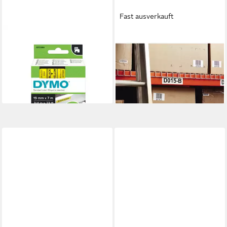
Fast ausverkauft
DYMO
DYMO
Etiketten Schriftband 45808
Etikettenrolle Dymo 2112285
Yellow Gelb Black Schwarz
LW-Kunststoff-Etiketten 25 x
(S0720880)
89 mm 2x 350 St.
ab 26,66 €
ab 90,94 €
lieferbar - in 4-5 Werktagen bei dir
lieferbar - in 2-3 Werktagen bei dir