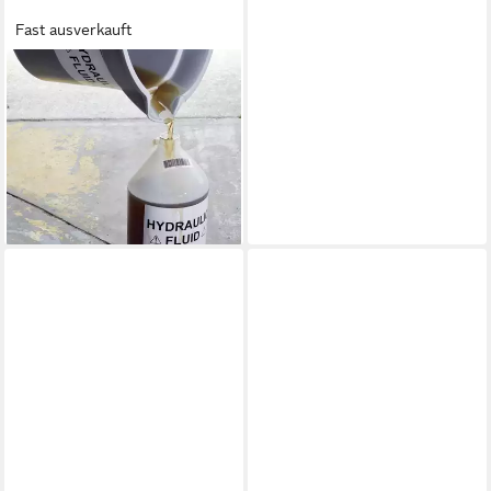
Fast ausverkauft
DYMO
Etiketten DYMO 2112284
Etiketten Rolle 64 x 19 mm
Polypropylen-Folie Weiß 900
St
ab 90,94 €
lieferbar - in 2-3 Werktagen bei dir