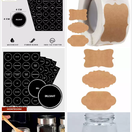
Sehr beliebt
MONTEGONI
RUHHY
Etiketten 144 Stk. Rund oder
Etiketten KlebFix 300 -
195 Rechteckige
Selbstklebende Etiketten für