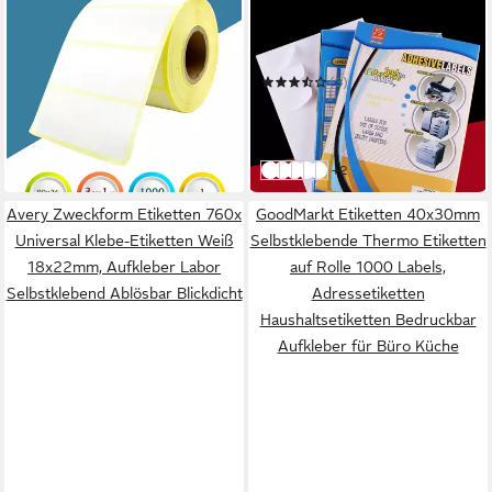
GOODMARKT
GOLDEN
Etiketten 89x36mm
Etiketten GOLDEN 100 Blatt,
Selbstklebende Thermo
Etiketten Selbstklebend
ab 11,90 €
Etiketten auf Rolle 1000
Bedruckbar Aufkleber A4
UVP
19,90 €
(3)
(0,01 €/ 1 Stk)
Labels
9,99 €
UVP
15,99 €
-40%
-38%
in 2-3 Werktagen bei dir
in 3-4 Werktagen bei dir
weitere Farben:
+2
F02
F08(Perfekt für Deutsch Postw
F41
F01
F04
Avery Zweckform Etiketten 760x
GoodMarkt Etiketten 40x30mm
Universal Klebe-Etiketten Weiß
Selbstklebende Thermo Etiketten
18x22mm, Aufkleber Labor
auf Rolle 1000 Labels,
Selbstklebend Ablösbar Blickdicht
Adressetiketten
Haushaltsetiketten Bedruckbar
Aufkleber für Büro Küche