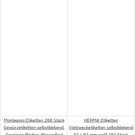
Montegoni Etiketten 288 Stück
HERMA Etiketten
Gewürzetiketten selbstklebend,
Vielzwecketiketten selbstklebend
Gewürzaufkleber, Wasserfest
32 x 82 mm weiß 192 Stück,