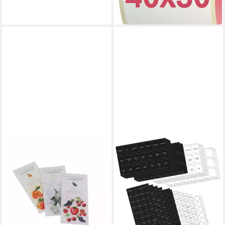
-50%
in 2-3 Werktagen bei dir
GREEMOTION
Etiketten
2,45 €
UVP
7,45 €
-67%
in 5-6 Werktagen bei dir