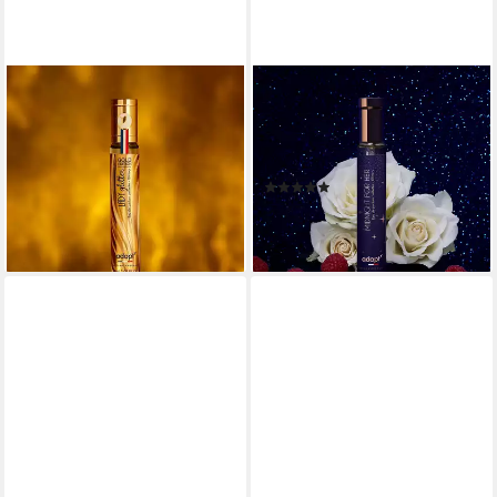
ADOPT
ADOPT
Eau de Parfum adopt LADY
Eau de Parfum adopt
GLITTER Eau de Parfum
MIDNIGHT FOR HER 30ml
30ml Damenduft
Eau de Parfum
(2)
11,95 €
11,95 €
(39,83 €/ 100 ml)
lieferbar - in 3-4 Werktagen bei dir
(39,83 €/ 100 ml)
lieferbar - in 3-4 Werktagen bei dir