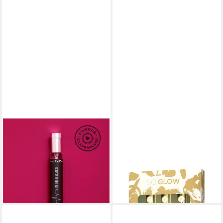
ADOPT
ADOPT
Eau de Parfum adopt
Eau de Parfum adopt SO
EXTREME SENSATION 30ml
GLOW 3 er Set, 3 x 30 ml
Eau de Parfum für Herren
Eau de Parfums für Damen
11,95 €
29,95 €
(39,83 €/ 100 ml)
(33,28 €/ 100 ml)
lieferbar - in 3-4 Werktagen bei dir
lieferbar - in 3-4 Werktagen bei dir