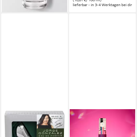
lieferbar - in 3-4 Werktagen bei dir
JORGE GONZÁLEZ
ADOPT
Eau de Parfum EDICIÓN
Eau de Parfum adopt
PLATA 50ml, Eau de Parfum,
GLAMOURAMA, 30 ml Eau
Damenduft, Duft für Frauen
de Parfum für Damen