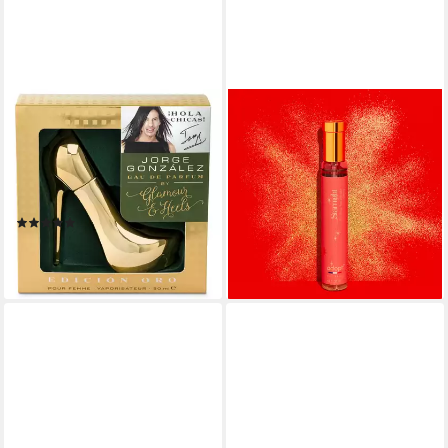
JORGE GONZÁLEZ
ADOPT
Eau de Parfum EDICIÓN
Eau de Parfum adopt
ORO, Eau de Parfum,
STARNIGHT, 30ml, Eau de
Damenduft, Duft für Frauen,
Parfum Damenduft
11,95 €
Eau de Parfum
(39,83 €/ 100 ml)
(10)
lieferbar - in 3-4 Werktagen bei dir
14,99 €
(29,98 €/ 100 ml)
lieferbar - in 3-4 Werktagen bei dir