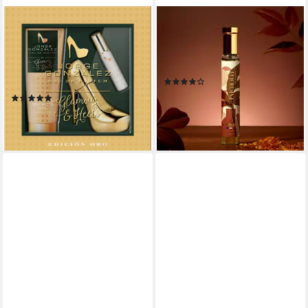
JORGE GONZÁLEZ
ADOPT
Eau de Parfum JORGE
Eau de Parfum adopt
GONZÁLEZ EDICIÓN ORO
PATCHOULY, 30ml Eau de
3er Geschenkset,
Parfum
(6)
EDP+Duschgel, Damenduft
11,95 €
(5)
(39,83 €/ 100 ml)
19,99 €
lieferbar - in 3-4 Werktagen bei dir
(10,81 €/ 100 ml)
lieferbar - in 3-4 Werktagen bei dir