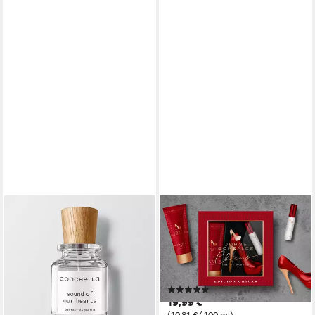
COACHELLA PARFUMS
JORGE GONZÁLEZ
Eau de Parfum Coachella -
Eau de Parfum JORGE
Sound of our Hearts - Extrait
GONZÁLEZ EDICIÓN
de Parfum 50 ml Unisex
CHICAS 3er Gift Box, Eau de
29,99 €
Parfum, Geschenkset
(59,98 €/ 100 ml)
(6)
lieferbar - in 3-4 Werktagen bei dir
19,99 €
(10,81 €/ 100 ml)