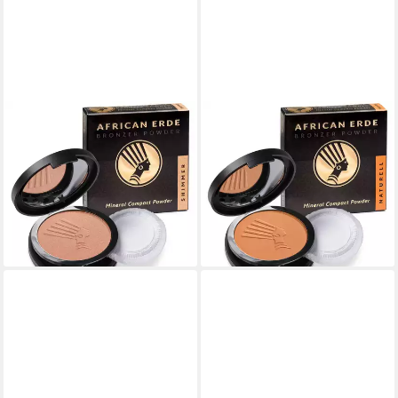
AFRICAN ERDE
AFRICAN ERDE
Bronzer-Puder AFRICAN
Bronzer-Puder AFRICAN
ERDE Compact Powder
ERDE Compact Powder
SHIMMER
NATURELL
(1)
(2)
9,99 €
9,99 €
(99,90 €/ 100 g)
(99,90 €/ 100 g)
lieferbar - in 3-4 Werktagen bei dir
lieferbar - in 3-4 Werktagen bei dir