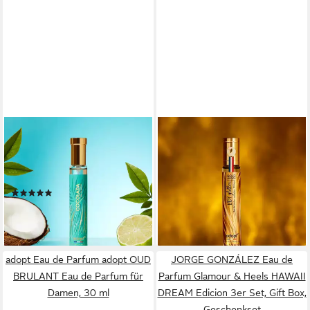
ADOPT
ADOPT
Eau de Parfum adopt COCO
Eau de Parfum adopt LADY
LADA Eau de Parfum 30 ml
GLITTER Eau de Parfum
Exotischer Damenduft
30ml Damenduft
(2)
11,95 €
11,95 €
(39,83 €/ 100 ml)
(39,83 €/ 100 ml)
lieferbar - in 3-4 Werktagen bei dir
lieferbar - in 3-4 Werktagen bei dir
adopt Eau de Parfum adopt OUD
JORGE GONZÁLEZ Eau de
BRULANT Eau de Parfum für
Parfum Glamour & Heels HAWAII
Damen, 30 ml
DREAM Edicion 3er Set, Gift Box,
Geschenkset