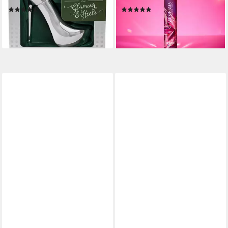
(6)
(1)
14,99 €
11,95 €
(29,98 €/ 100 ml)
(39,83 €/ 100 ml)
lieferbar - in 3-4 Werktagen bei dir
lieferbar - in 3-4 Werktagen bei dir