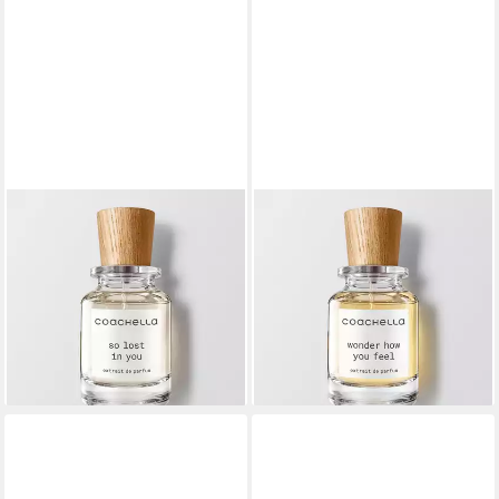
COACHELLA PARFUMS
COACHELLA PARFUMS
Eau de Parfum Coachella So
Eau de Parfum Coachella -
Lost in You, 50 ml Extrait de
Wonder How You Feel -
Parfum Unisex
Extrait de Parfum, 50 ml
29,99 €
Unisex
(59,98 €/ 100 ml)
29,99 €
lieferbar - in 3-4 Werktagen bei dir
(59,98 €/ 100 ml)
lieferbar - in 3-4 Werktagen bei dir