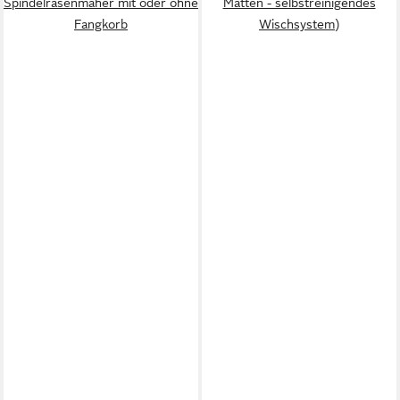
Spindelrasenmäher mit oder ohne
Matten - selbstreinigendes
Fangkorb
Wischsystem)