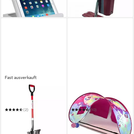
-25%
in 3-4 Werktagen bei dir
in 3-4 Werktagen bei dir
Fast ausverkauft
ROOT SLAYER®
BEST DIRECT®
Schaufel Radius Root
Betttunnel Sleepfun Tent®
Assassin Gartenschaufel
Bettzelt
(2)
(10)
29,99 €
24,99 €
UVP
49,99 €
in 5-6 Werktagen bei dir
-40%
pink
blau
in 5-6 Werktagen bei dir