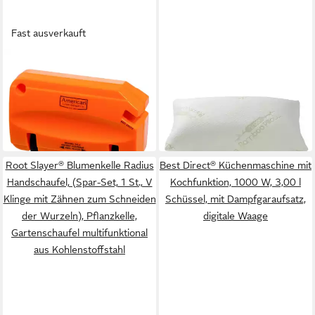
Fast ausverkauft
AMERICAN LAWN MOWER
VENTEO
COMPANY
Naturfaserkopfkissen
Rasenmähermesser SK 2
MIRACLE Bamboo Pillow mit
Messerschärfer für
ab 33,99 €
Bambusfaserbezug
UVP
39,99 €
29,99 €
Rasenmäherklingen
-15%
in 3-4 Werktagen bei dir
in 3-4 Werktagen bei dir
Root Slayer® Blumenkelle Radius
Best Direct® Küchenmaschine mit
Handschaufel, (Spar-Set, 1 St., V
Kochfunktion, 1000 W, 3,00 l
Klinge mit Zähnen zum Schneiden
Schüssel, mit Dampfgaraufsatz,
der Wurzeln), Pflanzkelle,
digitale Waage
Gartenschaufel multifunktional
aus Kohlenstoffstahl