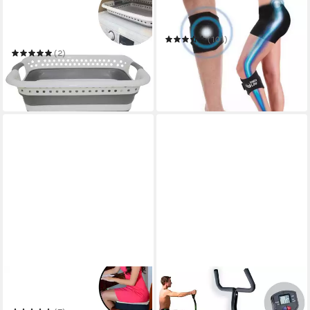
VENTEO
BEST DIRECT®
Ausziehwäschekorb Foldable
Kniebandage Insta Life®
Container
(101)
ab 24,99 €
UVP
29,99 €
(2)
19,99 €
UVP
24,99 €
-17%
-20%
in 3-4 Werktagen bei dir
in 3-4 Werktagen bei dir
BEST DIRECT®
GYMFORM®
Sitzkissen Dualuxe
Heimtrainer Ab Booster
PLUS Ganzkörper -