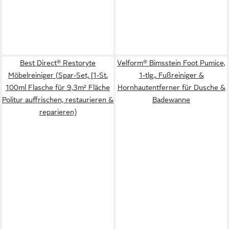
Best Direct® Restoryte
Velform® Bimsstein Foot Pumice,
Möbelreiniger (Spar-Set, [1-St.
1-tlg., Fußreiniger &
100ml Flasche für 9,3m² Fläche
Hornhautentferner für Dusche &
Politur auffrischen, restaurieren &
Badewanne
reparieren)