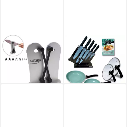
BEST DIRECT®
STARLYF
Messerschärfer Insta Sharp®
Pfannen-Set Jade Pan Set +
X-Cross-Technologie
Jade Knife Series
(4)
(6)
19,99 €
59,00 €
UVP
139,99 €
in 3-4 Werktagen bei dir
-58%
in 3-4 Werktagen bei dir