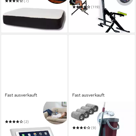
(7)
Trainingsgerät
ab 29,99 €
(119)
in 3-4 Werktagen bei dir
89,99 €
UVP
119,99 €
-25%
in 3-4 Werktagen bei dir
Fast ausverkauft
Fast ausverkauft
VENTEO
VENTEO
Buchkissen Pillow Pad
Wischmopp Balai Clean & Dry
Mop Bodenwischer-Set
(2)
ab 26,99 €
UVP
29,99 €
(9)
ab 29,99 €
UVP
39,99 €
-10%