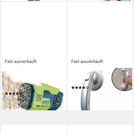
Fast ausverkauft
Fast ausverkauft
STARLYF
STARLYF
Seifenblasenpistole Bubble
Haltegriff Handy Grasp Pro
Spray
(20)
ab 24,99 €
(4)
in 3-4 Werktagen bei dir
ab 29,99 €
in 3-4 Werktagen bei dir