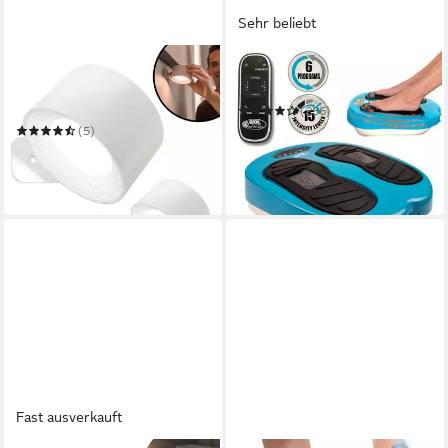
Sehr beliebt
BEST DIRECT®
GYMFORM®
LED Wandleuchte Vigilamp
Fußmassagegerät Leg Action
Pod
(256)
ab 99,00 €
UVP
129,99 €
(5)
ab 29,99 €
UVP
39,99 €
-24%
-25%
in 3-4 Werktagen bei dir
in 3-4 Werktagen bei dir
Fast ausverkauft