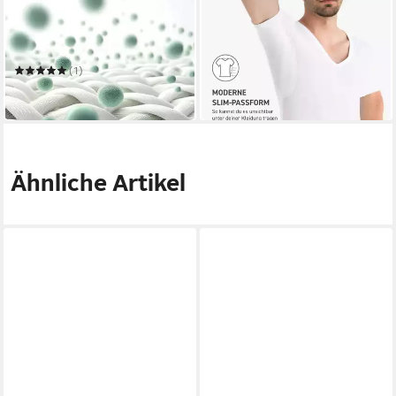
ODABAN
ODABAN
Funktionsshirt odaban®
Funktionsunterhemd
49,95 €
kühlendes Anti-Schweiß
in 4-5 Werktagen bei dir
Shirt Frauen + Achselpads
(1)
49,95 €
in 4-5 Werktagen bei dir
Ähnliche Artikel