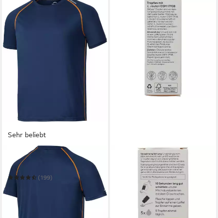
Sehr beliebt
NORDCAP
BIGAIA
Funktionsshirt
BIGAIA Tropfen Tropfen zum
Einnehmen
(199)
28,99 €
74,99 €
UVP
89,00 €
(2.899,00 €/ 1 l)
-16%
in 4-5 Werktagen bei dir
in 2-3 Werktagen bei dir