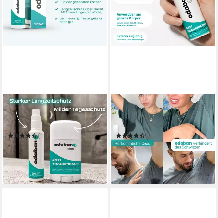
ODABAN
ODABAN
Deo-Set odaban®
Deo-Creme odaban
Antitranspirant Set - Spray +
Antitranspirant GEL gegen
Deo Stick gegen Schwitzen
Schwitzen
(11)
(2)
31,99 €
29,99 €
UVP
34,99 €
(106,63 €/ 100 ml)
(59,98 €/ 100 g)
in 4-5 Werktagen bei dir
-14%
in 4-5 Werktagen bei dir