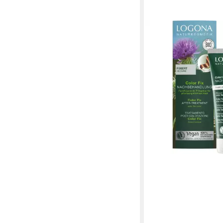
LOGONA
Haarfarbe Color Fix 
7,39 €
(73,90 €/ 1 l)
in 2-3 Werktagen bei dir