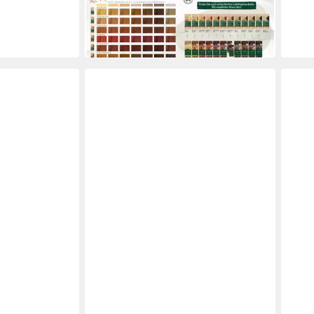
15,89 €
50 ml
(105,93 €/ 1 l)
in 2-3 Werktagen bei dir