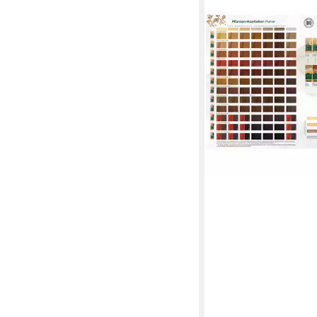
Haarfarbe Pflanzen C
nougatbraun
15,89 €
(105,93 €/ 1 l)
in 2-3 Werktagen bei dir