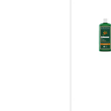
LOGONA
Haarshampoo Glanz 