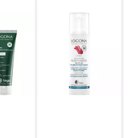
LOGONA
Nachbehandlung
Gesichtspflege MED Serie
15,29 €
(509,67 €/ 1 l)
in 2-3 Werktagen bei dir
LOGO