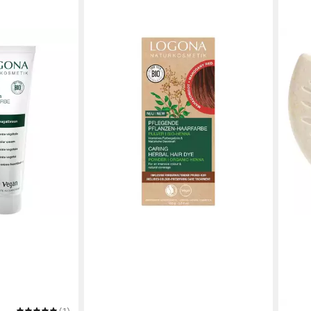
LOGONA
Haarfarbe Pflegende Pflanzen-
Haarfarbe Pulver - Mahagonirot 100g
12,99 €
(129,90 €/ 1 kg)
in 2-3 Werktagen bei dir
(1)