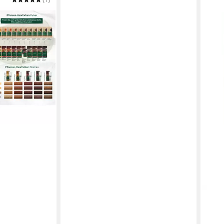
reme
LOGO
Fest
Bren