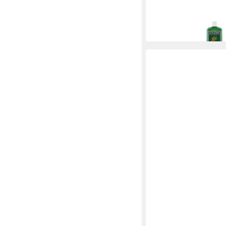
mit Bio-Arganöl, 1 x 2
8,99 €
(35,96 €/ 1 l)
in 2-3 Werktagen bei dir