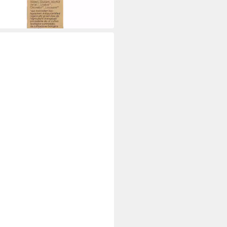
 €
0 €/ 1 kg)
 Werktagen bei dir