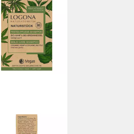
NA
es Haarshampoo Hanf &
nnessel - Festes Pflegeshampoo