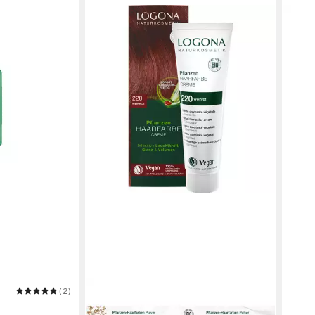
LOGO
Haarf
Bio-
9,49
(126,5
in 2-3
(2)
LOGONA
Haarshampoo
Haarfarbe Pflanzen Creme weinrot