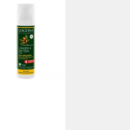
NA
luid Längen- und Spitzenfluid
Arganöl
 €
3 €/ 1 l)
 Werktagen bei dir