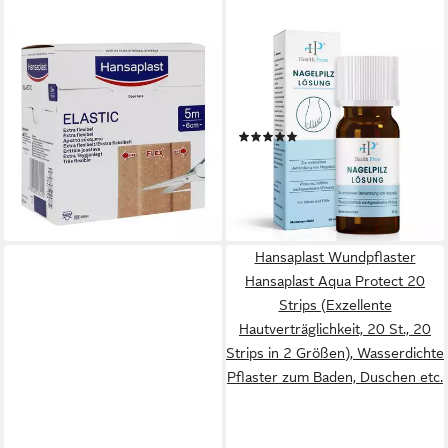
BEIERSDORF AG
HEALTH PRESS
Wundpflaster HANSAPLAST
Nagelpilz-Behandlungsstift
Elastic Pflaster 6 cmx5 m 1 St
Nagelpilz Lösung, Geeignet
(1 St)
für Diabetiker
(10)
18,19 €
19,99 €
29,99 €
(3,64 €/ 1 m)
lieferbar - in 3-4 Werktagen bei dir
(199,90 €/ 100 ml)
-33%
lieferbar - in 4-5 Werktagen bei dir
Hansaplast Wundpflaster
Hansaplast Aqua Protect 20
Strips (Exzellente
Hautverträglichkeit, 20 St., 20
Strips in 2 Größen), Wasserdichte
Pflaster zum Baden, Duschen etc.