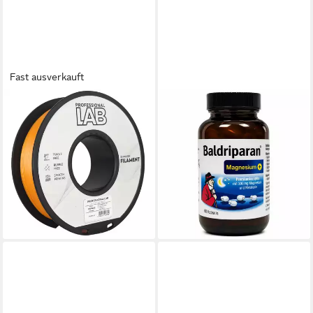
Fast ausverkauft
PROF. LAB
PHARMASGP GMBH
Filament PLA+ verstärktes
BALDRIPARAN Magnesium
PLA Hochfest & schnell
Plus Kapseln Kapseln
29,29 €
1.75mm – 1kg
(625,85 €/ 1 kg)
15,99 €
UVP
27,99 €
lieferbar - in 3-4 Werktagen bei dir
-43%
lieferbar - in 2-3 Werktagen bei dir