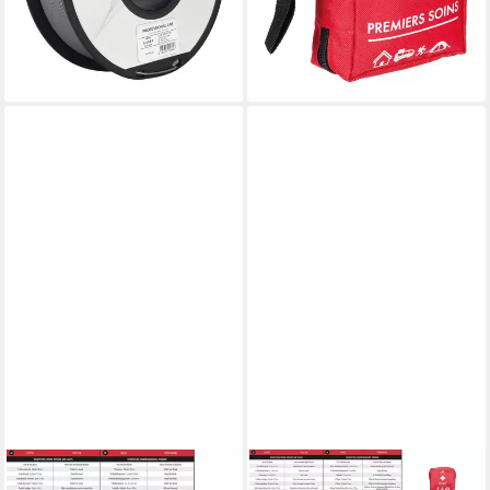
-32%
lieferbar - in 2-3 Werktagen bei dir
+1
PHARMAVOYAGE
PHARMAVOYAGE