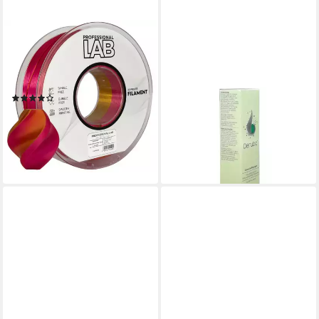
PROF. LAB
PHARMASGP GMBH
Filament Silk PLA Filament
Getönte Gesichtscreme
Mehrfarbig 1KG 1.75mm,
DERUBA Creme
39,99 €
Rainbow Filament
(1.333,00 €/ 1 Stk)
(11)
lieferbar - in 3-4 Werktagen bei dir
16,99 €
UVP
27,99 €
-39%
lieferbar - in 2-3 Werktagen bei dir
+3