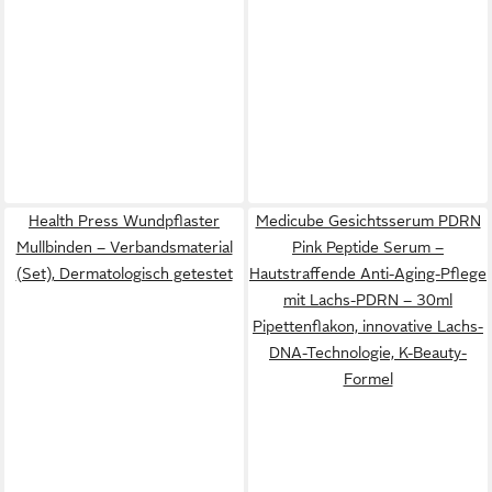
Health Press Wundpflaster
Medicube Gesichtsserum PDRN
Mullbinden – Verbandsmaterial
Pink Peptide Serum –
(Set), Dermatologisch getestet
Hautstraffende Anti-Aging-Pflege
mit Lachs-PDRN – 30ml
Pipettenflakon, innovative Lachs-
DNA-Technologie, K-Beauty-
Formel