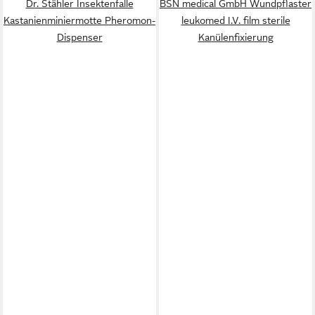
Dr. Stähler Insektenfalle
BSN medical GmbH Wundpflaster
Kastanienminiermotte Pheromon-
leukomed I.V. film sterile
Dispenser
Kanülenfixierung