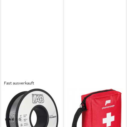
Fast ausverkauft
PROF. LAB
KATADYN
Filament PETG Filament
Erste-Hilfe-Set Katadyn
1.75mm 1KG
Erste-Hilfe-Set, kompakt für
Lebensmittelecht Filament
unterwegs., (Erste-Hilfe-Set)
(3)
ab 14,50 €
16,99 €
UVP
24,99 €
lieferbar - in 3-4 Werktagen bei dir