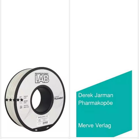
PROF. LAB
Pharmakopöe / Derek Jarman
Filament Hochwertiges ABS+
15,00 €
1KG 1,75mm Filament
lieferbar - in 2-3 Werktagen bei dir
Einfachere Druckbarkeit
(1)
15,99 €
UVP
24,99 €
-36%
lieferbar - in 2-3 Werktagen bei dir