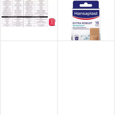
PHARMAVOYAGE
BEIERSDORF AG
Erste-Hilfe-Set Pharmavoyage
Wundpflaster HANSAPLAST
First Aid Travel
extra robust wasserdicht
17,95 €
Pflasterstrips 16 St (16 St)
lieferbar - in 3-4 Werktagen bei dir
9,19 €
(0,57 €/ 1 Stk)
lieferbar - in 3-4 Werktagen bei dir