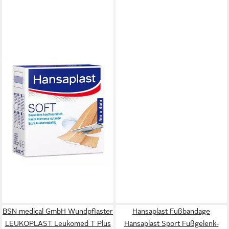
BEIERSDORF AG
Wundpflaster HANSAPLAST
Soft Pflaster 4 cmx5 m Rolle
1 St (1 St)
16,29 €
(3,26 €/ 1 m)
lieferbar - in 3-4 Werktagen bei dir
BSN medical GmbH Wundpflaster
Hansaplast Fußbandage
LEUKOPLAST Leukomed T Plus
Hansaplast Sport Fußgelenk-