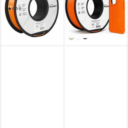
Made in Europe
1,75mm 1 kg Filament, 95A
(3)
Shore
16,99 €
UVP
21,99 €
14,99 €
UVP
24,99 €
-23%
-40%
lieferbar - in 2-3 Werktagen bei dir
lieferbar - in 2-3 Werktagen bei dir