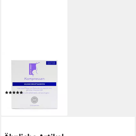
KARO PHARMA GMBH
Kalt-Warm-Kompresse
MULTI-MAM Kompressen zur
Behandlung und Pflege der
Brustwarzen, 12 Stk
(1)
15,79 €
(1,32 €/ 1 Stk)
lieferbar - in 3-4 Werktagen bei dir