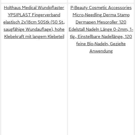
Holthaus Medical Wundpflaster
P-Beauty Cosmetic Accessories
YPSIPLAST Fingerverband
Micro-Needling Derma Stamp
elastisch 2x18cm 50Stk (50 St.,
Dermapen Mesoroller 120
saugfähige Wundauflage), hohe
Edelstall Nadeln Länge 0-2mm, 1-
Klebekraft mit langem Klebeteil
tlg., Einstellbare Nadellänge, 120
feine Bio-Nadeln, Gezielte
Anwendung