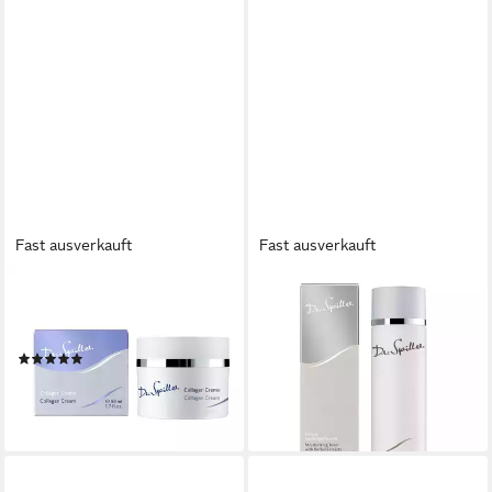
Fast ausverkauft
Fast ausverkauft
DR. SPILLER
DR. SPILLER
Gesichtspflege Dr. Spiller -
Gesichtspflege Dr. Spiller -
Collagen Creme - 50ml
Kräuter Feuchtigkeitstonic -
(1)
200ml
36,00 €
24,50 €
(720,00 €/ 1 l)
(122,50 €/ 1 l)
lieferbar - in 4-5 Werktagen bei dir
lieferbar - in 4-5 Werktagen bei dir