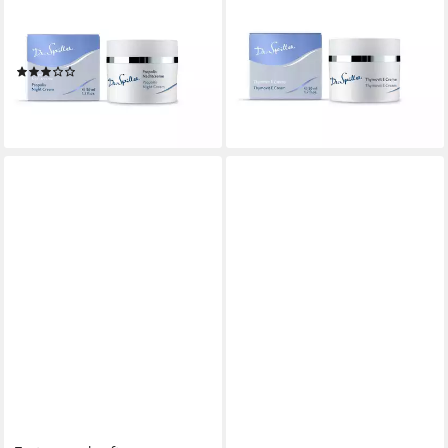
DR. SPILLER
DR. SPILLER
Nachtcreme Dr. Spiller -
Gesichtspflege Dr. Spiller -
Propolis Nachtcreme - 50ml
Thymovit E Creme - 50ml
(1)
42,80 €
29,90 €
(856,00 €/ 1 l)
(598,00 €/ 1 l)
lieferbar - in 4-5 Werktagen bei dir
lieferbar - in 4-5 Werktagen bei dir