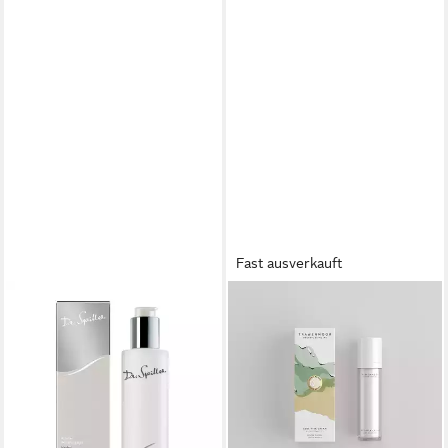
Fast ausverkauft
DR. SPILLER
DR. SPILLER
Gesichtsreinigungsgel Dr.
Gesichtspflege Dr. Spiller
Spiller - Kräuter
Regeneration Cream 50ml
71,40 €
Reinigungsgel - 200ml
(1.428,00 €/ 1 l)
24,50 €
lieferbar - in 4-5 Werktagen bei dir
(122,50 €/ 1 l)
lieferbar - in 4-5 Werktagen bei dir