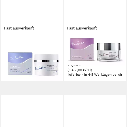
Fast ausverkauft
Fast ausverkauft
DR. SPILLER
DR. SPILLER
Gesichtsmaske Dr. Spiller -
Gesichtspflege Dr. Spiller -
Fresh & Fruit
Q10 Sauerstoff Complex -
Feuchtigkeitsmaske - 50ml
50ml
32,70 €
71,90 €
(654,00 €/ 1 l)
(1.438,00 €/ 1 l)
lieferbar - in 4-5 Werktagen bei dir
lieferbar - in 4-5 Werktagen bei dir