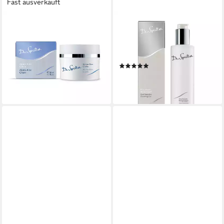
Fast ausverkauft
DR. SPILLER
DR. SPILLER
Gesichtspflege Dr. Spiller -
Gesichtsreinigungsgel Dr.
Alpine-Aloe Creme - 50ml
Spiller - Aloe Sensitiv
43,60 €
Reinigungsgel - 200ml
(872,00 €/ 1 l)
(2)
lieferbar - in 4-5 Werktagen bei dir
24,50 €
(122,50 €/ 1 l)
lieferbar - in 4-5 Werktagen bei dir