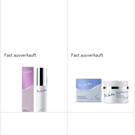
Fast ausverkauft
Fast ausverkauft
DR. SPILLER
DR. SPILLER
Gesichtsemulsion Dr. Spiller -
Gesichtspflege Dr. Spiller -
Sauerstoff Vital Complex -
Feuchtigkeitscreme Karotin -
50ml
50ml
55,60 €
30,90 €
(1.112,00 €/ 1 l)
(618,00 €/ 1 l)
lieferbar - in 4-5 Werktagen bei dir
lieferbar - in 4-5 Werktagen bei dir