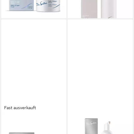
29,90 €
24,50 €
(598,00 €/ 1 l)
(122,50 €/ 1 l)
lieferbar - in 4-5 Werktagen bei dir
lieferbar - in 4-5 Werktagen bei dir
Fast ausverkauft
DR. SPILLER
DR. SPILLER
Gesichtspflege Dr. Spiller -
Gesichts-Reinigungsschaum
Anti Couperose Creme -
Dr. Spiller - Hydro-Marin®