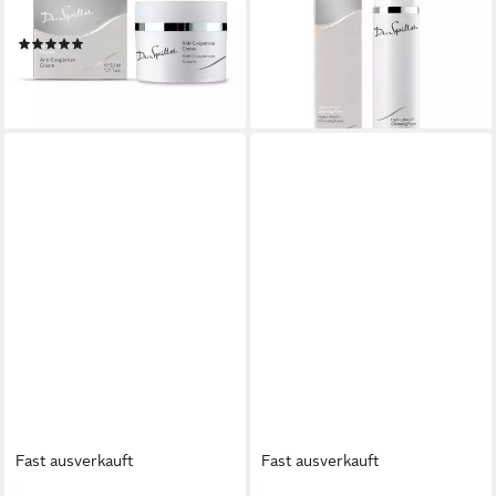
50ml
Cleansing Foam - 150ml
(1)
24,50 €
34,90 €
(163,33 €/ 1 l)
(698,00 €/ 1 l)
lieferbar - in 4-5 Werktagen bei dir
lieferbar - in 4-5 Werktagen bei dir
Fast ausverkauft
Fast ausverkauft