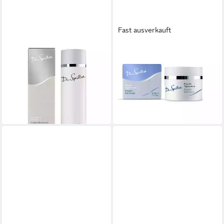
Fast ausverkauft
DR. SPILLER
DR. SPILLER
Gesichtswasser Dr. Spiller -
Tagescreme Dr. Spiller -
Hydro-Marin Freshener -
Propolis Tagescreme - 50ml
28,80 €
200ml
(576,00 €/ 1 l)
24,50 €
lieferbar - in 4-5 Werktagen bei dir
(122,50 €/ 1 l)
lieferbar - in 4-5 Werktagen bei dir