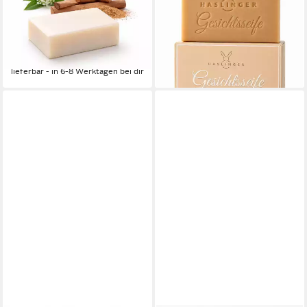
tlg., festes Duschbad und
natürliche, milde Pflege für
Shampoo 100 g
empfindliche Haut
8,15 €
7,85 €
(81,50 €/ 1 kg)
(78,50 €/ 1 kg)
lieferbar - in 6-8 Werktagen bei dir
lieferbar - in 6-8 Werktagen bei dir