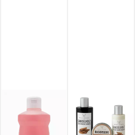
HASLINGER
HASLINGER
Flüssigseife Rose, 1-tlg., mit
Pflege-Geschenkset
Rosenwasser 1000 ml
Sandelholz, 3-tlg., Duschbad &
Nachfüller
Shampoo, After Shave Balsam
15,99 €
& Rasierseife
(15,99 €/ 1 l)
22,25 €
lieferbar - in 6-8 Werktagen bei dir