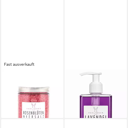
Fast ausverkauft
HASLINGER
HASLINGER
Badezusatz Rosenblüten, 1-
Flüssigseife Lavendel, 1-tlg.,
tlg., Meersalz mit
mit Spender 250 ml
7,89 €
Rosenwasser 450 g
(31,56 €/ 1 l)
8,99 €
lieferbar - in 6-8 Werktagen bei dir
(19,98 €/ 1 kg)
lieferbar - in 6-8 Werktagen bei dir