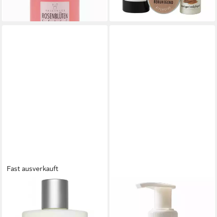
(61,81 €/ 1 l)
lieferbar - in 6-8 Werktagen bei dir
Fast ausverkauft
HASLINGER
HASLINGER
Körperlotion Schafmilch, 1-tlg.,
Flüssigseife Schafmilch, 1-tlg.,
Bodylotion Körperlotion 200
mit Spender 250 ml