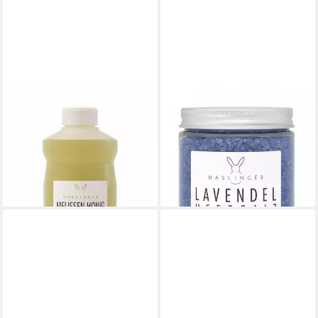
HASLINGER
HASLINGER
Flüssigseife Melisse-Honig, 1-
Badezusatz Lavendel 450g, 1-
tlg., Seife flüssig, Nachfüller
tlg., Badezusatz wohltuend,
1000 ml
beruhigend & pflegend
15,99 €
8,99 €
(15,99 €/ 1 l)
(19,98 €/ 1 kg)
lieferbar - in 6-8 Werktagen bei dir
lieferbar - in 6-8 Werktagen bei dir