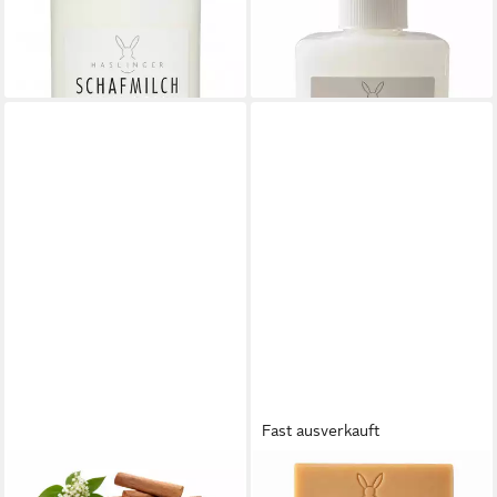
7,89 €
ml
(31,56 €/ 1 l)
9,69 €
lieferbar - in 6-8 Werktagen bei dir
(48,45 €/ 1 l)
lieferbar - in 6-8 Werktagen bei dir
Fast ausverkauft
HASLINGER
HASLINGER
Duschpflege Sandelholz, 1-
Gesichtsseife 100 g, 1-tlg.,