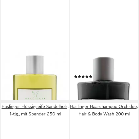
HASLINGER
HASLINGER
Haarshampoo Melissen-Honig,
Haarshampoo Sandelholz, Hair
Hair & Body Wash 200 ml
& Body Wash 200 ml
(1)
7,99 €
7,99 €
(39,95 €/ 1 l)
lieferbar - in 6-8 Werktagen bei dir
(39,95 €/ 1 l)
lieferbar - in 6-8 Werktagen bei dir
Haslinger Flüssigseife Sandelholz,
Haslinger Haarshampoo Orchidee,
1-tlg., mit Spender 250 ml
Hair & Body Wash 200 ml