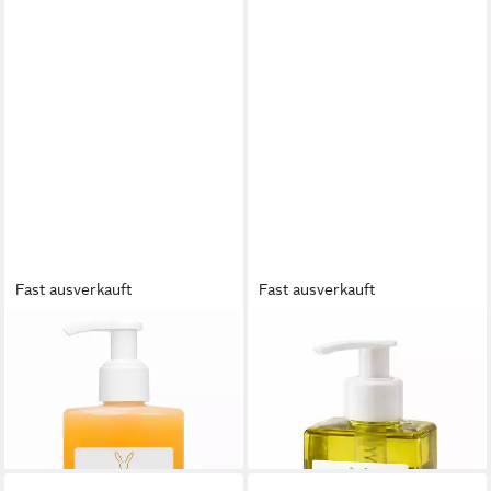
Fast ausverkauft
Fast ausverkauft
HASLINGER
HASLINGER
Flüssigseife Mandel & Honig,
Flüssigseife Melisse, 1-tlg., mit
1-tlg., mit Spender 250 ml
Spender 250 ml
7,89 €
7,89 €
(31,56 €/ 1 l)
(31,56 €/ 1 l)
lieferbar - in 6-8 Werktagen bei dir
lieferbar - in 6-8 Werktagen bei dir