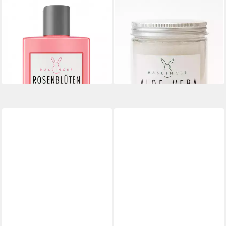
HASLINGER
HASLINGER
Haarshampoo Rosenblüte,
Körperpeeling Aloe Vera, 1-
Duschbad & Shampoo 2 in 1
tlg., Jojobaöl und Bio Aloe
200 ml
Vera Extrakt 450 g
7,79 €
9,25 €
(38,95 €/ 1 l)
(20,56 €/ 1 kg)
lieferbar - in 6-8 Werktagen bei dir
lieferbar - in 6-8 Werktagen bei dir