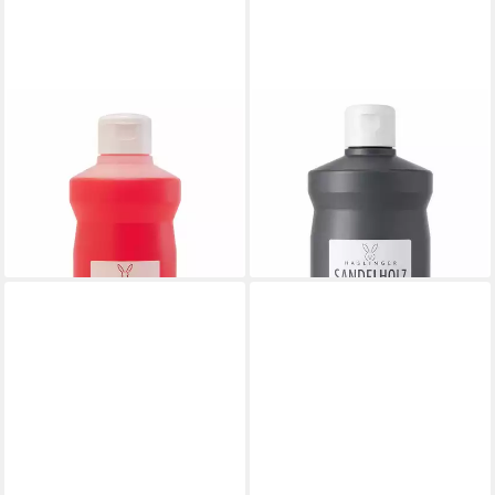
HASLINGER
HASLINGER
Flüssigseife Woman, 1-tlg.,
Flüssigseife Sandelholz, 1-tlg.,
Seife flüssig, Nachfüller 1000
für Herren – Nachfüller, vegan
ml
1000 ml
15,99 €
15,99 €
(15,99 €/ 1 l)
(15,99 €/ 1 l)
lieferbar - in 6-8 Werktagen bei dir
lieferbar - in 6-8 Werktagen bei dir