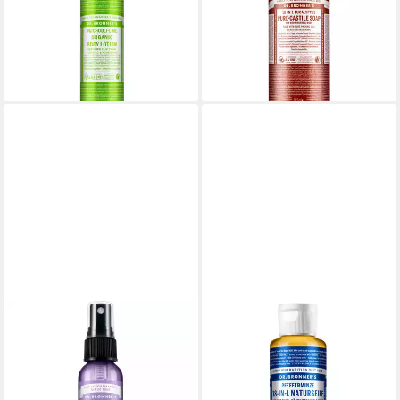
Patchouli-Limette
Eucalipto
26,30 €
37,30 €
(109,58 €/ 1 l)
(39,47 €/ 1 l)
lieferbar - in 8-10 Werktagen bei
lieferbar - in 8-10 Werktagen bei
dir
dir
DR. BRONNERS
DR. BRONNERS
Lavendel Hand Cleansing
Handseife -IN- Naturseife
Spray Hygienespray (60 ml)
Pfefferminz, 150 ml
7,99 €
ab 6,99 €
(133,17 €/ 1 l)
(46,60 €/ 1 l)