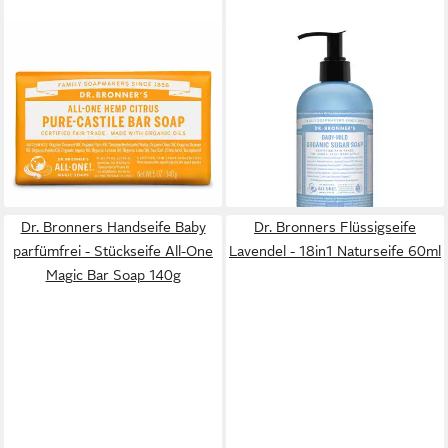
DR. BRONNERS
DR. BRONNERS
Feste Duschseife Dr
Körperpflegemittel Dr.
Bronner'S Jábon En Pastilla
Bronner's - Bio-Zuckerseife
Cítricos 140 G
Baby Mild
13,70 €
ab 25,29 €
(97,86 €/ 1 kg)
(71,24 €/ 1 l)
lieferbar - in 8-10 Werktagen bei
lieferbar - in 8-10 Werktagen bei
dir
dir
Dr. Bronners Handseife Baby
Dr. Bronners Flüssigseife
parfümfrei - Stückseife All-One
Lavendel - 18in1 Naturseife 60ml
Magic Bar Soap 140g