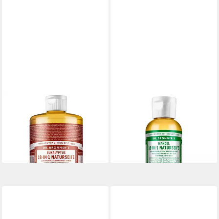
DR. BRONNERS
DR. BRONNERS
Flüssigseife Eukalyptus, 1-tlg.,
Flüssigseife Mandel - 18in1
Liquid Soap 945 ml
Naturseife 60ml
23,49 €
4,99 €
(24,86 €/ 1 l)
(83,17 €/ 1 l)
lieferbar - in 6-7 Werktagen bei dir
lieferbar - in 3-4 Werktagen bei dir