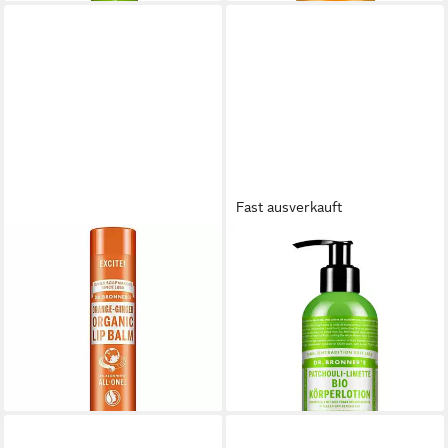
Fast ausverkauft
DR. BRONNERS
DR. BRONNERS
Lippenpflegemittel Dr
Körperlotion Patchouli-
Bronners Lippenbalsam
Limette, 1-tlg., Bio
Orange-Ingwer Hangpack
Körperlotion 240 ml
12,93 €
16,49 €
(3.232,50 €/ 1 kg)
(68,71 €/ 1 l)
lieferbar - in 8-10 Werktagen bei
lieferbar - in 6-7 Werktagen bei dir
dir