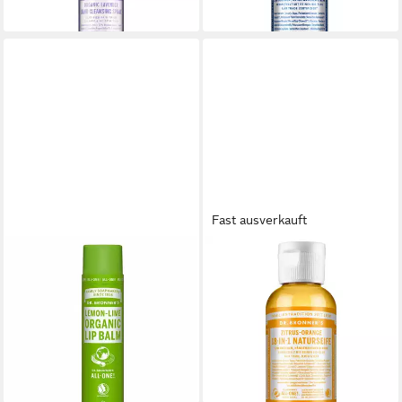
lieferbar - in 2-3 Werktagen bei dir
lieferbar - in 2-3 Werktagen bei dir
Fast ausverkauft
DR. BRONNERS
DR. BRONNERS
Lippenpflegemittel Dr
Handseife -IN- Naturseife
Bronner'S Lapices Labiales En
Zitrus Orange, Orange, 60 ml
ab 4,99 €
Hangpack Lima-Limón
(83,17 €/ 1 l)
12,93 €
lieferbar - in 2-3 Werktagen bei dir
(3.232,50 €/ 1 kg)
lieferbar - in 8-10 Werktagen bei
dir