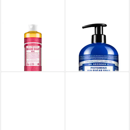
DR. BRONNERS
DR. BRONNERS
Flüssigseife Rose - 18in1
Flüssigseife Pfefferminze, 1-
Magic Soap Naturseife 475ml
tlg., Sugar Soap Naturseife
19,99 €
710 ml
(42,08 €/ 1 l)
ab 21,95 €
lieferbar - in 3-4 Werktagen bei dir
(30,92 €/ 1 l)
lieferbar - in 6-7 Werktagen bei dir