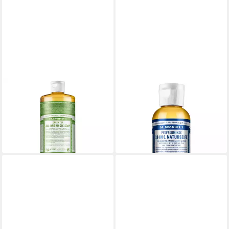
DR. BRONNERS
DR. BRONNERS
Flüssigseife Grüner Tee, 1-
Flüssigseife Pfefferminze -
tlg., Liquid Soap 945 ml
18in1 Naturseife 60ml
23,49 €
4,99 €
(24,86 €/ 1 l)
(83,17 €/ 1 l)
lieferbar - in 6-7 Werktagen bei dir
lieferbar - in 3-4 Werktagen bei dir