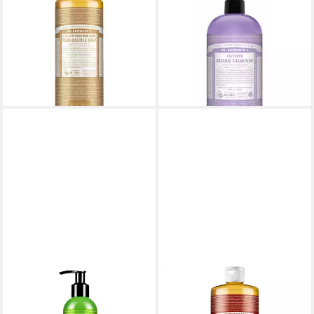
Flüssigseife Sandelholz-
Körperpflegemittel Dr
Jasmin, 1-tlg., Liquid Soap
Bronner'S Jabones De Azúcar
945 ml
Lavanda
23,49 €
36,52 €
(24,09 €/ 1 l)
(51,44 €/ 1 l)
lieferbar - in 6-7 Werktagen bei dir
lieferbar - in 8-10 Werktagen bei
dir
DR. BRONNERS
DR. BRONNERS
Körperpflegemittel Dr.
Körperpflegemittel Dr
Bronner's - Bio-Körperlotion
Bronner'S Jábon Líquido