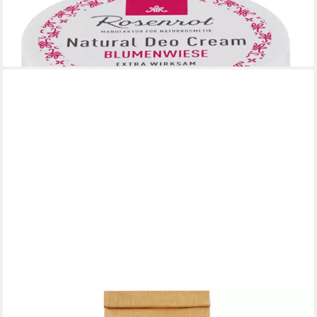
Rosenrot Deo-Creme Deo Creme Blumenwiese, 50 g
7,90 €
(158,00 €/ 1 kg)
lieferbar - in 3-4 Werktagen bei dir
ROSENROT
Rosenrot Körperbutter Rosenblüte, 150 g