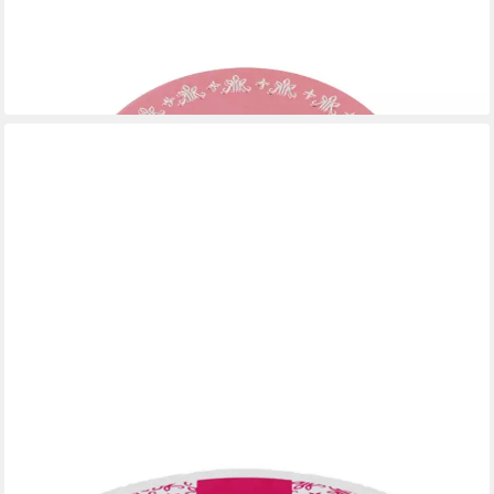
ROSENROT
Rosenrot Seifenablage Bitbox - Rosé mit geschlossenem Deckel
4,49 €
lieferbar - in 3-4 Werktagen bei dir
ROSENROT