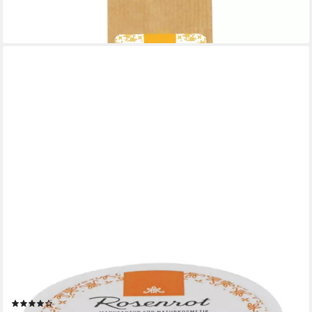
9,49 €
(63,27 €/ 1 kg)
lieferbar - in 3-4 Werktagen bei dir
ROSENROT
Rosenrot Deo-Creme Deo Creme Orangenhain, Orange, 50 g
(1)