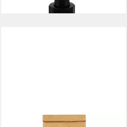
(383,00 €/ 1 l)
lieferbar - in 3-4 Werktagen bei dir
ROSENROT
Rosenrot Körperbutter Mandelblüte, 150 g