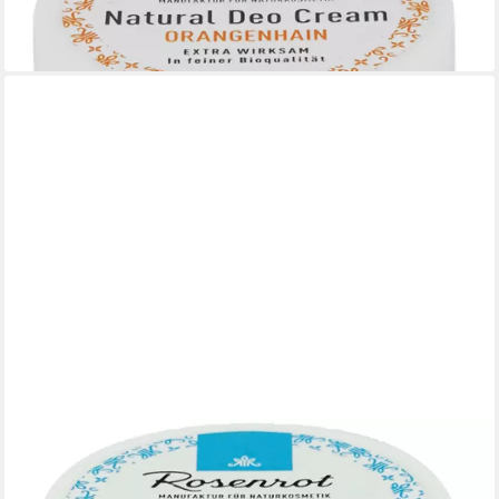
7,90 €
(158,00 €/ 1 kg)
lieferbar - in 3-4 Werktagen bei dir
ROSENROT
Rosenrot Deo-Creme Deo Creme Meeresfrische, 50 g
7,90 €