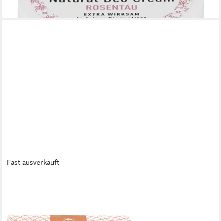
lieferbar - in 3-4 Werktagen bei dir
Fast ausverkauft
ROSENROT
Rosenrot Festes Haarshampoo Festes Shampoo Walnuss-
Mandel, 60 g
9,49 €