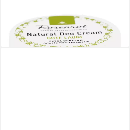
ROSENROT
Rosenrot Deo-Creme Deo Creme Gute Laune, 50 g
7,90 €
(158,00 €/ 1 kg)
lieferbar - in 3-4 Werktagen bei dir