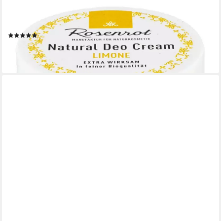
ROSENROT
Rosenrot Deo-Creme Deo Creme Limone, 50 g
(1)
7,90 €
(158,00 €/ 1 kg)
lieferbar - in 3-4 Werktagen bei dir