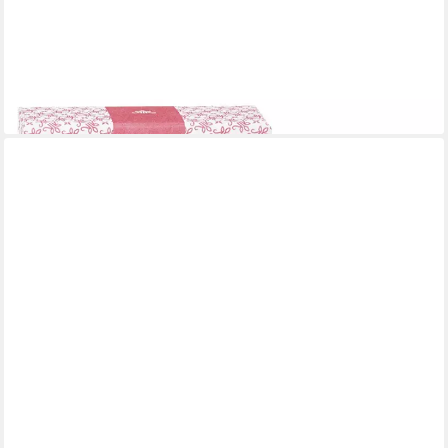
ROSENROT
Rosenrot Feste Duschseife Festes Wildrose, 60 g
9,49 €
(158,17 €/ 1 kg)
lieferbar - in 2-3 Werktagen bei dir