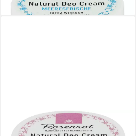
(158,00 €/ 1 kg)
lieferbar - in 3-4 Werktagen bei dir
ROSENROT
Rosenrot Deo-Creme Deo Creme Rosentau, 50 g
7,90 €
(158,00 €/ 1 kg)