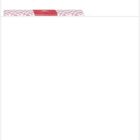
(149,86 €/ 1 kg)
lieferbar - in 3-4 Werktagen bei dir
ROSENROT
Rosenrot Körperbutter Bodybutter Sanddorn Orange, Orange,
70 g