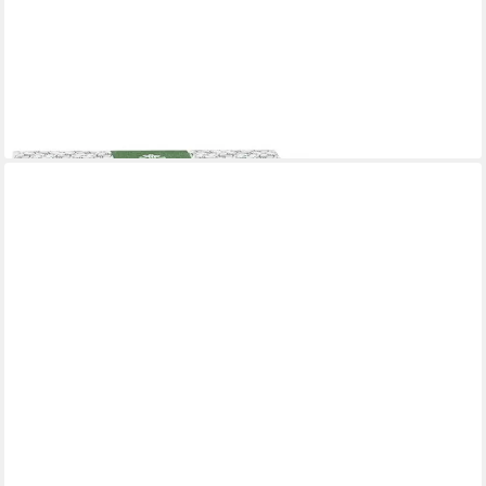
ROSENROT
Rosenrot Körperbutter Bodybutter Avocado Verveine, 70 g
10,49 €
(149,86 €/ 1 kg)
lieferbar - in 3-4 Werktagen bei dir