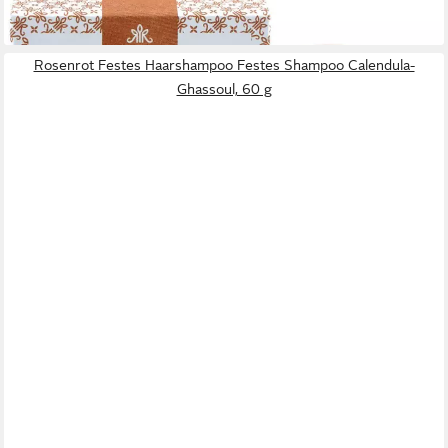
(158,17 €/ 1 kg)
lieferbar - in 2-3 Werktagen bei dir
Rosenrot Festes Haarshampoo Festes Shampoo Calendula-
Ghassoul, 60 g