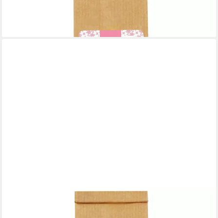
9,49 €
(63,27 €/ 1 kg)
lieferbar - in 3-4 Werktagen bei dir
ROSENROT
Rosenrot Körperbutter Zeit für Dich, 150 g