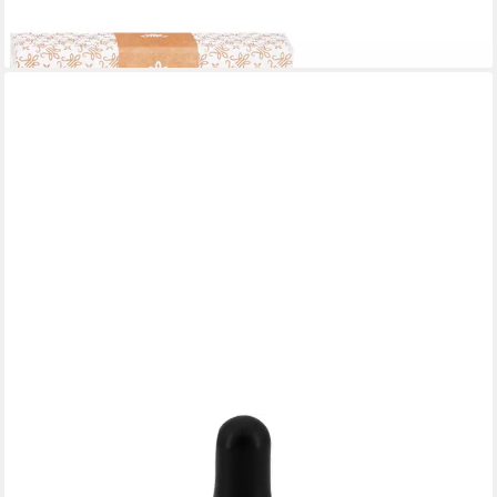
ab 10,49 €
(149,86 €/ 1 kg)
lieferbar - in 3-4 Werktagen bei dir
ROSENROT
Rosenrot Haaröl Haarpflegeöl trockenes Haar, 30 ml
11,49 €