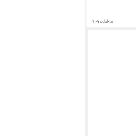
4 Produkte