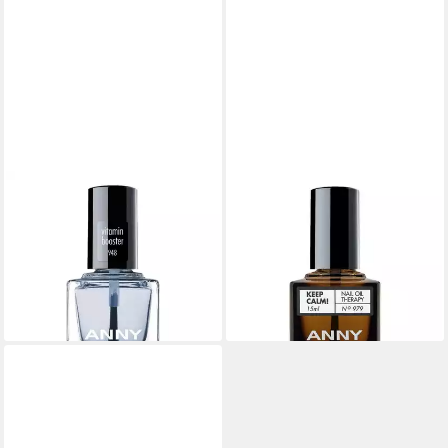
ANNY
ANNY
Nagelpflegecreme Vitamin
Nagelpflegeöl Keep Calm! Nail
Booster, für Alle Hauttypen
Oil Therapy, für Alle
12,99 €
Hauttypen
(12,99 €/ 1 l)
14,99 €
lieferbar - in 3-4 Werktagen bei dir
(14,99 €/ 1 l)
lieferbar - in 3-4 Werktagen bei dir