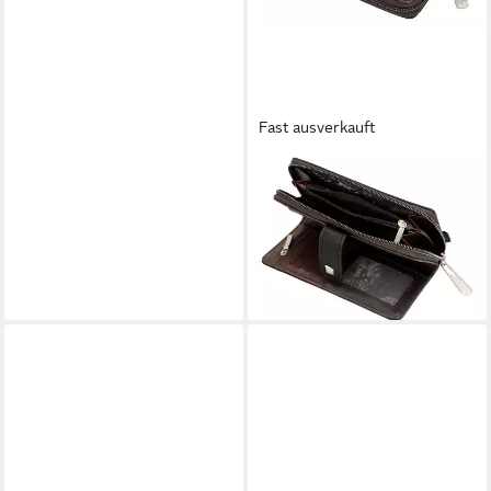
Fast ausverkauft
ANEKKE
Geldbörse Wallet, mit RFID-
Blocker Schutz
35,59 €
UVP
46,95 €
-24%
lieferbar - in 2-3 Werktagen bei dir