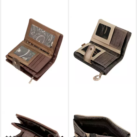
ANEKKE
ANEKKE
Geldbörse Nature Shodō, mit
Geldbörse RFID Wallet, mit
RFID-Blocker Schutz
RFID-Blocker Schutz