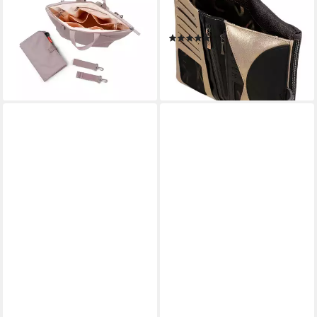
mit Unterlage, recyceltes
Wallet (Set, 2-tlg), mit RFID-
Material, Kinderwagenhaken
Blocker Schutz
(1)
69,00 €
99,95 €
38,67 €
UVP
48,95 €
-31%
-21%
lieferbar - in 2-3 Werktagen bei dir
lieferbar - in 2-3 Werktagen bei dir