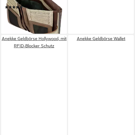
RFID-Blocker Schutz
(5)
29,96 €
UVP
39,95 €
-25%
lieferbar - in 2-3 Werktagen bei dir
Anekke Geldbörse Hollywood, mit
Anekke Geldbörse Wallet
RFID-Blocker Schutz