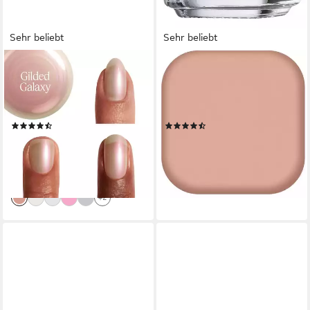
Sehr beliebt
Sehr beliebt
ESSIE
ESSIE
Nagellack SPECIAL EFFEKTS,
Nagellack EXPRESSIE,
mit Glitzer-und
schnelltrocknende Farbe und
Schimmerdetails
Glanz in einem Schritt
(47)
(273)
8,81 €
7,99 €
UVP
9,99 €
(652,59 €/ 1 l)
(799,00 €/ 1 l)
lieferbar - in 1-2 Werktagen bei dir
-12%
+15
lieferbar - in 1-2 Werktagen bei dir
+2