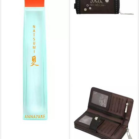
Eau de Toilette Natsumi,
Glasflakon, Parfüm EDT,
Damenduft
ab 63,58 €
(635,80 €/ 1 l)
lieferbar - in 8-10 Werktagen bei
dir