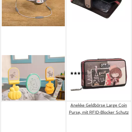
BRIGHT STARTS
ANEKKE
Babywippe Disney Winnie the
Geldbörse Wallet (Set, 2-tlg)
(2)
Pooh Classic Pals Vibrating
ab 43,69 €
Bouncer, mit Sound-Effekt
lieferbar - in 2-3 Werktagen bei dir
59,99 €
lieferbar - in 2-3 Werktagen bei dir
Anekke Geldbörse Large Coin
Purse, mit RFID-Blocker Schutz