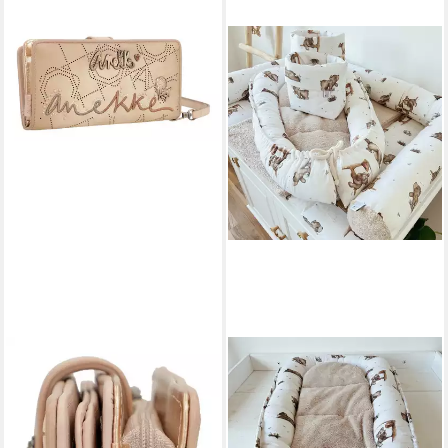
ANEKKE
LITTLEANTUNIQUE
Geldbörse Hollywood, mit
Kuschelnest Babynestchen
RFID-Blocker Schutz
Bärchen
37,88 €
79,50 €
UVP
47,95 €
lieferbar in 3 Wochen