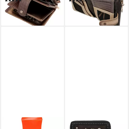
(2)
(3)
31,46 €
31,59 €
UVP
41,95 €
UVP
39,95 €
-25%
-21%
lieferbar - in 2-3 Werktagen bei dir
lieferbar - in 2-3 Werktagen bei dir
ANNAYAKE