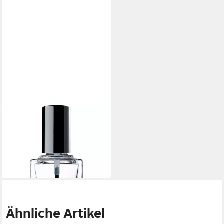
ANNY
Nagellack 6 in 1, für Alle
Hauttypen
12,99 €
(12,99 €/ 1 l)
lieferbar - in 3-4 Werktagen bei dir
Ähnliche Artikel