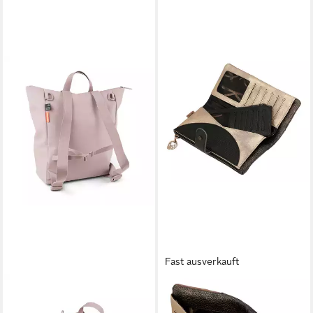
Fast ausverkauft
DONE BY DEER
ANEKKE
Wickelrucksack Wickeltasche
Geldbörse Flexible RFID