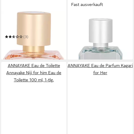
Fast ausverkauft
ANNAYAKE
ANNAYAKE
Eau de Parfum Annayake
Eau de Toilette Annayake
Dojou for Her
Kogai for Him
ab 53,13 €
UVP
79,95 €
(3)
(531,30 €/ 1 l)
ab 65,99 €
-34%
(659,90 €/ 1 l)
in 3-4 Werktagen bei dir
in 2-3 Werktagen bei dir
ANNAYAKE Eau de Toilette
ANNAYAKE Eau de Parfum Kagari
Annayake Niji for him Eau de
for Her
Toilette 100 ml, 1-tlg.