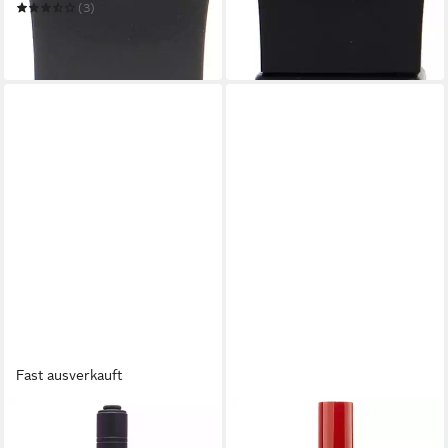
ab 55,99 €
(3)
(559,90 €/ 1 l)
ab 54,55 €
in 3-4 Werktagen bei dir
(545,50 €/ 1 l)
in 2-3 Werktagen bei dir
Fast ausverkauft
ANNAYAKE
ANNAYAKE
Eau de Toilette Miyabi Man
Körperpflegemittel