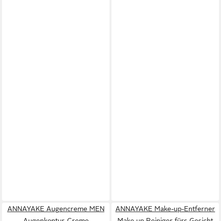
ANNAYAKE Augencreme MEN
ANNAYAKE Make-up-Entferner
Augenkontur-Creme
Make up Reiniger fürs Gesicht