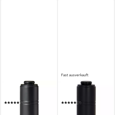
Fast ausverkauft
ANNAYAKE
ANNAYAKE
Eau de Parfum Annayake
Eau de Parfum An'na
Miyabi Woman
Annayake
(13)
(7)
ab 59,50 €
ab 59,44 €
UVP
95,00 €
UVP
89,95 €
(595,00 €/ 1 l)
(594,40 €/ 1 l)