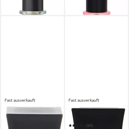
-37%
-34%
in 2-3 Werktagen bei dir
in 2-3 Werktagen bei dir
Fast ausverkauft
Fast ausverkauft
ANNAYAKE
ANNAYAKE
Eau de Toilette Annayake
Eau de Toilette TOMO
Undo
(21)