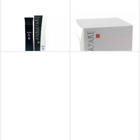
ANNAYAKE
ANNAYAKE
Eau de Toilette Annayake
Nachtcreme Annayaké
Tomo Eau de Toilette 100 ml
Extreme Night Care
ab 54,08 €
220,86 €
(540,80 €/ 1 l)
(4.417,20 €/ 1 l)
in 2-3 Werktagen bei dir
lieferbar in 2 Wochen