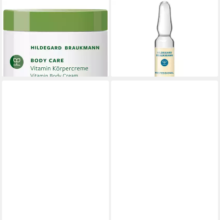
HILDEGARD BRAUKMANN
HILDEGARD BRAUKMANN
Bodylotion Body Care Vitamin
Tagescreme Professional Plus
Körper Creme, Alle Hauttypen
Hydra Vitamin Komplex
21,99 €
Ampulle, Normale Haut
(21,99 €/ 1 l)
19,99 €
lieferbar - in 3-4 Werktagen bei dir
lieferbar - in 3-4 Werktagen bei dir