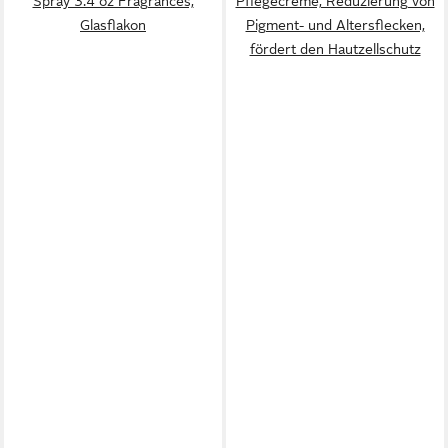
Spray 3.4 oz Fragrances,
Pflegecreme, Reduzierung von
Glasflakon
Pigment- und Altersflecken,
fördert den Hautzellschutz