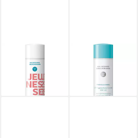
HILDEGARD BRAUKMANN
HILDEGARD BRAUKMANN
Gesichts-Reinigungsmaske
Tagescreme Professional Plus
Jeunesse AHA Frucht
UV Tagesschutz Creme SPF
Peelingmaske, für Mischhaut
10, für Alle Hauttypen
12,99 €
19,99 €
(12,99 €/ 1 l)
(19,99 €/ 1 l)
lieferbar - in 3-4 Werktagen bei dir
lieferbar - in 3-4 Werktagen bei dir