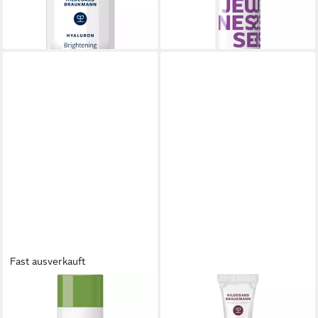
(12,99 €/ 1 l)
26,99 €
lieferbar - in 3-4 Werktagen bei dir
(26,99 €/ 1 l)
lieferbar - in 3-4 Werktagen bei dir
Fast ausverkauft
HILDEGARD BRAUKMANN
HILDEGARD BRAUKMANN
Bodylotion Body Care Vitamin
Gesichtsserum Exquisit Hydro