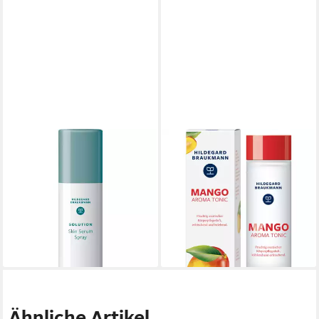
HILDEGARD BRAUKMANN
HILDEGARD BRAUKMANN
Gesichtspflege Solution Skin
Bodylotion Mango Aroma
Serum Spray, Alle Hauttypen
Tonic, Mildes,
11,69 €
UVP
16,50 €
feuchtigkeitsspendendes
(11,69 €/ 1 l)
Gesichtstonic mit
-29%
16,99 €
lieferbar - in 3-4 Werktagen bei dir
(16,99 €/ 1 l)
lieferbar - in 3-4 Werktagen bei dir
Ähnliche Artikel