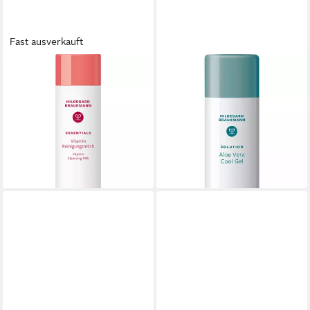
Fast ausverkauft
HILDEGARD BRAUKMANN
HILDEGARD BRAUKMANN
Gesichtspflege Essentials
Bodylotion Solution Aloe Vera
Vitamin Reinigungsmilch,
Cool Gel, für Alle Hauttypen
26,99 €
Hautberuhigend & schützend
(26,99 €/ 1 l)
– Mit Mandelöl und Cale
lieferbar - in 3-4 Werktagen bei dir
14,99 €
(14,99 €/ 1 l)
lieferbar - in 3-4 Werktagen bei dir