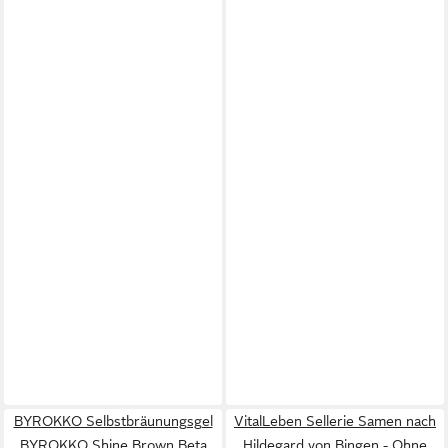
BYROKKO Selbstbräunungsgel
VitalLeben Sellerie Samen nach
BYROKKO Shine Brown Beta
Hildegard von Bingen - Ohne