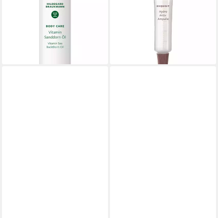
Sanddorn Öl, Fruchtiger Duft
Aktiv Ampullen, für Alle
nach Orange & wilder
Hauttypen
14,99 €
Wasserminze f
lieferbar - in 3-4 Werktagen bei dir
19,99 €
(19,99 €/ 1 l)
lieferbar - in 3-4 Werktagen bei dir