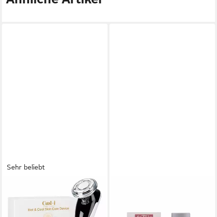
Sehr beliebt
COOL-I ®
LA TOJA
Mikrodermabrasionsgerät 5-
After-Shave Balsam After
in-1 Beautygerät – Für
Shave Balm Sensitive Haut