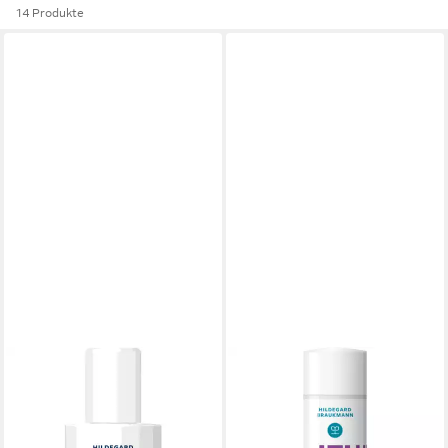
14 Produkte
HILDEGARD BRAUKMANN
HILDEGARD BRAUKMANN
Gesichtsserum Hyaluron
Tagescreme Jeunesse
Brightening Serum, für Alle
Citronen Creme, Mischhaut
12,99 €
Hauttypen