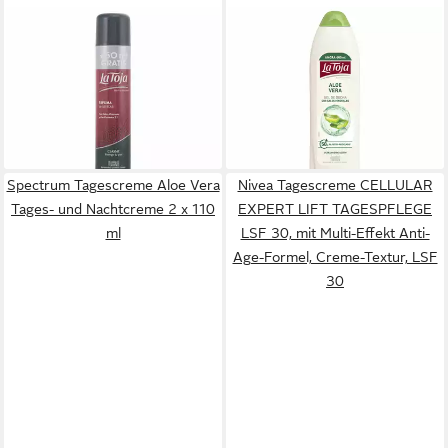
LA TOJA
LA TOJA
Rasierschaum Classic Shaving
Duschgel ALOE VERA
Foam Spray
Duschgel
ab 6,97 €
ab 7,36 €
(23,23 €/ 1 l)
(12,27 €/ 1 l)
lieferbar - in 9-11 Werktagen bei
lieferbar - in 9-11 Werktagen bei
dir
dir
Spectrum Tagescreme Aloe Vera
Nivea Tagescreme CELLULAR
Tages- und Nachtcreme 2 x 110
EXPERT LIFT TAGESPFLEGE
ml
LSF 30, mit Multi-Effekt Anti-
Age-Formel, Creme-Textur, LSF
30