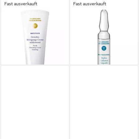
Fast ausverkauft
Fast ausverkauft
HILDEGARD BRAUKMANN
HILDEGARD BRAUKMANN
Gesichtspflege Institute
Feuchtigkeitscreme
Gesichts Reinigungs Creme,
Professional Plus Hydra
für Alle Hauttypen
Hyaluron Ampulle, Normale
17,99 €
Haut
(17,99 €/ 1 l)
21,99 €
lieferbar - in 3-4 Werktagen bei dir
lieferbar - in 3-4 Werktagen bei dir