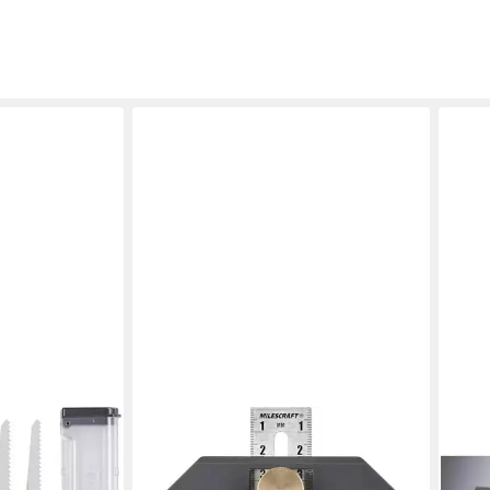
KWB
KWB
i Säbel Set 8-
Lochsäge kwb
Bohr
Holz-und Metall-
Tiefenmesser/Tiefenlehre für Ober-
Set 