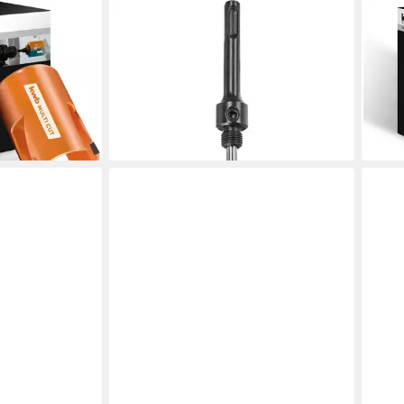
KWB
KWB
HM Lochsäge
Lochsäge Aufnahmesch. 16- 30, 1/2"
Loc
45 mm mit
SDS, Aufnahmeschaft für Bi-Metall
Ø68 
ten,
Lochsägen miz 1/2''-20 UNF
hoch
Gewinde 59
diam
ab 9,99 €
14,9
en bei dir
lieferbar - in 4-5 Werktagen bei dir
liefe