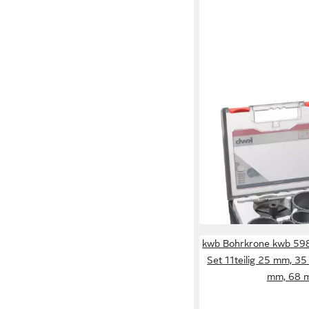
KWB
Bohrkrone kwb 4995
Set 8teilig 33 mm, 5
73 mm, 83 mm 1
ab 30,43 €
UVP
37,95 €
-20%
lieferbar - in 4-5 Werktag
kwb Bohrkrone kwb 59
Set 11teilig 25 mm, 3
mm, 68 