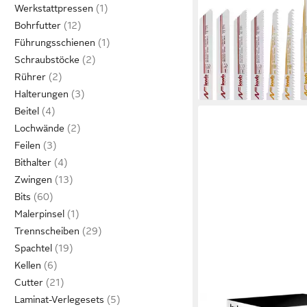
Werkstattpressen
Sägebl, kwb je 4 x Bi 
Bohrfutter
teilig Recriprosägen, 
ab 9,49 €
Sägebl
UVP
17,95 €
Führungsschienen
-47%
Schraubstöcke
lieferbar - in 4-5 Werktag
Rührer
Halterungen
Beitel
Lochwände
Feilen
Bithalter
Zwingen
Bits
Malerpinsel
Trennscheiben
Spachtel
Kellen
Cutter
Laminat-Verlegesets