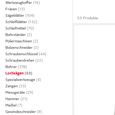
Werkzeugkoffer
Fräsen
Sägeblätter
53 Produkte
Schleifblätter
Schleifmittel
Bohrständer
Poliermaschinen
Bolzenschneider
Schraubenschlüssel
Schraubendreher
Bohrer
Lochsägen
Spezialwerkzeuge
Zangen
Messgeräte
Hammer
KWB
Meißel
Lochsäge kwb je 4 x B
Gewindeschneider
teilig Recriprosägen, 