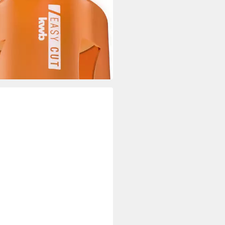
hsäge EASY CUT HM Lochsäge
SB, Lochsäge Ø 80 mm mit
temperaturgelöteten,
antgeschliffenen
9 €
rbar - in 4-5 Werktagen bei dir