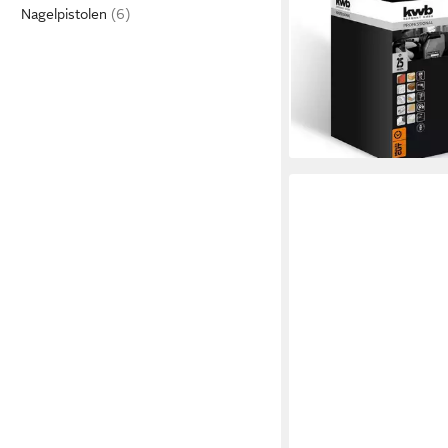
KWB
Nagelpistolen
Lochsäge EASY CUT 
Ø25 SB, Lochsäge Ø 
hochtemperaturgelöte
diamantgeschliffenen
11,99 €
lieferbar - in 4-5 Werktag