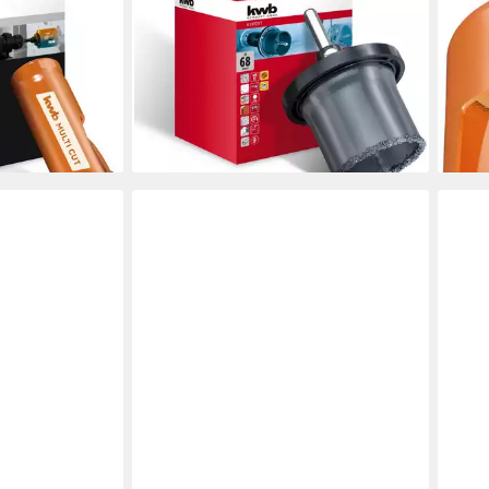
KWB
KWB
HM Lochsäge
Lochsäge HM-bestr.Lochsägenset 68
Loc
25 mm mit
T55SB, Lochsägen Set ø 68 mm mit
Ø80 
ten,
hoher Schneidleistung, langer
hoch
Lebensdaue
diam
ab 11,99 €
16,9
en bei dir
lieferbar - in 4-5 Werktagen bei dir
liefe