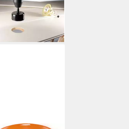
m 1 St.
1 €
rbar - in 2-3 Werktagen bei dir