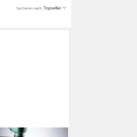
Topseller
Sortieren nach:
krone kwb 497900 Lochsägen-
4teilig 26 mm, 35 mm, 40 mm,