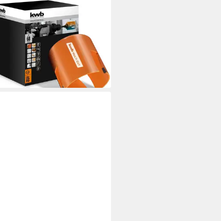
hsäge EASY CUT HM Lochsäge
SB, Lochsäge Ø 68 mm mit
temperaturgelöteten,
antgeschliffenen
9 €
rbar - in 4-5 Werktagen bei dir