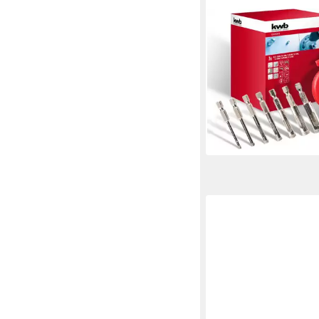
KWB
Lochsäge Diamant Loc
tlg, 8-tlg. Diamant-Lo
4, 5, 6, 7, 8, 10 und 1
14,99 €
lieferbar - in 4-5 Werktag