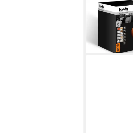
KWB
Lochsäge EASY CUT 
Ø45 SB, Lochsäge Ø 
hochtemperaturgelöte
diamantgeschliffenen
ab 13,99 €
lieferbar - in 4-5 Werktag