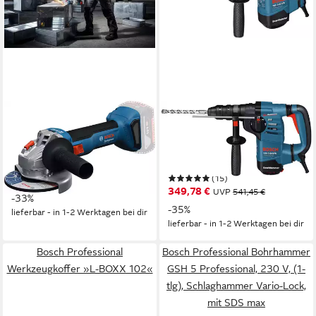
BOSCH PROFESSIONAL
BOSCH PROFESSIONAL
Akku-Winkelschleifer »GWS
Bohrhammer GBH 3-28 DFR,
18V-8«, in L-BOXX 136, ohne
max. 900 U/min, SDS-Plus, im
Akku, ohne Ladegerät
Koffer
(15)
149,00 €
UVP
223,72 €
349,78 €
UVP
541,45 €
-33%
-35%
lieferbar - in 1-2 Werktagen bei dir
lieferbar - in 1-2 Werktagen bei dir
Bosch Professional
Bosch Professional Bohrhammer
Werkzeugkoffer »L-BOXX 102«
GSH 5 Professional, 230 V, (1-
tlg), Schlaghammer Vario-Lock,
mit SDS max