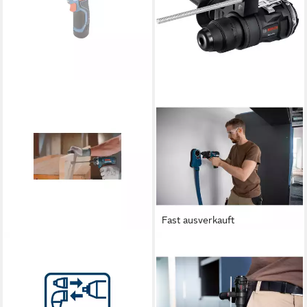
Fast ausverkauft
BOSCH PROFESSIONAL
BOSCH PROFESSIONAL
Bohrer- und Bit-Set Bosch
Bohrfutter Bosch Professional
FlexiClick-Aufsatz GFA 12-X
FlexiClick-
1/4-Sechskant-
Bohrhammeraufsatz