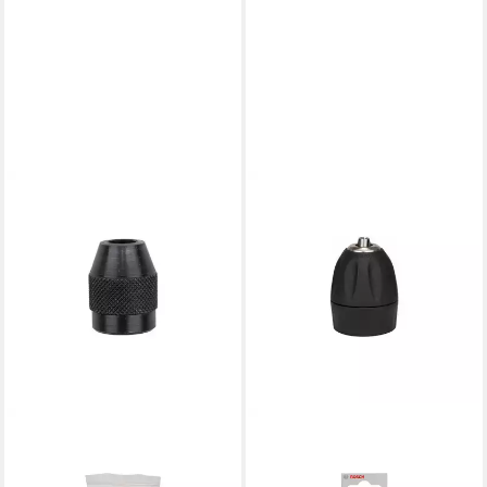
BOSCH PROFESSIONAL
Bohrfutter Bosch
Schnellspannbohrfutter bis 10