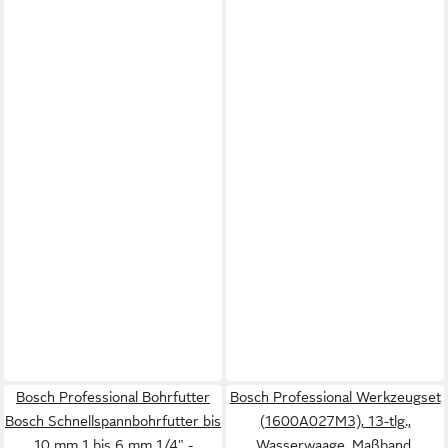
Bosch Professional Bohrfutter
Bosch Professional Werkzeugset
Bosch Schnellspannbohrfutter bis
(1600A027M3), 13-tlg.,
10 mm 1 bis 6 mm 1/4" -
Wasserwaage, Maßband,