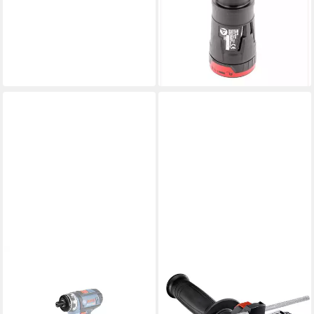
für GSR 18 V-EC FC2 Flexi
Click
149,98 €
UVP
180,88 €
-17%
lieferbar - in 2-3 Werktagen bei dir