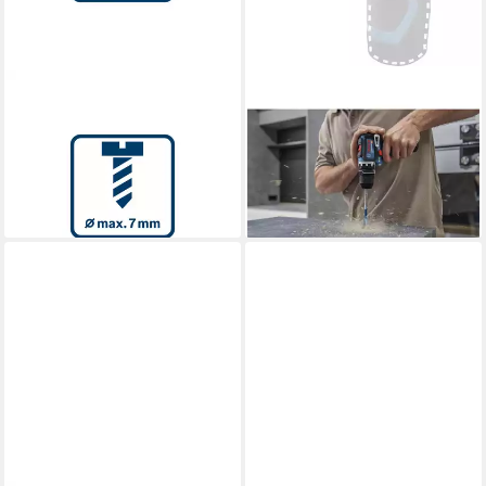
BOSCH PROFESSIONAL
BOSCH PROFESSIONAL
Bohrfutter Bosch FlexiClick-
Bohrfutter Bosch Professional
Aufsatz GFA 12-B 10 mm-
FlexiClick-Bohrfutteraufsatz
45,29 €
Auto-Lock-Bohrfutter
lieferbar - in 2-3 Werktagen bei dir
50,68 €
lieferbar - in 3-4 Werktagen bei dir