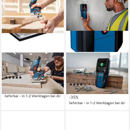
BOSCH PROFESSIONAL
BOSCH PROFESSIONAL
Akku-Fräse GKF 12V-8, ohne
Leitungsortungsgerät »GMS
Akku
120-27«, mit Tasche; 2 x 1,5
(19)
V LR6-Batterie (AA)
162,21 €
UVP
251,09 €
(8)
92,11 €
-35%
UVP
141,61 €
lieferbar - in 1-2 Werktagen bei dir
-35%
lieferbar - in 1-2 Werktagen bei dir