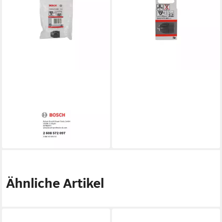
mm D: 1 bis 10 mm A: 3/8" -
24
51,50 €
lieferbar - in 3-4 Werktagen bei dir
BOSCH PROFESSIONAL
Bohrfutter Bosch
Ersatzbohrfutter für
Bohrmaschinen
40,32 €
lieferbar - in 3-4 Werktagen bei dir
Ähnliche Artikel