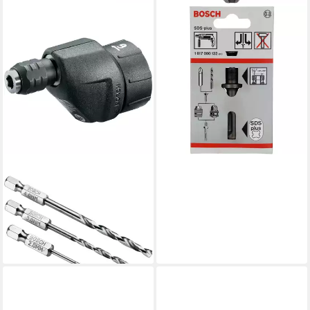
BOSCH PROFESSIONAL
Bohrfutter Bosch Professional
SDS-plus-Aufnahmeschaft für
36,54 €
lieferbar - in 3-4 Werktagen bei dir
BOSCH PROFESSIONAL
Bohrfutter Bosch
Heimwerken & Garten IXO
Collection
27,53 €
lieferbar - in 2-3 Werktagen bei dir