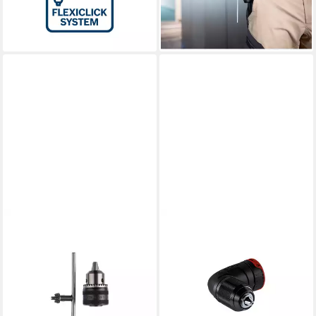
135,02 €
Bithalteraufsatz
UVP
167,79 €
34,19 €
-20%
lieferbar - in 2-3 Werktagen bei dir
lieferbar - in 2-3 Werktagen bei dir