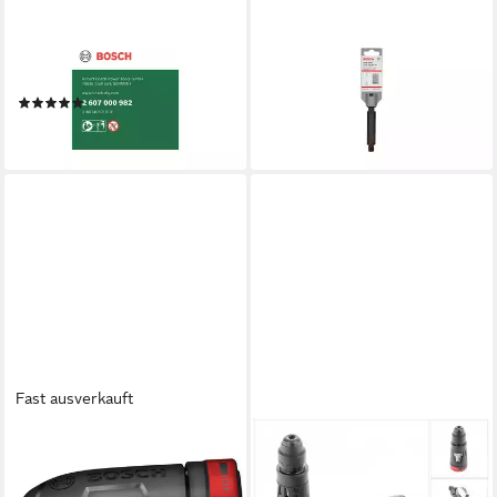
BOSCH PROFESSIONAL
BOSCH PROFESSIONAL
Bohrfutter Bosch SDS-plus-
Bohrfutter Bosch SDS max-
Adapter mit Bohrfutter, 1,5 -
Aufnahmeschaft für
13 mm
Bohrfutter 1/2"-20 UNF
(1)
52,57 €
24,84 €
lieferbar - in 3-4 Werktagen bei dir
lieferbar - in 2-3 Werktagen bei dir
Fast ausverkauft
BOSCH PROFESSIONAL
Bohrfutter Bosch Professional
FlexiClick-Winkelaufsatz GFA