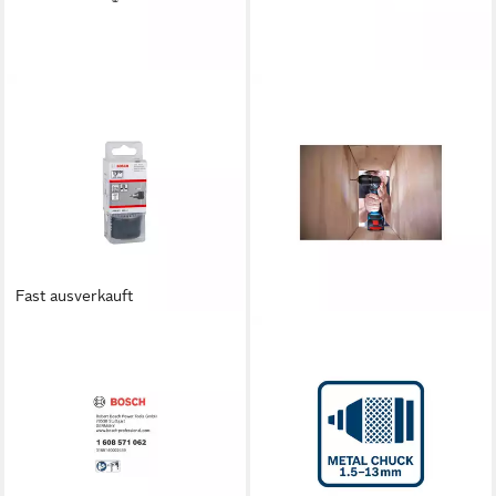
Fast ausverkauft
BOSCH PROFESSIONAL
BOSCH PROFESSIONAL
Bohrfutter Bosch
Bohrer- und Bit-Set Bosch
Zahnkranzbohrfutter bis 13
FlexiClick-Aufsatz GFA 18-
mm 1,5 - 13 mm 1/2" - 20 für
WM
86,94 €
Rechts-
lieferbar - in 2-3 Werktagen bei dir
37,65 €
lieferbar - in 3-4 Werktagen bei dir