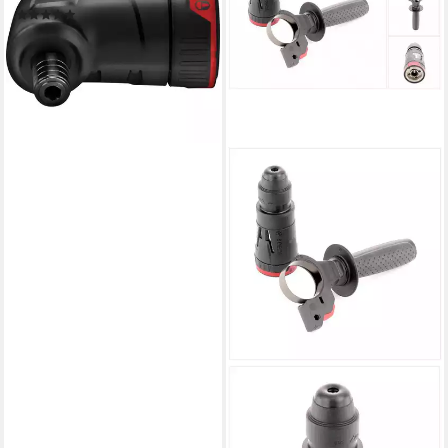
(1)
87,98 €
UVP
103,53 €
-15%
lieferbar - in 2-3 Werktagen bei dir
BOSCH PROFESSIONAL
Akku-Schrauber GHA FC2
SDS-Plus Hammer Aufsatz