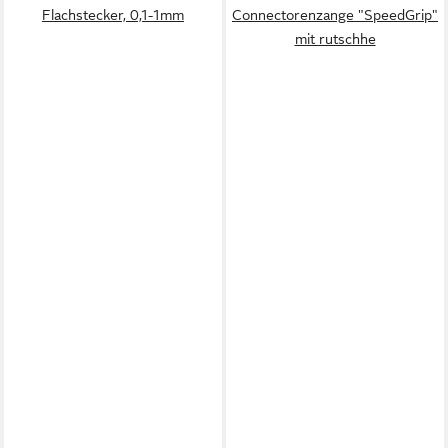
Flachstecker, 0,1-1mm
Connectorenzange "SpeedGrip"
mit rutschhe