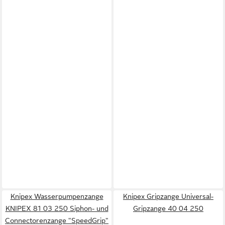
Knipex Wasserpumpenzange
Knipex Gripzange Universal-
KNIPEX 81 03 250 Siphon- und
Gripzange 40 04 250
Connectorenzange "SpeedGrip"