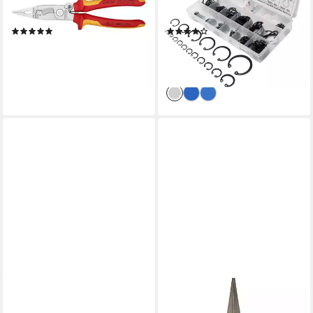
Installationszange isoliert mit
Seegeringzange Set 4tlg,
Mehrkomponent
Zange
(3)
(1)
ab 56,94 €
11,95 €
UVP
19,99 €
lieferbar - in 2-3 Werktagen bei dir
-40%
lieferbar - in 3-4 Werktagen bei dir
KNIPEX
MASTERPROOF PROFESIONAL
Sicherungsringzange KNIPEX
Flachzange Flachzange 160