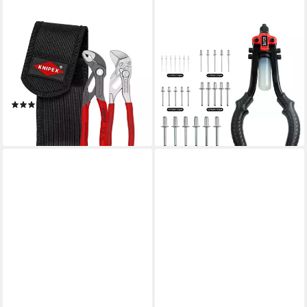
KNIPEX
CCLIFE
Zangenset KNIPEX 00 20 72
Blindnietzange CCLIFE
V04 Mini-Zangenset in
Nietzange Set Blindnietzange
Werkzeuggürteltasche 1 x 87
Nietmutternzange Werkzeug
ab 20,99 €
01 1
UVP
26,99 €
(2)
-22%
ab 76,94 €
lieferbar - in 3-4 Werktagen bei dir
lieferbar - in 2-3 Werktagen bei dir