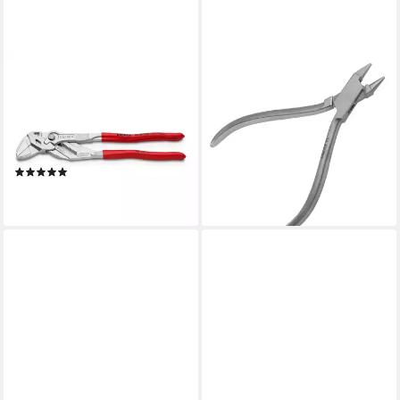
KNIPEX
MAY
Wasserpumpenzange KNIPEX
Kombizange Drahtbiegezange
86 03 250 Zangenschlüssel
Zange Länge: 12,5 cm Spitze
Zange und
rund / flach
13,90 €
Schraubenschlüssel in einem
lieferbar - in 3-4 Werktagen bei dir
(3)
ab 56,94 €
lieferbar - in 2-3 Werktagen bei dir