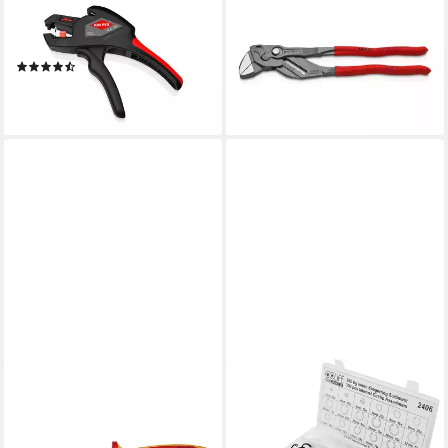
180 ComStrip Automatische
01 300 Zangenschlüssel
Abisolierzange 165 mm
Zange und
(2)
Schraubenschlüssel in einem
ab 38,94 €
ab 66,94 €
lieferbar - in 2-3 Werktagen bei dir
lieferbar - in 2-3 Werktagen bei dir
KNIPEX
CCLIFE
Elektro-Installationszange
Klemmhülsenzange
KNIPEX 13 96 200 Elektro-
Sprengringzangen