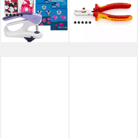
Tool Set inkl. Color Snaps,
160 Abisolierzange mit
Packung
Öffnungsfeder, universal
(1)
isoliert
82,90 €
UVP
112,30 €
(1)
ab 31,94 €
-26%
lieferbar - in 2-3 Werktagen bei dir
lieferbar - in 2-3 Werktagen bei dir
KNIPEX
KNIPEX
Abisolierzange KNIPEX 12 62
Zangenschlüssel KNIPEX 86