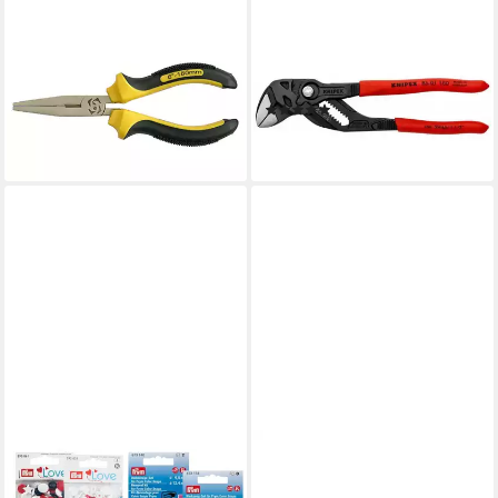
PROREGAL®
KNIPEX
Rohrzange Zangen Flach
Zangenschlüssel KNIPEX
150mm
Zangenschlüssel 86 01 180,
16,90 €
UVP
20,28 €
(Länge 180m
(1)
-17%
ab 47,94 €
lieferbar - in 8-10 Werktagen bei
lieferbar - in 2-3 Werktagen bei dir
dir
NÄHWELT FLACH
KNIPEX
Ösenzange - Vario Creative
Abisolierzange KNIPEX 11 06