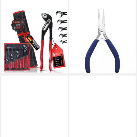
BOOMET
BRÜDER MANNESMANN
WERKZEUGE
Wasserpumpenzange
Flachzange Brüder
Wasserpumpenzange, 1-tlg.,
Mannesmann M10806
Rohrzange Klempnerzange
Elektrotechnik und
Greifzange Zangenschlüssel
Feinwerktechnik Flachzange
(2)
ab 15,49 €
9,93 €
lieferbar - in 3-4 Werktagen bei dir
lieferbar - in 8-10 Werktagen bei
dir