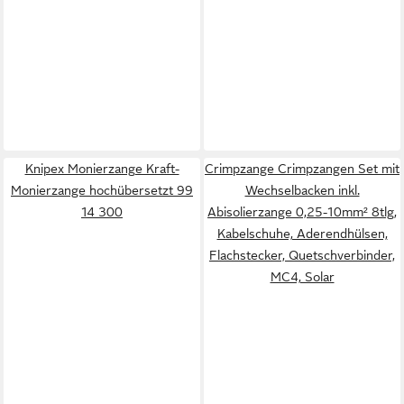
Knipex Monierzange Kraft-
Crimpzange Crimpzangen Set mit
Monierzange hochübersetzt 99
Wechselbacken inkl.
14 300
Abisolierzange 0,25-10mm² 8tlg,
Kabelschuhe, Aderendhülsen,
Flachstecker, Quetschverbinder,
MC4, Solar