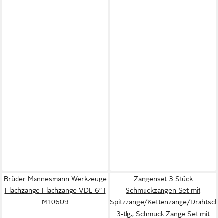
Brüder Mannesmann Werkzeuge
Zangenset 3 Stück
Flachzange Flachzange VDE 6″ I
Schmuckzangen Set mit
M10609
Spitzzange/Kettenzange/Drahtsch
3-tlg., Schmuck Zange Set mit