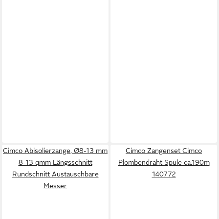
Cimco Abisolierzange, Ø8-13 mm
Cimco Zangenset Cimco
8-13 qmm Längsschnitt
Plombendraht Spule ca.190m
Rundschnitt Austauschbare
140772
Messer