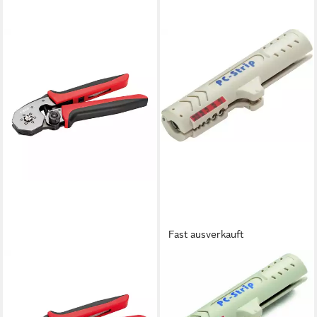
Fast ausverkauft
CIMCO
Steinbohrer Cimco Jokari-
PC-Stripper 120034
ab 55,39 €