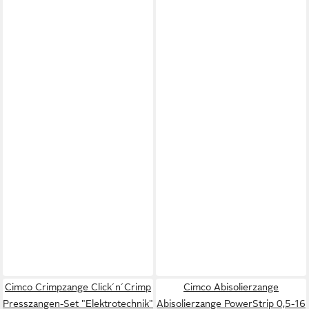
Cimco Crimpzange Click´n´Crimp
Cimco Abisolierzange
Presszangen-Set "Elektrotechnik"
Abisolierzange PowerStrip 0,5-16