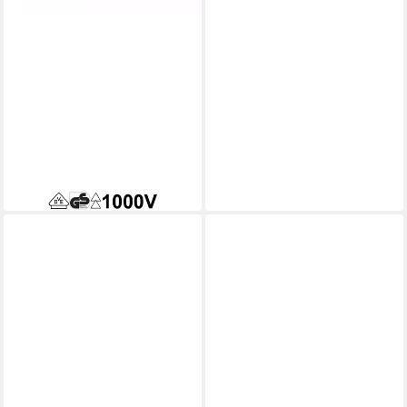
CIMCO
Kombizange Cimco
Kombizange 100336
ab 29,98 €
in 4-5 Werktagen bei dir