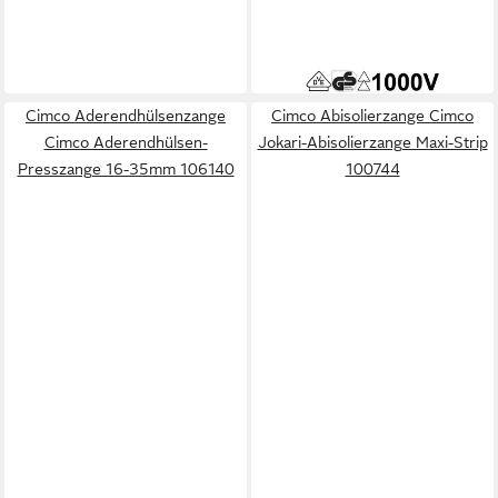
Elektro-Installationszange
Cimco Telefonzange gebogen
52,82 €
100238
in 3-4 Werktagen bei dir
Cimco Aderendhülsenzange
Cimco Abisolierzange Cimco
Cimco Aderendhülsen-
Jokari-Abisolierzange Maxi-Strip
Presszange 16-35mm 106140
100744