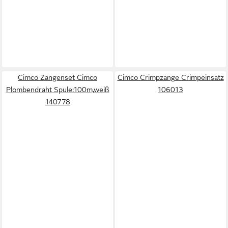
Cimco Zangenset Cimco
Cimco Crimpzange Crimpeinsatz
Plombendraht Spule:100m,weiß
106013
140778