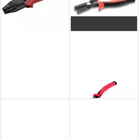
CIMCO
Crimpzange Presszange
101906
41,98 €
in 4-5 Werktagen bei dir