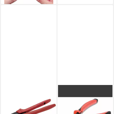
CIMCO
Crimpzange Presszange für
Aderendhülsen 104202
ab 164,99 €
in 3-4 Werktagen bei dir