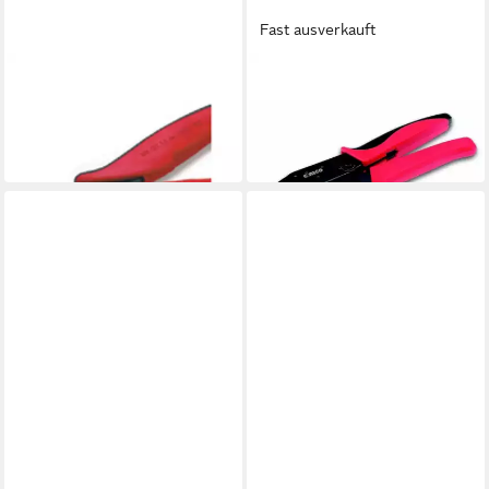
Fast ausverkauft
CIMCO
CIMCO
Seitenschneider Elektronik-
Crimpzange Presszange für
Seitenschneider 101040
Aderendhülsen 106120
ab 27,94 €
ab 109,99 €
in 3-4 Werktagen bei dir
in 3-4 Werktagen bei dir