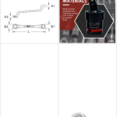
Schraube KS Tools Doppel-
Steckschlüssel
Ringschlüssel, gekröpft,
Schlagschrauber Kreuzgelenk
6x7mm
Gelenksatz 3tlg 1/2"3/8"1/4"
ab 2,70 €
(Packung, 3 St)
lieferbar - in 6-8 Werktagen bei dir
17,99 €
25,70 €
-30%
lieferbar - in 3-4 Werktagen bei dir