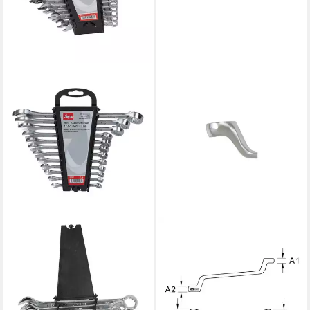
DEMA
KS TOOLS
Gabel- und Ringschlüssel
Schraube KS Tools CLASSIC
Ring-/Gabelschlüssel 12 tlg.
TX-E-Doppel-Ringschlüssel,
(6-22) ECO
gekröpft, E6xE8
28,09 €
ab 14,30 €
lieferbar - in 2-3 Werktagen bei dir
lieferbar - in 6-8 Werktagen bei dir