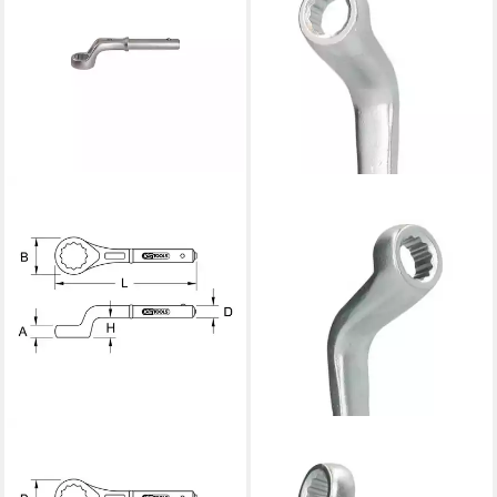
KS TOOLS
BRILLIANT TOOLS
Schraube KS Tools CLASSIC
Ringschlüssel, Doppel,
Zugringschlüssel, gekröpft,
gekröpft