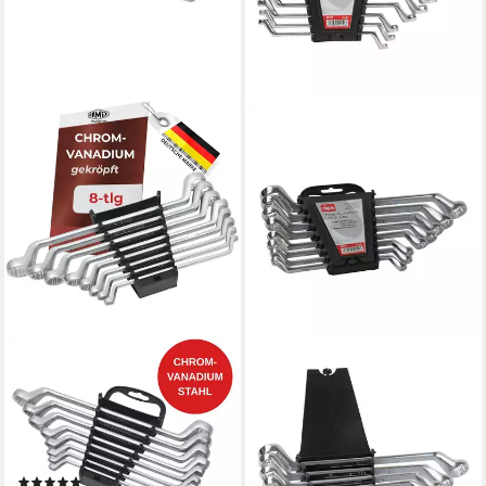
FAMEX
DEMA
Ringschlüssel 10154-8
Ringschlüssel
Doppel-Ringschlüssel-Satz
Ringschlüsselsatz "ECO" 8-
(Schraubenschlüssel Set, 8
tlg.
15,39 €
St), aus CV-Stahl
lieferbar - in 2-3 Werktagen bei dir
(1)