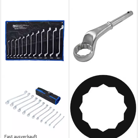
FORTIS
Ringschlüssel,
Zugringschlüssel gekröpft
ab 13,60 €
lieferbar - in 8-10 Werktagen bei
dir
Fast ausverkauft