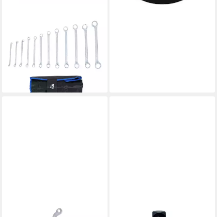
BGS TECHNIC
Schraube BGS Doppel-
Ringschlüssel-Satz gekröpft
SW 6 x 7 - 30 x 32 mm 12-
tlg.
ab 36,59 €
lieferbar - in 3-4 Werktagen bei dir