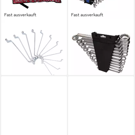
Fast ausverkauft
Fast ausverkauft
KS TOOLS
BRILLIANT TOOLS
Schraube KS Tools CLASSIC
Schraube Brilliant Tools
Doppel-Ringschlüssel-Satz,
Doppel-Ringschlüssel-Satz,
gekröpft, 11-teilig 6-32mm
gekröpft, 12-tlg
ab 51,94 €
69,12 €
UVP
228,22 €
lieferbar - in 2-3 Werktagen bei dir
-70%
lieferbar - in 4-5 Werktagen bei dir