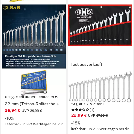
Fast ausverkauft
S&R
FAMEX
Gabel- und Ringschlüssel S&R
Gabel- und Ringschlüssel
Ring-Maulschlüssel Satz 15-
10349-15 Ringmaulschlüssel
teilig, Schraubenschlüssel 6-
Satz (Schraubenschlüssel, 15
22 mm (Tetron-Rolltasche +
St), aus CV-Stahl
(1)
26,94 €
15 Ring-Maulschlüssel, 15 St),
UVP
29,99 €
22,99 €
UVP
27,99 €
Master-Serie, Cr-V
-10%
-18%
lieferbar - in 2-3 Werktagen bei dir
Industriestahl, geschmiedet,
lieferbar - in 2-3 Werktagen bei dir
gehärtet