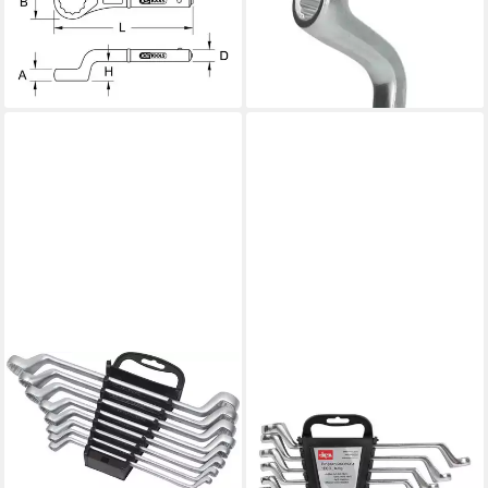
ab 11,65 €
2.1/8"
lieferbar - in 4-5 Werktagen bei dir
ab 148,20 €
lieferbar - in 9-11 Werktagen bei
dir