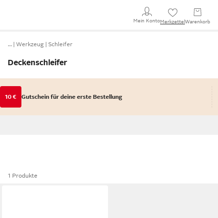
Mein Konto
Merkzettel
Warenkorb
…
Werkzeug
Schleifer
Deckenschleifer
10 €
Gutschein für deine erste Bestellung
1 Produkte