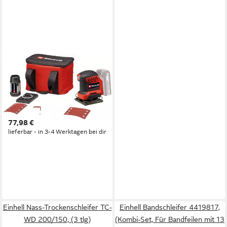
EINHELL
Akku-Schwingschleifer
Faustschleifer TE-OS 18/113
3X Li - Solo, 22000 U/min,
mit Aufbewahrungstasche
77,98 €
und 3x Schleifpapier, ohne
lieferbar - in 3-4 Werktagen bei dir
Akku und Ladegerät
Einhell Nass-Trockenschleifer TC-
Einhell Bandschleifer 4419817,
WD 200/150, (3 tlg)
(Kombi-Set, Für Bandfeilen mit 13