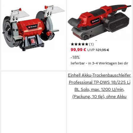
EINHELL
EINHELL
Doppelschleifer TC-BG 150,
Bandschleifer TE-BS 850 E,
(3 tlg)
850 Watt, mit 3
(11)
Schleifbändern und 2
46,40 €
Schraubzwingen
lieferbar - in 3-4 Werktagen bei dir
(1)
99,99 €
UVP
121,95 €
-18%
lieferbar - in 3-4 Werktagen bei dir
Einhell Akku-Trockenbauschleifer
Professional TP-DWS 18/225 Li
BL Solo, max. 1200 U/min,
(Packung, 10 tlg), ohne Akku