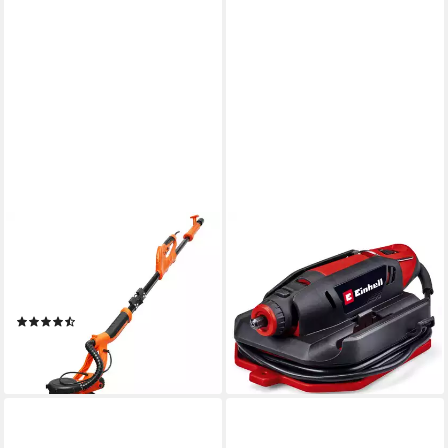
COSTWAY
EINHELL
Deckenschleifer, 750W, LED,
Handschleifer Schleif- und
800-1750 U/min, 12
Gravur-Werkzeug TC-MT 150
Schleifscheiben
E
(8)
44,73 €
UVP
61,95 €
134,99 €
-28%
lieferbar - in 4-5 Werktagen bei dir
lieferbar - in 1-2 Werktagen bei dir