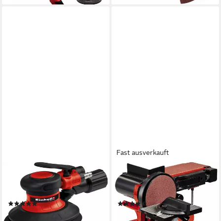
Fast ausverkauft
EINHELL
EINHELL
Exzenterschleifer TC-PE 150,
Stand-Band-Tellerschleifer
10500 U/min, (4 tlg)
TC-US 380
(2)
(3)
48,49 €
110,89 €
UVP
60,95 €
UVP
147,95 €