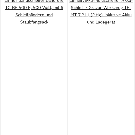
Einhell Bandschleifer Bandfeile
Einhell Akku-Multischleifer Akku-
TC-BF 500 E, 500 Watt, mit 6
Schleif-/ Gravur-Werkzeug TE-
Schleifbändern und
MT 7,2 Li, (2 tlg), inklusive Akku
Staubfangsack
und Ladegerät