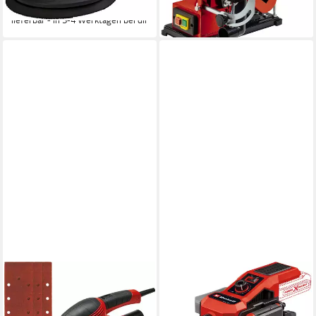
-20%
-25%
lieferbar - in 3-4 Werktagen bei dir
lieferbar - in 3-4 Werktagen bei dir
EINHELL
EINHELL
Schwingschleifer TC-OS
Akku-Multischleifer Akku-
1520, 23000 U/min, zum
Schleif-/Gravur-Werkzeug