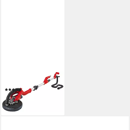
EINHELL
Deckenschleifer TC-DW 225
(8)
129,95 €
UVP
162,95 €
-20%
lieferbar - in 3-4 Werktagen bei dir