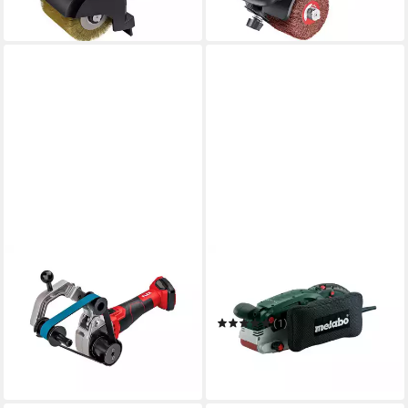
-3%
in 2-3 Werktagen bei dir
in 2-3 Werktagen bei dir
FLEX
METABO
Bandschleifer BRE 50-F 18-
Bandschleifer Elektronik BAE
EC C
75 1010W
699,00 €
UVP
712,81 €
(1)
ab 239,00 €
-2%
UVP
430,78 €
in 2-3 Werktagen bei dir
-45%
in 2-3 Werktagen bei dir