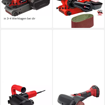
18/457 Li BL - Solo
(1)
99,99 €
UVP
121,95 €
(1)
110,97 €
UVP
140,95 €
-18%
-21%
in 3-4 Werktagen bei dir
in 3-4 Werktagen bei dir
FLEX
FLEX
Bandschleifer BBE 16-3 110
Bandschleifer BSE 50-F 18-
589,90 €
EC C
UVP
653,31 €
459,00 €
UVP
474,81 €
-10%