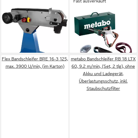
Fast ausverkauft
GÜDE
METABO
Bandschleifer GBSM 150
Bandschleifer RBE 15-180
999,99 €
Set
UVP
1.098,00 €
1.520,98 €
UVP
1.685,04 €
-9%
-10%
in 9-11 Werktagen bei dir
in 3-4 Werktagen bei dir
Flex Bandschleifer BRE 16-3 125,
metabo Bandschleifer RB 18 LTX
max. 3900 U/min, (im Karton)
60, 9.2 m/min, (Set, 2 tlg), ohne
Akku und Ladegerät,
Überlastungsschutz, inkl.
Staubschutzfilter