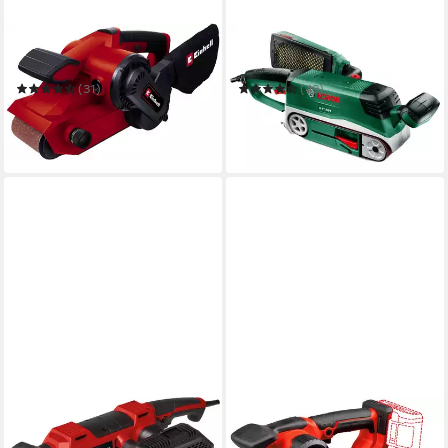
EINHELL
BOSCH HOME & GARDEN
Bandschleifer TC-BS 8038
Bandschleifer PBS 75 A
(31)
(49)
54,07 €
111,89 €
UVP
65,95 €
UVP
155,99 €
-18%
-28%
in 3-4 Werktagen bei dir
am nächsten Werktag bei dir
EINHELL
EINHELL
Bandschleifer TE-BS 850 E
Akku-Bandschleifer TP-BS