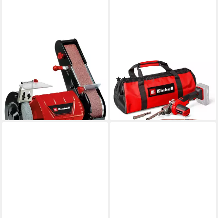
EINHELL
EINHELL
Stand-Bandschleifer TC-US
Akku-Bandfeile TE-BF 18 Li-
350
solo
70,68 €
UVP
83,95 €
(4)
84,76 €
-16%
UVP
105,95 €
in 3-4 Werktagen bei dir
-20%
in 3-4 Werktagen bei dir