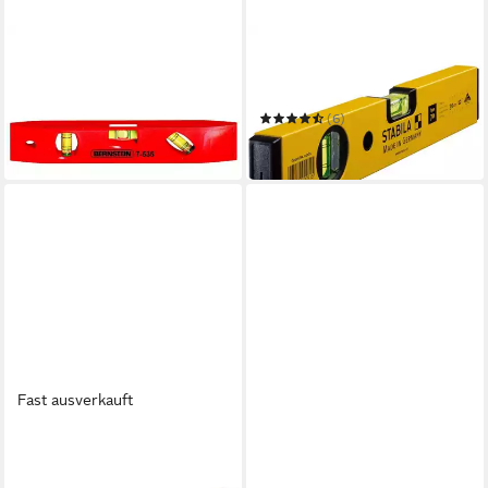
BERNSTEIN TOOLS FOR
STABILA
ELECTRONICS
Wasserwaage
Wasserwaage Wasserwaage
Wasserwaage30 cm 2281
225 mm lang 7-535
(6)
16,00 €
ab 23,67 €
in 4-5 Werktagen bei dir
in 2-3 Werktagen bei dir
Fast ausverkauft
STABILA
STABILA
Wasserwaage
Wasserwaage CLASSIC SET