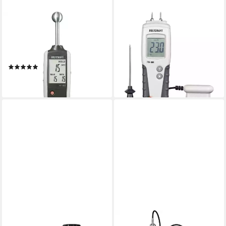
VOLTCRAFT
VOLTCRAFT
Feuchtigkeitsmesser
Feuchtigkeitsmesser
Materialfeuchte-Indikator MF-
Holzfeuchte-Messgerät FM-
100
300, Temperaturmessung
(2)
ab 73,32 €
ab 80,84 €
lieferbar - in 2-3 Werktagen bei dir
lieferbar - in 2-3 Werktagen bei dir
VOLTCRAFT
VOLTCRAFT