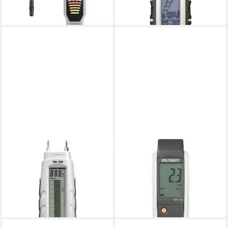
54,52 €
104,99 €
lieferbar - in 2-3 Werktagen bei dir
lieferbar - in 2-3 Werktagen bei dir
VOLTCRAFT
VOLTCRAFT
Feuchtigkeitsmesser Holz-
Feuchtigkeitsmesser Feuchte-
und Baufeuchte-Messgerät
Messgerät MF-50
ab 65,80 €
FM-200
lieferbar - in 2-3 Werktagen bei dir
46,94 €
lieferbar - in 2-3 Werktagen bei dir