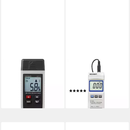
VOLTCRAFT
VOLTCRAFT
Feuchtigkeitsmesser
Wasserzähler
Holzfeuchte-Messgerät VC-
Leitwertmessgerät WA-100
8314255, für Harthölzer
ATC
(1)
30,94 €
ab 103,40 €
lieferbar - in 2-3 Werktagen bei dir
lieferbar - in 2-3 Werktagen bei dir