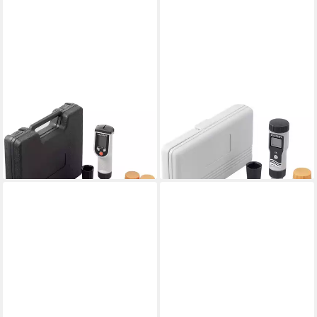
VOLTCRAFT
VOLTCRAFT
Wasserzähler Kombi
Wasserzähler Leitfähigkeits-
Messgerät KBM-90
Messgerät VC-8816975
ab 90,24 €
ab 48,88 €
lieferbar - in 2-3 Werktagen bei dir
lieferbar - in 2-3 Werktagen bei dir