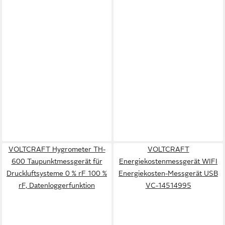
VOLTCRAFT Hygrometer TH-
VOLTCRAFT
600 Taupunktmessgerät für
Energiekostenmessgerät WIFI
Druckluftsysteme 0 % rF 100 %
Energiekosten-Messgerät USB
rF, Datenloggerfunktion
VC-14514995