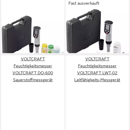
Fast ausverkauft
VOLTCRAFT
VOLTCRAFT
Wasserzähler pH-Redox-
Wasserzähler Messgerät für
Temperatur Messgerät VC-
gelösten Sauerstoff VC-
8816980
8813805
ab 82,72 €
ab 160,55 €
lieferbar - in 2-3 Werktagen bei dir
lieferbar - in 2-3 Werktagen bei dir
VOLTCRAFT
VOLTCRAFT
Feuchtigkeitsmesser
Feuchtigkeitsmesser
VOLTCRAFT DO-600
VOLTCRAFT LWT-02
Sauerstoffmessgerät
Leitfähigkeits-Messgerät