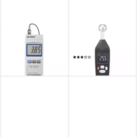
VOLTCRAFT
VOLTCRAFT
Wasserzähler Digitales pH-
Feuchtigkeitsmesser
Meter PH-100 ATC
Feuchtemessgerät VC-
ab 73,32 €
13101375
lieferbar - in 2-3 Werktagen bei dir
(2)
ab 39,00 €
lieferbar - in 2-3 Werktagen bei dir