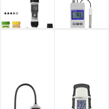
Wasserzähler pH-Messstick
Wasserzähler pH Messgerät
PHT-02 ATC
VC-8330290
(3)
ab 188,75 €
ab 45,12 €
lieferbar - in 2-3 Werktagen bei dir
lieferbar - in 2-3 Werktagen bei dir
VOLTCRAFT
VOLTCRAFT
Klimamesser Gasleck-
Feuchtigkeitsmesser
Detektor GD-230 F-Gase
Materialfeuchte-Messgerät
Kältemittel, F-Gase
FM-400