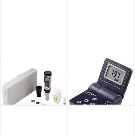
VOLTCRAFT
VOLTCRAFT
Wasserzähler Redox
Wasserzähler pH-Redox-
Messstick ORP-01
Temperatur Messgerät VC-
ab 80,84 €
8816970
lieferbar - in 2-3 Werktagen bei dir
ab 150,40 €
lieferbar - in 2-3 Werktagen bei dir